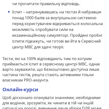
чи прочитати правильну відповідь.
Іспит – натренувавшись на тестах й набравши
понад 1000 балів за внутрішньою системою
перед користувачем відкривається колосальна
можливість спробувати сили на
екзаменаційному симуляторі. Пройдені пробні
іспити підкажуть, чи готові ви йти в Сервісний
центр МВС для здачі теорії.
Тести, які на 100% відповідають тим по котрим
приймається іспит в сервісному центрі МВС, однак
варто зауважити, що безкоштовно доступна лише
частина тестів, решта стають активними тільки
власникам PRO-акаунта.
Онлайн-курси
Щоб досконало опанувати знаннями, необхідними
для водіння, зрозуміти, як чинити в тій чи іншій
ситуації на дорозі, вивчення лише збірки ПДР може