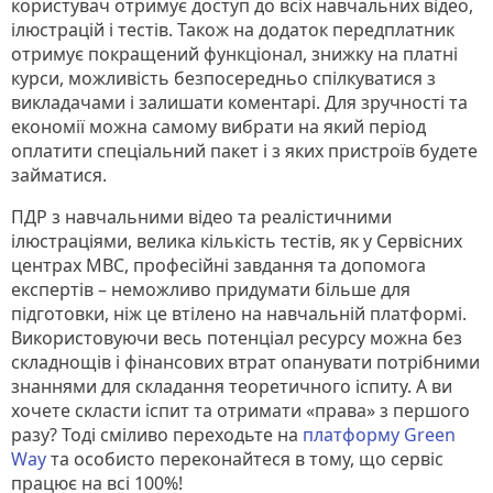
користувач отримує доступ до всіх навчальних відео,
ілюстрацій і тестів. Також на додаток передплатник
отримує покращений функціонал, знижку на платні
курси, можливість безпосередньо спілкуватися з
викладачами і залишати коментарі. Для зручності та
економії можна самому вибрати на який період
оплатити спеціальний пакет і з яких пристроїв будете
займатися.
ПДР з навчальними відео та реалістичними
ілюстраціями, велика кількість тестів, як у Сервісних
центрах МВС, професійні завдання та допомога
експертів – неможливо придумати більше для
підготовки, ніж це втілено на навчальній платформі.
Використовуючи весь потенціал ресурсу можна без
складнощів і фінансових втрат опанувати потрібними
знаннями для складання теоретичного іспиту. А ви
хочете скласти іспит та отримати «права» з першого
разу? Тоді сміливо переходьте на
платформу Green
Way
та особисто переконайтеся в тому, що сервіс
працює на всі 100%!