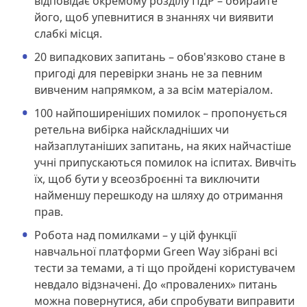
відповідає окремому розділу ПДР – обирайте
його, щоб упевнитися в знаннях чи виявити
слабкі місця.
20 випадкових запитань – обов'язково стане в
пригоді для перевірки знань не за певним
вивченим напрямком, а за всім матеріалом.
100 найпоширеніших помилок – пропонується
ретельна вибірка найскладніших чи
найзаплутаніших запитань, на яких найчастіше
учні припускаються помилок на іспитах. Вивчіть
їх, щоб бути у всеозброєнні та виключити
найменшу перешкоду на шляху до отримання
прав.
Робота над помилками – у цій функції
навчальної платформи Green Way зібрані всі
тести за темами, а ті що пройдені користувачем
невдало відзначені. До «провалених» питань
можна повернутися, аби спробувати виправити