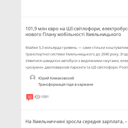
101,9 млн євро на ШІ-світлофори, електробус
нового Плану мобільності Хмельницького
Майже 5,3 мільярда гривень — саме стільки коштувати
транспортної системи Хмельницького до 2040 року. Згідн
з’явитися швидкісні автобуси з виділеними смугами, ел
«розумні» двоповерхові паркінги та ШІ-світлофори. Роз
Юрий Кимаковский
Трансформація піде в кармани
visibility
1091
32
На Хмельниччині зросла середня зарплата, –