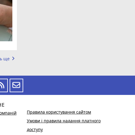
keyboard_arrow_right
ь ще
НЕ
Правила користування сайтом
омпаній
Умови і правила надання платного
доступу