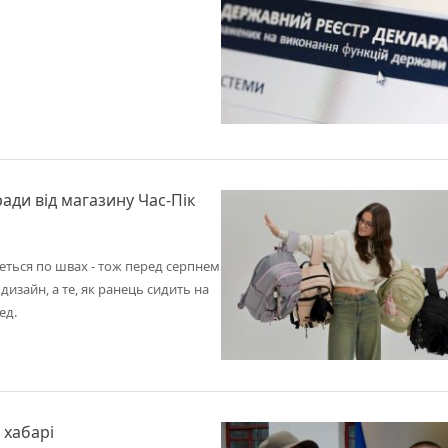
ади від магазину Час-Пік
веться по швах - тож перед серпнем
дизайн, а те, як ранець сидить на
ед.
 хабарі