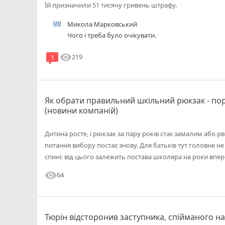
Їй призначили 51 тисячу гривень штрафу.
Микола Марковський
Чого і треба було очікувати.
visibility
219
1
Як обрати правильний шкільний рюкзак - пор
(новини компаній)
Дитина росте, і рюкзак за пару років стає замалим або р
питання вибору постає знову. Для батьків тут головне не 
спині: від цього залежить постава школяра на роки впер
visibility
64
Тюрін відсторонив заступника, спійманого на