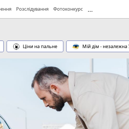
...
рення
Розслідування
Фотоконкурс
Ціни на пальне
Мій дім - незалежна