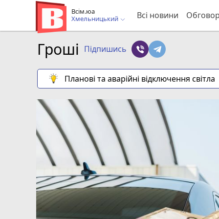
Всім.юа
Всі новини
Обгово
Хмельницький
Гроші
Підпишись
Планові та аварійні відключення світла