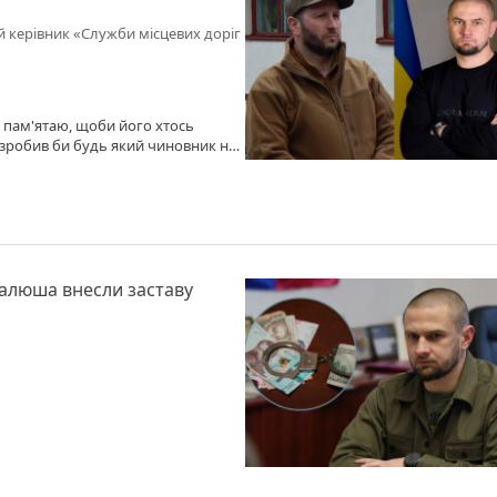
й керівник «Служби місцевих доріг
не пам'ятаю, щоби його хтось
 зробив би будь який чиновник на
прагне вступити (тільки яким місцем
алюша внесли заставу