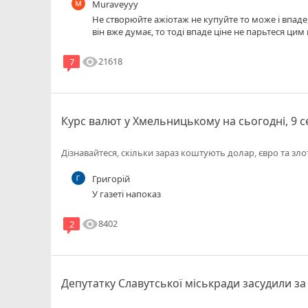
Muraveyyy
Не створюйте ажіотаж не купуйте то може і впа
він вже думає, то тоді впаде ціне не парьтеся цим
visibility
21618
7
Курс валют у Хмельницькому на сьогодні, 9 
Дізнавайтеся, скільки зараз коштують долар, євро та зло
Григорій
У газеті напоказ
visibility
8402
2
Депутатку Славутської міськради засудили з