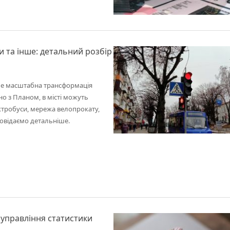
и та інше: детальний розбір
ме масштабна трансформація
о з Планом, в місті можуть
ектробуси, мережа велопрокату,
повідаємо детальніше.
 управління статистики