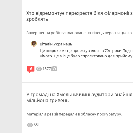
Хто відремонтує перехрестя біля філармонії з
зроблять
Завершення робіт заплановане на кінець вересня цього 
Віталій Українець
Це широке місце проектувалось в 70ті роки. Тоді ще Новачок жив в селі і не бачив
нічого. Це місце було спроектовано для прийому великої кількості людей після
комуністичних парадів. Новачок перебуває в повному неадекваті коли щось мелеть
про інвалідів,в місті 50% переходів мають ями -по
visibility
photo_camera
1577
6
Виправити напружену ситуацію можна-влаштувати
Я розумію поспішність і інші адеквати також розуміють. Вся шкода завдана
бути усунута та повернута до належного стану за 
У громаді на Хмельниччині аудитори знайшл
мільйона гривень
Матеріали ревізії передали в обласну прокуратуру.
visibility
651