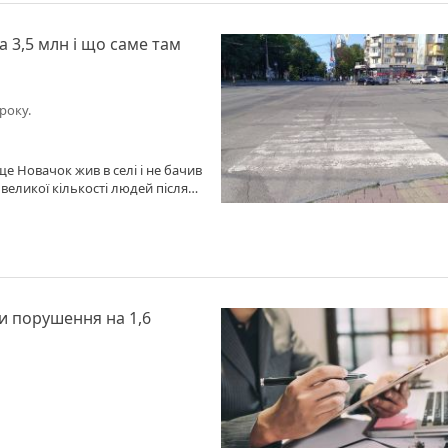
а 3,5 млн і що саме там
року.
 якім не можливо взагалі проїхати.
 замість газону-проїзну парковку.
 місту має
власні кошти горе-керівників.
и порушення на 1,6