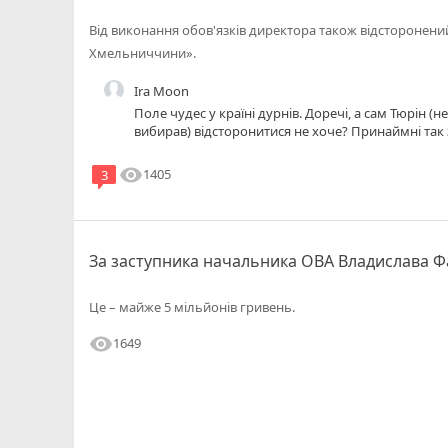
Від виконання обов'язків директора також відсторонени
Хмельниччини».
Ira Moon
Поле чудес у країні дурнів. Доречі, а сам Тюрін (
вибирав) відсторонитися не хоче? Принаймні так
його місці у країні ЄС, куди Україна нібито дуже 
- не зрозуміло, але то деталі).
visibility
1405
3
За заступника начальника ОВА Владислава Ф
Це – майже 5 мільйонів гривень.
visibility
1649