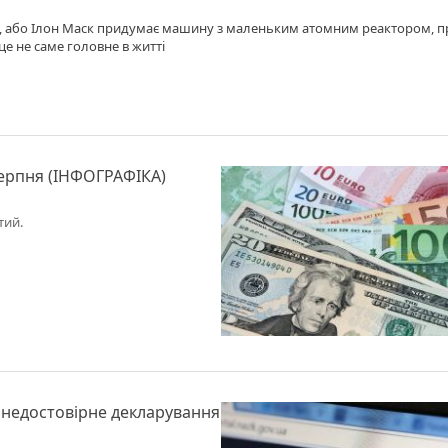
де, або Ілон Маск придумає машину з маленьким атомним реактором, 
 це не саме головне в житті
серпня (ІНФОГРАФІКА)
тий.
а недостовірне декларування