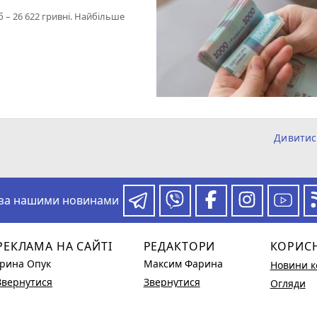
б – 26 622 гривні. Найбільше
Дивитис
 за нашими новинами
РЕКЛАМА НА САЙТІ
РЕДАКТОРИ
КОРИС
Ірина Опук
Максим Фарина
Новини к
Звернутися
Звернутися
Огляди