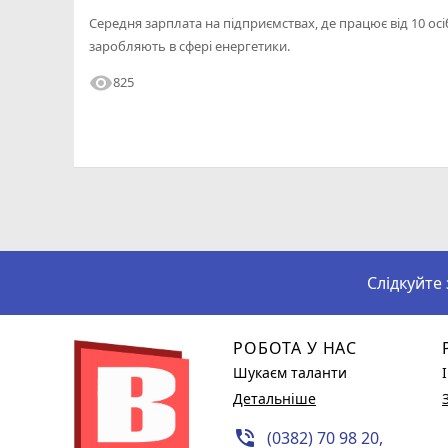
Середня зарплата на підприємствах, де працює від 10 осі
заробляють в сфері енергетики.
visibility
825
Слідкуйте
РОБОТА У НАС
Шукаєм таланти
Детальніше
phone_in_talk
(0382) 70 98 20,