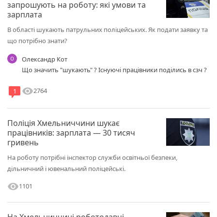
запрошують на роботу: які умови та
зарплата
В області шукають патрульних поліцейських. Як подати заявку та
що потрібно знати?
Олександр Кот
Що значить "шукають" ? Існуючі працівники поділись в сзч ?
visibility
2764
1
Поліція Хмельниччини шукає
працівників: зарплата — 30 тисяч
гривень
На роботу потрібні інспектор служби освітньої безпеки,
дільничний і ювенальний поліцейські.
visibility
1101