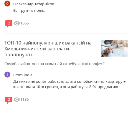
Олександр Татарніков
Всі трутні в поліціі
visibility
1866
2
ТОП-10 найпопулярніших вакансій на
Хмельниччині: які зарплати
пропонують
Служба зайнятості назвала найзатребуваніші професії.
From India
Да никто не хочет работать за эти копейки, снять квартиру +
кварт плата 10+к гривен, а они работу за 8-9к предлагают,
вообще с ума посходили...
visibility
1186
2