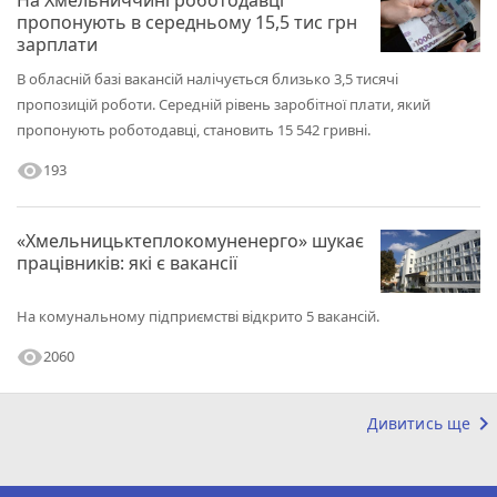
На Хмельниччині роботодавці
пропонують в середньому 15,5 тис грн
зарплати
В обласній базі вакансій налічується близько 3,5 тисячі
пропозицій роботи. Середній рівень заробітної плати, який
пропонують роботодавці, становить 15 542 гривні.
visibility
193
«Хмельницьктеплокомуненерго» шукає
працівників: які є вакансії
На комунальному підприємстві відкрито 5 вакансій.
visibility
2060
keyboard_arrow_right
Дивитись ще