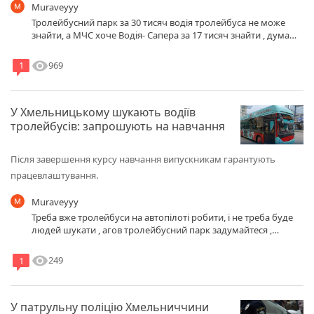
Muraveyyy
Тролейбусний парк за 30 тисяч водія тролейбуса не може
знайти, а МЧС хоче Водія- Сапера за 17 тисяч знайти , думаю
начальству мчс треба до 17000 тисяч добавити ще одного
нуля тоді може хтось і захоче сапером стати.
visibility
969
1
У Хмельницькому шукають водіїв
тролейбусів: запрошують на навчання
Після завершення курсу навчання випускникам гарантують
працевлаштування.
Muraveyyy
Треба вже тролейбуси на автопілоті робити, і не треба буде
людей шукати , агов тролейбусний парк задумайтеся ,
відправте якогось заступника мера в командіровку в Китай ,
там є такі технології і вже працюють маршрутки без водія,
visibility
249
1
фото прикріпляю
У патрульну поліцію Хмельниччини