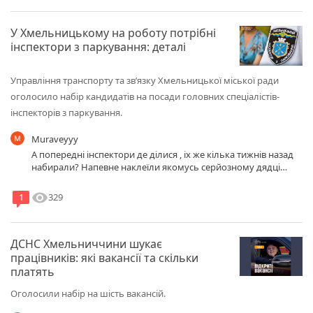
У Хмельницькому на роботу потрібні
інспектори з паркування: деталі
Управління транспорту та зв’язку Хмельницької міської ради
оголосило набір кандидатів на посади головних спеціалістів-
інспекторів з паркування.
Muraveyyy
А попередні інспектори де ділися , іх же кілька тижнів назад
набирали? Напевне наклеїли якомусь серйозному дядці
штраф на лобове, ну ось і пропали безвісті , так що це опасна
робота оказується , а я то все думав чого на таку непильну
visibility
329
1
роботу ніхто не йде
ДСНС Хмельниччини шукає
працівників: які вакансії та скільки
платять
Оголосили набір на шість вакансій.