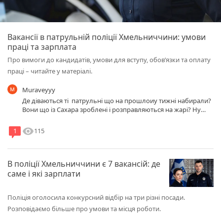
Вакансії в патрульній поліції Хмельниччини: умови
праці та зарплата
Про вимоги до кандидатів, умови для вступу, обов’язки та оплату
праці – читайте у матеріалі.
Muraveyyy
Де діваються ті патрульні що на прошлоиу тижні набирали?
Вони що із Сахара зроблені і розправляються на жарі? Ну
кожен тиждень набор же
visibility
115
1
В поліції Хмельниччини є 7 вакансій: де
саме і які зарплати
Поліція оголосила конкурсний відбір на три різні посади.
Розповідаємо більше про умови та місця роботи.