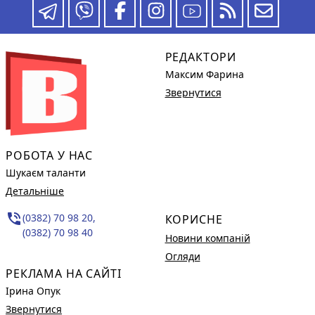
РЕДАКТОРИ
Максим Фарина
Звернутися
РОБОТА У НАС
Шукаєм таланти
Детальніше
phone_in_talk
(0382) 70 98 20,
КОРИСНЕ
(0382) 70 98 40
Новини компаній
Огляди
РЕКЛАМА НА САЙТІ
Ірина Опук
Звернутися