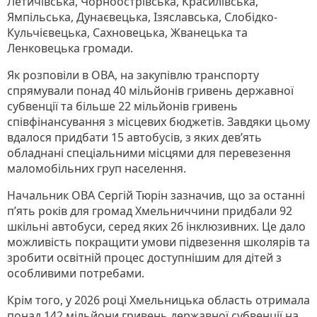
Летичівська, Чорноострівська, Красилівська,
Ямпільська, Дунаєвецька, Ізяславська, Слобідко-
Кульчієвецька, Сахновецька, Жванецька та
Ленковецька громади.
Як розповіли в ОВА, на закупівлю транспорту
спрямували понад 40 мільйонів гривень державної
субвенції та більше 22 мільйонів гривень
співфінансування з місцевих бюджетів. Завдяки цьому
вдалося придбати 15 автобусів, з яких дев’ять
обладнані спеціальними місцями для перевезення
маломобільних груп населення.
Начальник ОВА Сергій Тюрін зазначив, що за останні
п’ять років для громад Хмельниччини придбали 92
шкільні автобуси, серед яких 26 інклюзивних. Це дало
можливість покращити умови підвезення школярів та
зробити освітній процес доступнішим для дітей з
особливими потребами.
Крім того, у 2026 році Хмельницька область отримала
понад 142 мільйони гривень державної субвенції на