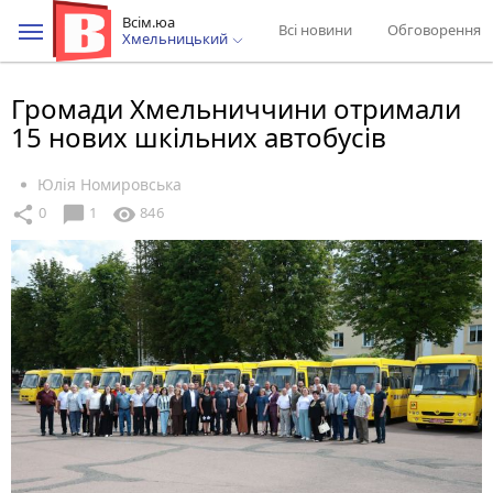
Всім.юа
Всі новини
Обговорення
Хмельницький
Громади Хмельниччини отримали
15 нових шкільних автобусів
Юлія Номировська
chat_bubble
share
visibility
0
1
846