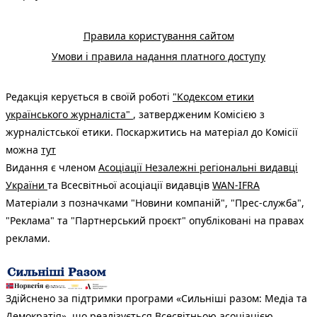
Правила користування сайтом
Умови і правила надання платного доступу
Редакція керується в своїй роботі
"Кодексом етики
українського журналіста"
, затвердженим Комісією з
журналістської етики. Поскаржитись на матеріал до Комісії
можна
тут
Видання є членом
Асоціації Незалежні регіональні видавці
України
та Всесвітньої асоціації видавців
WAN-IFRA
Матеріали з позначками "Новини компаній", "Прес-служба",
"Реклама" та "Партнерський проєкт" опубліковані на правах
реклами.
Здійснено за підтримки програми «Сильніші разом: Медіа та
Демократія», що реалізується Всесвітньою асоціацією