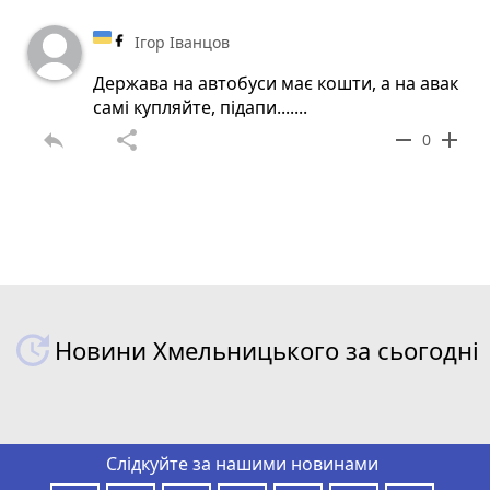
Ігор Іванцов
Держава на автобуси має кошти, а на авак
самі купляйте, підапи.......
reply
share
remove
add
0
Новини Хмельницького за сьогодні
Слідкуйте за нашими новинами