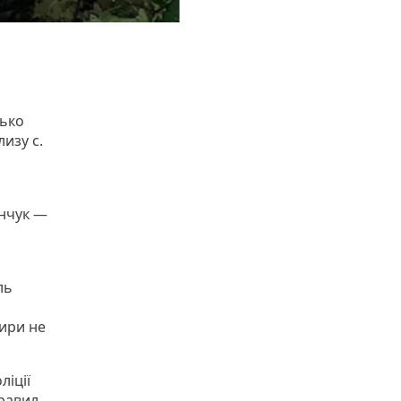
зько
изу с.
енчук —
ль
жири не
ліції
равил