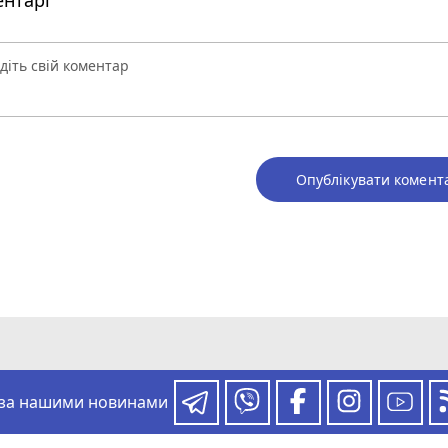
нтарі
Опублікувати комент
 за нашими новинами