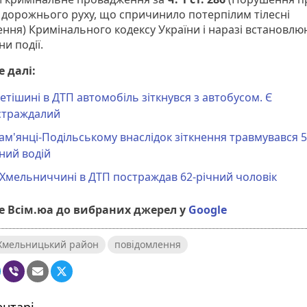
 дорожнього руху, що спричинило потерпілим тілесні
ння) Кримінального кодексу України і наразі встановлюю
и події.
 далі:
етішині в ДТП автомобіль зіткнувся з автобусом. Є
страждалий
ам'янці-Подільському внаслідок зіткнення травмувався 5
ний водій
Хмельниччині в ДТП постраждав 62-річний чоловік
 Всім.юа до вибраних джерел у
Google
Хмельницький район
повідомлення