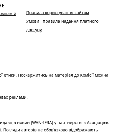
НЕ
Правила користування сайтом
омпаній
Умови і правила надання платного
доступу
ої етики. Поскаржитись на матеріал до Комісії можна
авах реклами.
идавців новин (WAN-IFRA) у партнерстві з Асоціацією
ї. Погляди авторів не обов’язково відображають