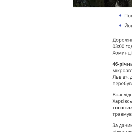
Пос
Йог
Дорожнь
03:00 г
Хоминці
46-річн
мікроав
Львів», 
перебу
Внаслід
Харківсь
госпіт
травмув
За дани
відкрил