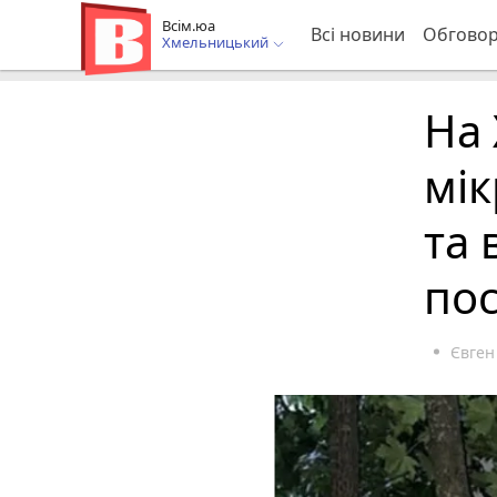
Всім.юа
Всі новини
Обгово
Хмельницький
На
мік
та 
по
Євген