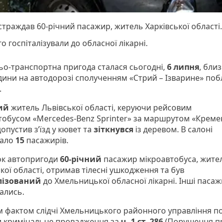
траждав 60-річний пасажир, житель Харківської області.
о госпіталізували до обласної лікарні.
о-транспортна пригода сталася сьогодні,
6 липня
, бли
одини на автодорозі сполученням «Стрий – Ізварине» побл
.
ий
житель Львівської області, керуючи рейсовим
тобусом «Mercedes-Benz Sprinter» за маршрутом «Крем
допустив з’їзд у кювет та
зіткнувся
із деревом. В салоні
вало
15
пасажирів.
ок автопригоди
60-річний
пасажир мікроавтобуса, жите
кої області, отримав тілесні ушкодження та був
алізований
до Хмельницької обласної лікарні. Інші паса
ались.
м фактом слідчі Хмельницького районного управління по
и кримінальне провадження за
ч. 1 ст. 286
(Порушення п