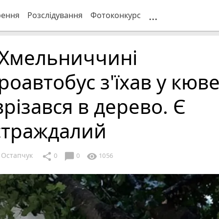
...
рення
Розслідування
Фотоконкурс
 Хмельниччині
роавтобус з'їхав у кюв
врізався в дерево. Є
страждалий
 Остапчук
chat_bubble
share
visibility
0
0
1056