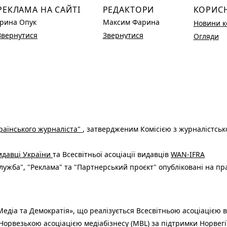
РЕКЛАМА НА САЙТІ
РЕДАКТОРИ
КОРИС
Ірина Опук
Максим Фарина
Новини к
Звернутися
Звернутися
Огляди
раїнського журналіста"
, затвердженим Комісією з журналістськ
видавці України
та Всесвітньої асоціації видавців
WAN-IFRA
ужба", "Реклама" та "Партнерський проєкт" опубліковані на пр
едіа та Демократія», що реалізується Всесвітньою асоціацією в
Норвезькою асоціацією медіабізнесу (MBL) за підтримки Норвегі