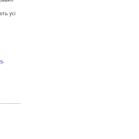
ть усі
9-