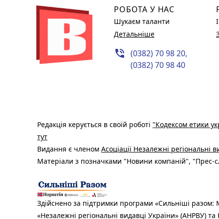
РОБОТА У НАС
Шукаєм таланти
Детальніше
phone_in_talk
(0382) 70 98 20,
(0382) 70 98 40
Редакція керується в своїй роботі
"Кодексом етики ук
тут
Видання є членом
Асоціації Незалежні регіональні 
Матеріали з позначками "Новини компаній", "Прес-сл
Здійснено за підтримки програми «Сильніші разом: М
«Незалежні регіональні видавці України» (АНРВУ) та 