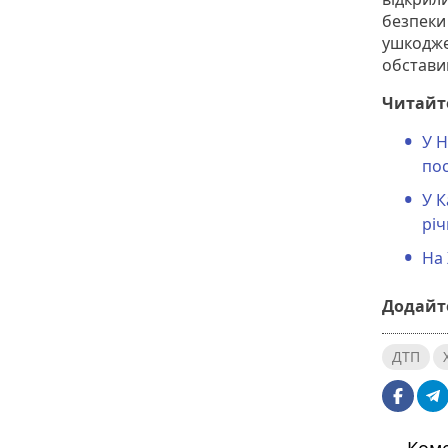
безпеки
ушкодже
обставин
Читайте
У Н
по
У К
річ
На 
Додайте
ДТП