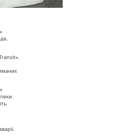
»
да,
ransit»,
риманих
и
зпеки
ють
варії.