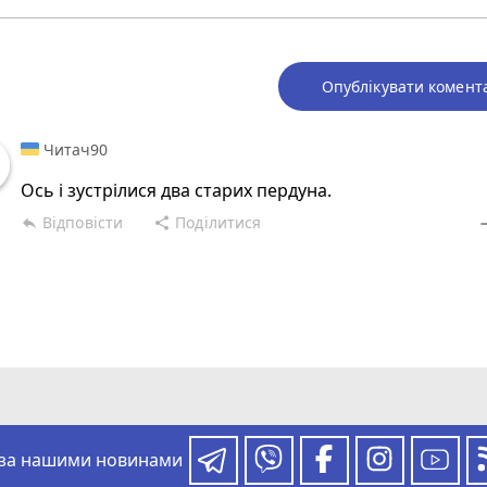
Опублікувати комент
Читач90
Ось і зустрілися два старих пердуна.
Відповісти
Поділитися
reply
share
rem
 за нашими новинами