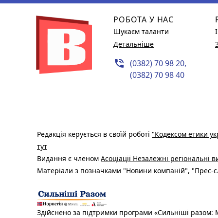
РОБОТА У НАС
Шукаєм таланти
Детальніше
phone_in_talk
(0382) 70 98 20,
(0382) 70 98 40
Редакція керується в своїй роботі
"Кодексом етики ук
тут
Видання є членом
Асоціації Незалежні регіональні 
Матеріали з позначками "Новини компаній", "Прес-сл
Здійснено за підтримки програми «Сильніші разом: М