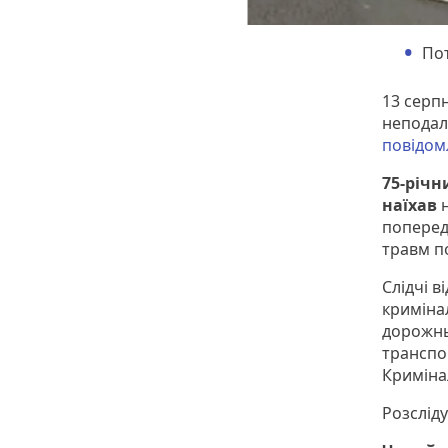
Пот
13 серп
неподал
повідом
75-річ
наїхав
поперед
травм п
Слідчі в
криміна
дорожнь
транспо
Криміна
Розслід