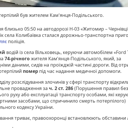
ерпілий був жителем Кам'янця-Подільського.
ня близько 05:50 на автодорозі Н-03 «Житомир – Чернівці
ік села Колибаївка сталася дорожньо-транспортна приго
ляє
поліція.
ний
водій із села Вільховець, керуючи автомобілем «Ford T
на
74-річного
жителя Кам'янця-Подільського, який, за
німи даними, сидів на проїжджій частині дороги. Від от
отерпілий
помер
під час надання медичної допомоги.
ідділу розслідування злочинів у сфері транспорту відкрил
льне провадження за
ч. 2 ст. 286
(Порушення правил бе
ого руху або експлуатації транспорту особами, які керу
ртними засобами, що спричинило смерть потерпілого)
льного кодексу України.
ування триває, правоохоронці встановлюють обставини а