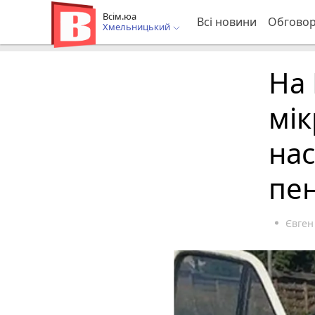
Всім.юа
Всі новини
Обгово
Хмельницький
На 
мік
нас
пе
Євген