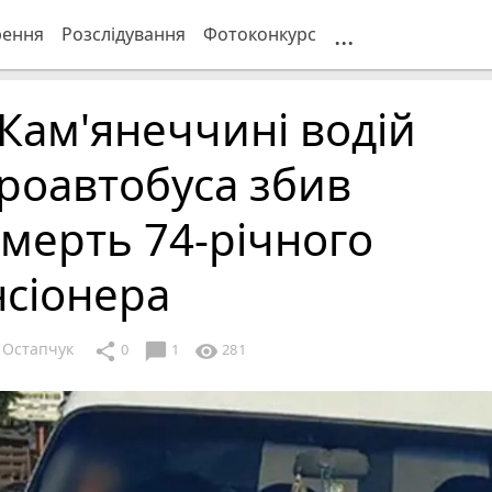
...
рення
Розслідування
Фотоконкурс
Кам'янеччині водій
роавтобуса збив
мерть 74-річного
нсіонера
 Остапчук
chat_bubble
share
visibility
0
1
281