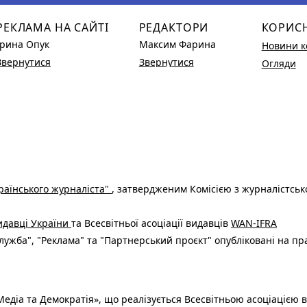
РЕКЛАМА НА САЙТІ
РЕДАКТОРИ
КОРИС
Ірина Опук
Максим Фарина
Новини к
Звернутися
Звернутися
Огляди
раїнського журналіста"
, затвердженим Комісією з журналістськ
видавці України
та Всесвітньої асоціації видавців
WAN-IFRA
ужба", "Реклама" та "Партнерський проєкт" опубліковані на пр
едіа та Демократія», що реалізується Всесвітньою асоціацією в