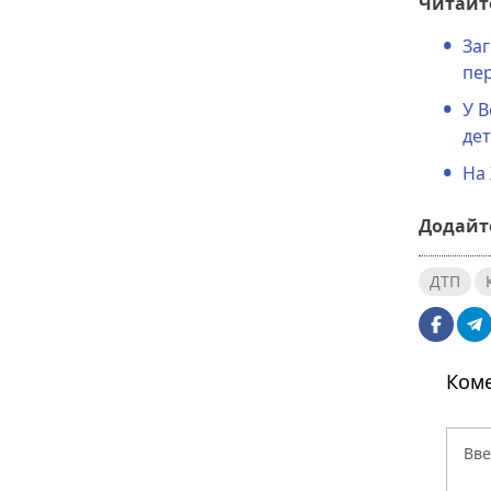
Читайте
Заг
пер
У В
дет
На 
Додайте
ДТП
Коме