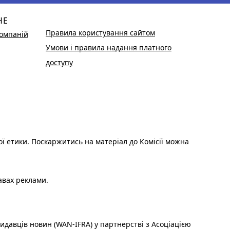
НЕ
Правила користування сайтом
омпаній
Умови і правила надання платного
доступу
ої етики. Поскаржитись на матеріал до Комісії можна
авах реклами.
идавців новин (WAN-IFRA) у партнерстві з Асоціацією