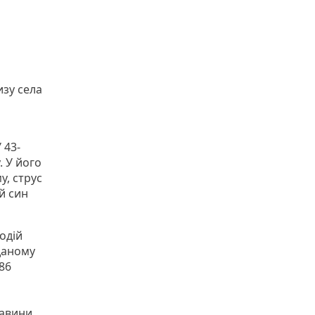
изу села
 43-
. У його
у, струс
й син
одій
 даному
86
тавини