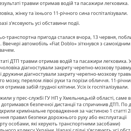
езультаті травми отримав водій та пасажири легковика.
овіка, жінку та їхнього 11-річного сина госпіталізували.
азі з’ясовують усі обставини події.
о-транспортна пригода сталася вчора, 13 червня, побл
і. Ввечері автомобіль «Fiat Doblo» зіткнувся з самохідним
увачем.
таті ДТП травми отримав водій та пасажири легковика. У
 чоловіка діагностували закриту черепно-мозкову травму
ої дружини діагностували закриту черепно-мозкову травм
о мозку, перелом лівої руки та порізи обличчя. 11-річни
 отримав забій грудної клітини. Усіх їх госпіталізували.
жили у прес-службі ГУ НП у Хмельницькій області, саме в
не дотримався безпечної дистанції та спричинив ДТП. По
ідкрили кримінальне провадження за частиною 1 статті 2
ння правил безпеки дорожнього руху або експлуатації
рту особами, які керують транспортними засобами)
ьного кодексу України. Наразі слідчі з’ясовують усі обс