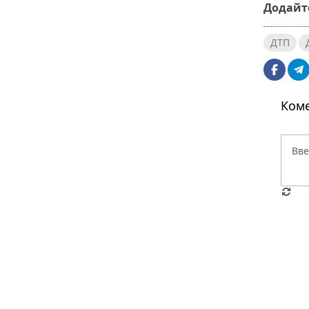
Додайте
ДТП
Коме