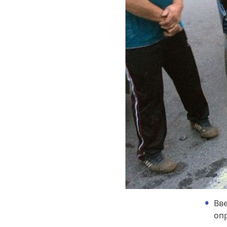
Вве
оп