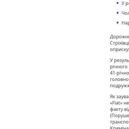
У р
Чол
Нар
Дорожнь
Стріхівц
оприск
У резуль
річного
41-річн
головног
подружжя
Як заува
«Fiat» 
факту в
(Поруше
транспо
Кримінал