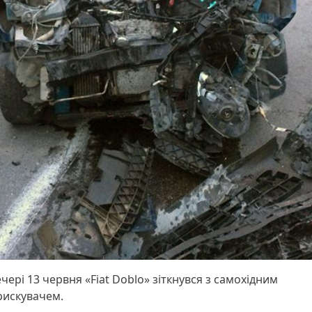
чері 13 червня «Fiat Doblo» зіткнувся з самохідним
рискувачем.