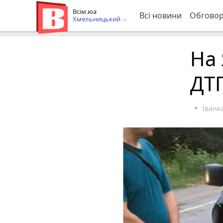
Всім.юа
Всі новини
Обгово
Хмельницький
На
ДТП
Іван