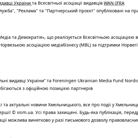
видавці України
та Всесвітньої асоціації видавців
WAN-IFRA
ужба", "Реклама" та "Партнерський проєкт" опубліковані на пр
едіа та Демократія», що реалізується Всесвітньою асоціацією в
Норвезькою асоціацією медіабізнесу (MBL) за підтримки Норвегі
льні видавці України” та Foreningen Ukrainian Media Fund Nordic
 збігаються з офіційною позицією партнерів
і та актуальні новини Хмельницького, все про події у Хмельниц
ерші! © vsim.ua. Усі права захищені. Будь-яка публiкацiя, пере
ації можлива винятково у разі письмового дозволу правовласни