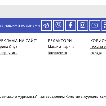
 за нашими новинами
РЕКЛАМА НА САЙТІ
РЕДАКТОРИ
КОРИС
Ірина Опук
Максим Фарина
Новини к
Звернутися
Звернутися
Огляди
раїнського журналіста"
, затвердженим Комісією з журналістськ