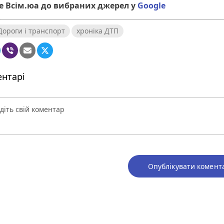
 Всім.юа до вибраних джерел у
Google
Дороги і транспорт
хроніка ДТП
нтарі
Опублікувати комент