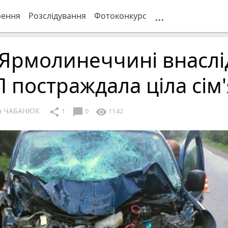
...
рення
Розслідування
Фотоконкурс
 Ярмолинеччині внаслі
 постраждала ціла сім'
ка ЧАБАНЮК
chat_bubble
share
visibility
1
0
1142