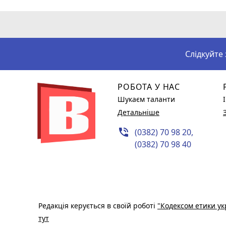
Слідкуйте
РОБОТА У НАС
Шукаєм таланти
Детальніше
phone_in_talk
(0382) 70 98 20,
(0382) 70 98 40
Редакція керується в своїй роботі
"Кодексом етики ук
тут