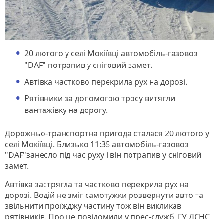
20 лютого у селі Мокіївці автомобіль-газовоз
"DAF" потрапив у сніговий замет.
Автівка частково перекрила рух на дорозі.
Рятівники за допомогою тросу витягли
вантажівку на дорогу.
Дорожньо-транспортна пригода сталася 20 лютого у
селі Мокіївці. Близько 11:35 автомобіль-газовоз
"DAF"занесло під час руху і він потрапив у сніговий
замет.
Автівка застрягла та частково перекрила рух на
дорозі. Водій не зміг самотужки розвернути авто та
звільнити проїжджу частину тож він викликав
рятівників. Про це повідомили у прес-службі ГУ ДСНС