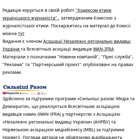
Редакція керується в своїй роботі
"Кодексом етики
українського журналіста"
, затвердженим Комісією з
журналістської етики. Поскаржитись на матеріал до Комісії
можна
тут
Видання є членом
Асоціації Незалежні регіональні видавці
України
та Всесвітньої асоціації видавців
WAN-IFRA
Матеріали з позначками "Новини компаній", "Прес-служба",
"Реклама" та "Партнерський проєкт" опубліковані на правах
реклами.
Здійснено за підтримки програми «Сильніші разом: Медіа та
Демократія», що реалізується Всесвітньою асоціацією
видавців новин (WAN-IFRA) у партнерстві з Асоціацією
«Незалежні регіональні видавці України» (АНРВУ) та
Норвезькою асоціацією медіабізнесу (MBL) за підтримки
Норвегії. Погляди авторів не обов’язково відображають