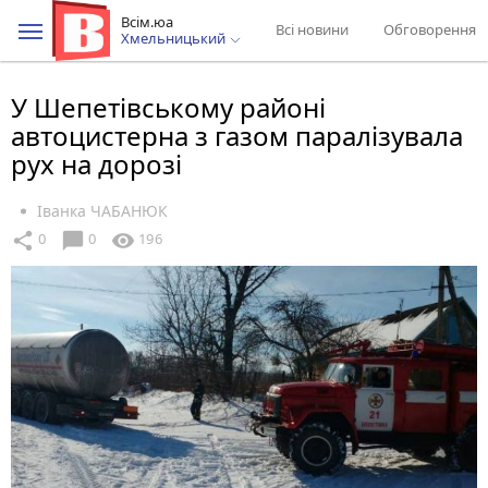
Всім.юа
Всі новини
Обговорення
Хмельницький
У Шепетівському районі
автоцистерна з газом паралізувала
рух на дорозі
Іванка ЧАБАНЮК
chat_bubble
share
visibility
0
0
196