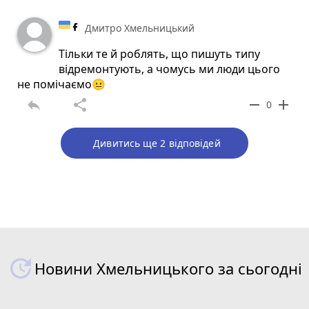
Дмитро Хмельницький
Тільки те й роблять, що пишуть типу
відремонтують, а чомусь ми люди цього
не помічаємо😐
reply
share
remove
add
0
Дивитись ще 2 відповідей
Новини Хмельницького за сьогодні