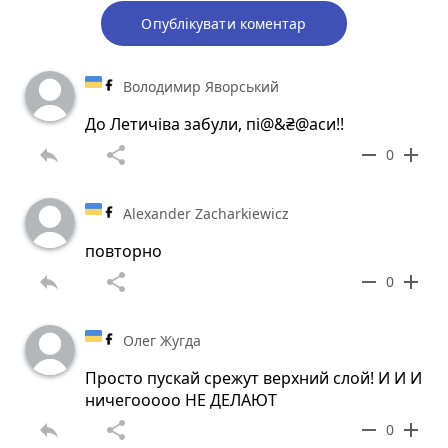
Опублікувати коментар
Володимир Яворський
До Летичіва забули, пі@&₴@аси!!
reply
share
remove
add
0
Alexander Zacharkiewicz
повторно
reply
share
remove
add
0
Олег Жугда
Просто пускай срежут верхний слой! И И И
ничегооооо НЕ ДЕЛАЮТ
reply
share
remove
add
0