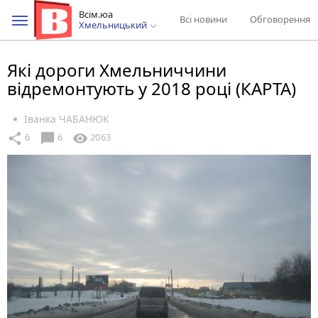
Всім.юа
Всі новини
Обговорення
Хмельницький
Які дороги Хмельниччини
відремонтують у 2018 році (КАРТА)
Іванка ЧАБАНЮК
chat_bubble
share
visibility
6
6
2063