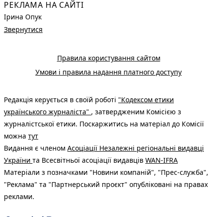
РЕКЛАМА НА САЙТІ
Ірина Опук
Звернутися
Правила користування сайтом
Умови і правила надання платного доступу
Редакція керується в своїй роботі
"Кодексом етики
українського журналіста"
, затвердженим Комісією з
журналістської етики. Поскаржитись на матеріал до Комісії
можна
тут
Видання є членом
Асоціації Незалежні регіональні видавці
України
та Всесвітньої асоціації видавців
WAN-IFRA
Матеріали з позначками "Новини компаній", "Прес-служба",
"Реклама" та "Партнерський проєкт" опубліковані на правах
реклами.