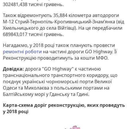
302481,438 тисячі гривень.
Також відремонтують 35,884 кілометра автодороги
М-12 Стрий-Тернопіль-Кропивницький-Знам’янка (від
Хмельницького до села Війтівці). На це передбачили
689843,017 тисячі гривень.
Нагадаємо, у 2018 році також планують провести
ремонтні роботи
на частині дороги GО Highway. Її
Реконструкцію проводитимуть за кошти МФО.
Довідка:
дорога "GO Highway" є частиною
транснаціонального транспортного коридору, що
поєднує українські чорноморські порти Великої
Одеси та Миколаєва з польськими портами на
Балтійському морі у Гданську та Гдині.
Карта-схема доріг реконструкцію, яких проведуть
у 2018 році