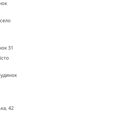
нок
 село
нок 31
істо
будинок
ка, 42