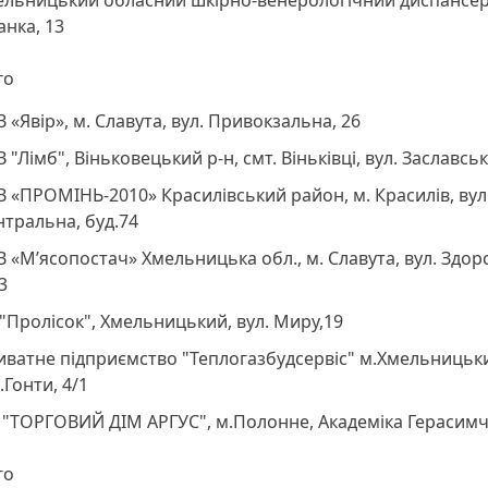
льницький обласний шкірно-венерологічний диспансер, 
нка, 13
го
 «Явір», м. Славута, вул. Привокзальна, 26
 "Лімб", Віньковецький р-н, смт. Віньківці, вул. Заславськ
 «ПРОМІНЬ-2010» Красилівський район, м. Красилів, вул
тральна, буд.74
 «М’ясопостач» Хмельницька обл., м. Славута, вул. Здоро
3
"Пролісок", Хмельницький, вул. Миру,19
ватне підприємство "Теплогазбудсервіс" м.Хмельницьк
.Гонти, 4/1
"ТОРГОВИЙ ДІМ АРГУС", м.Полонне, Академіка Герасимч
го