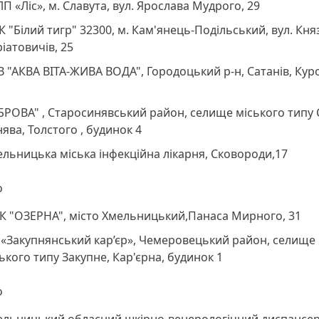
П «Ліс», м. Славута, вул. Ярослава Мудрого, 29
 "Білий тигр" 32300, м. Кам'янець-Подільський, вул. Кня
іатовичів, 25
 "АКВА ВІТА-ЖИВА ВОДА", Городоцький р-н, Сатанів, Кур
БРОВА" , Старосинявський район, селище міського типу 
ява, Толстого , будинок 4
льницька міська інфекційна лікарня, Сковороди,17
о
К "ОЗЕРНА", місто Хмельницький,Панаса Мирного, 31
 «Закупнянський кар’єр», Чемеровецький район, селище
ького типу Закупне, Кар'єрна, будинок 1
о