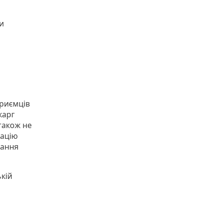
и
приємців
карг
 також не
мацію
вання
кій