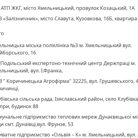
АТП ЖКГ, місто Хмельницький, провулок Козацький, 1А
 «Залізничник», місто Славута, Кузовкова, 16Б, квартира
го
льницька міська поліклініка №3 м. Хмельницький вул.
йборського, 16
Подільський експертоно-технічний центр Держпраці м.
льницький, вул. І.Франка,
 " Коричинецька Агрофірма" 32225, вул. Грушевського, 4
ричинці,
бівська сільська рада, Ізяславський район, село Клубівка
іпри, будинок 88
мунальне підприємство теплових мереж Дунаєвецької мі
и смт. Дунаївці,вул. Фрунзе, 53
ватне підприємство «Ольвія – К» м. Хмельницький, вул. 