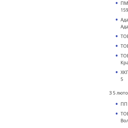
ПМ
159
Ада
Ада
ТОВ
ТОВ
ТО
Кра
ХК
5
З 5 лют
ПП 
ТОВ
Во