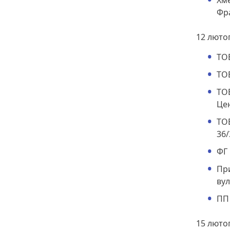
Хме
Фра
12 люто
ТОВ
ТОВ
ТОВ
Цен
ТОВ
36/
ФГ 
При
вул
ПП 
15 люто