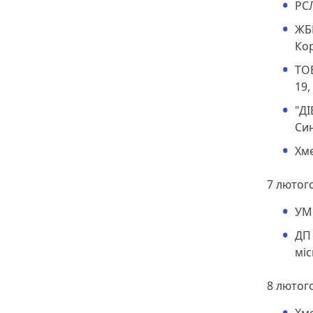
РСЛ
ЖБК
Кор
ТОВ
19,
"ДІ
Син
Хме
7 лютог
УМ
ДП
міс
8 лютог