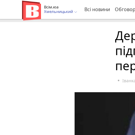
Всім.юа
Всі новини
Обгово
Хмельницький
Дер
пі
пер
Іван