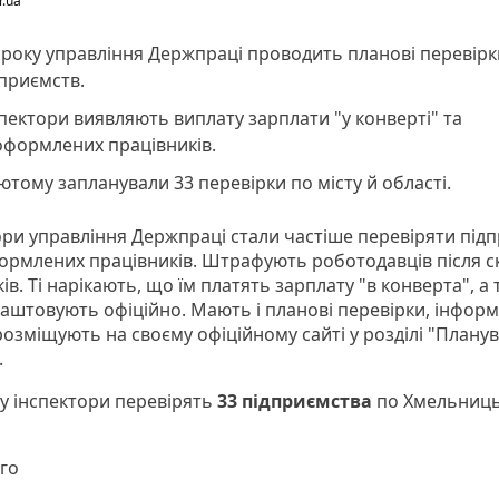
r.ua
року управління Держпраці проводить планові перевірк
приємств.
пектори виявляють виплату зарплати "у конверті" та
оформлених працівників.
ютому запланували 33 перевірки по місту й області.
ори управління Держпраці стали частіше перевіряти під
ормлених працівників. Штрафують роботодавців після с
ів. Ті нарікають, що їм платять зарплату "в конверта", а
аштовують офіційно. Мають і планові перевірки, інфор
розміщують на своєму офіційному сайті у розділі "Плану
.
у інспектори перевірять
33 підприємства
по Хмельниць
ого