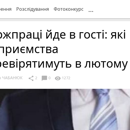
...
рення
Розслідування
Фотоконкурс
жпраці йде в гості: які
дприємства
евірятимуть в лютому
ка ЧАБАНЮК
chat_bubble
share
visibility
2
0
1272