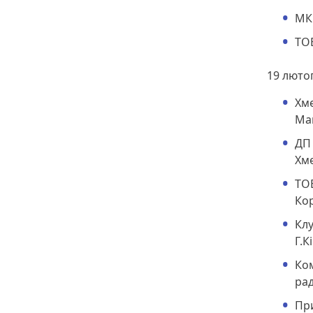
МК 
ТОВ
19 люто
Хме
Ма
ДП 
Хме
ТОВ
Ко
Клу
Г.К
Ко
рад
При