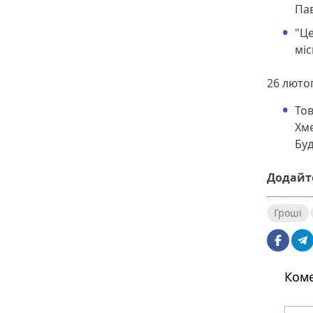
Пав
"Ц
міс
26 люто
Тов
Хме
Буд
Додайте
Гроші
Коме