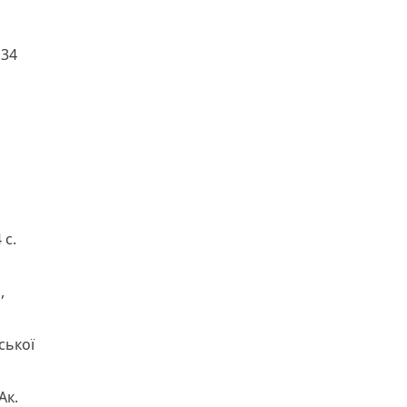
 34
 с.
,
ської
Ак.