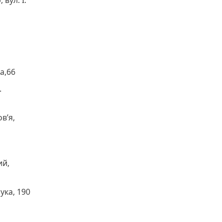
вул. І.
а,66
.
в’я,
ий,
ука, 190