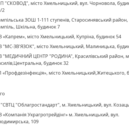
П "СКОВОД", місто Хмельницький, вул. Чорновола, буди
/2
мпільська ЗОШ 1-111 ступенів, Старосинявський район,
мпіль, Шкільна, будинок 7
 «Капрем», місто Хмельницький, Купріна, будинок 54
 "МС-ЗВ'ЯЗОК", місто Хмельницький, Малиницька, буди
В "МЕДИЧНИЙ ЦЕНТР "РОДИНА", Красилівський район, м
силів,Центральна, будинок 32
П «Профдезінфекція», місто Хмельницький,Житецького, 
ого
"СВТЦ "Облагростандарт", м. Хмельницький, вул. Козаць
 «Компанія Украгротрейдінг» м. Хмельницький, вул.
лодимирська, 109