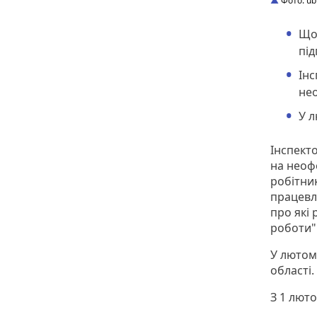
Фото: ub
Що
під
Інс
не
У л
Інспект
на неоф
робітник
працевл
про які 
роботи"
У лютом
області.
З 1 лют