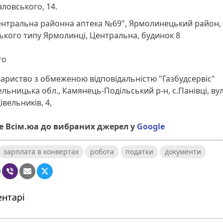
ловського, 14.
ентральна районна аптека №69", Ярмолинецький район,
ького типу Ярмолинці, Центральна, будинок 8
го
ариство з обмеженою відповідальністю "Газбудсервіс"
льницька обл., Камянець-Подільський р-н, с.Панівці, вул
івельників, 4,
 Всім.юа до вибраних джерел у
Google
зарплата в конвертах
робота
податки
документи
нтарі