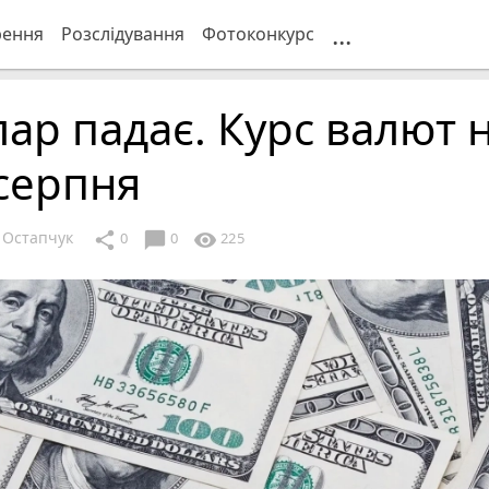
...
рення
Розслідування
Фотоконкурс
ар падає. Курс валют 
серпня
 Остапчук
chat_bubble
share
visibility
0
0
225