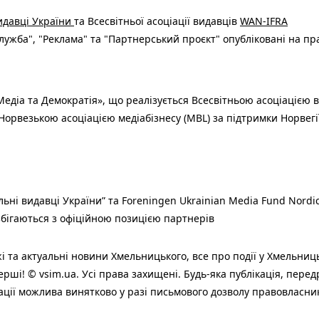
видавці України
та Всесвітньої асоціації видавців
WAN-IFRA
ужба", "Реклама" та "Партнерський проєкт" опубліковані на пр
едіа та Демократія», що реалізується Всесвітньою асоціацією в
Норвезькою асоціацією медіабізнесу (MBL) за підтримки Норвегі
льні видавці України” та Foreningen Ukrainian Media Fund Nordic
 збігаються з офіційною позицією партнерів
і та актуальні новини Хмельницького, все про події у Хмельниц
ерші! © vsim.ua. Усі права захищені. Будь-яка публiкацiя, пере
ації можлива винятково у разі письмового дозволу правовласни