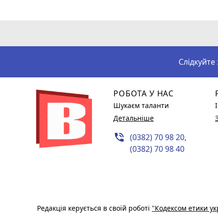
Слідкуйте
РОБОТА У НАС
Шукаєм таланти
Детальніше
phone_in_talk
(0382) 70 98 20,
(0382) 70 98 40
Редакція керується в своїй роботі
"Кодексом етики ук