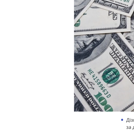
Діз
за 