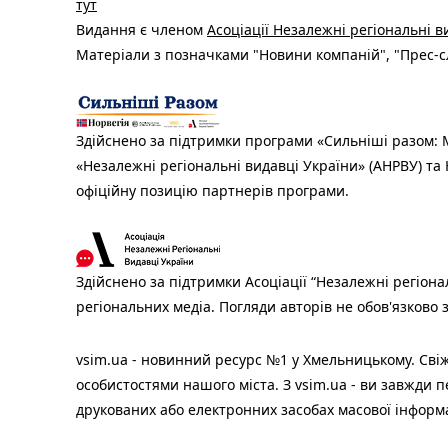
тут
Видання є членом
Асоціації Незалежні регіональні 
Матеріали з позначками "Новини компаній", "Прес-сл
Здійснено за підтримки програми «Сильніші разом: М
«Незалежні регіональні видавці України» (АНРВУ) та 
офіційну позицію партнерів програми.
Здійснено за підтримки Асоціації “Незалежні регіона
регіональних медіа. Погляди авторів не обов'язково
vsim.ua - новинний ресурс №1 у Хмельницькому. Свіж
особистостями нашого міста. З vsim.ua - ви завжди п
друкованих або електронних засобах масової інформ