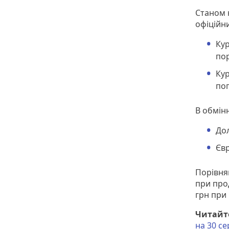
Станом
офіційни
Ку
пор
Кур
по
В обмін
Дол
Євр
Порівня
при прод
грн при
Читайте
на 30 с