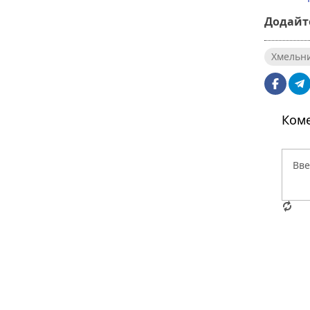
Додайте
Хмельн
Коме