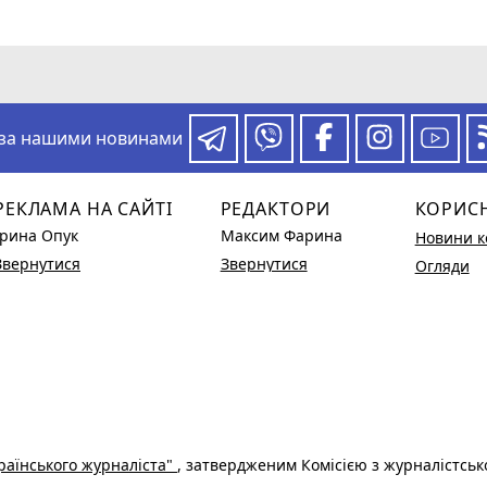
 за нашими новинами
РЕКЛАМА НА САЙТІ
РЕДАКТОРИ
КОРИС
Ірина Опук
Максим Фарина
Новини к
Звернутися
Звернутися
Огляди
раїнського журналіста"
, затвердженим Комісією з журналістськ