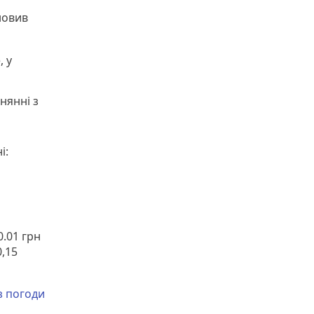
новив
, у
нянні з
і:
0.01 грн
0,15
з погоди