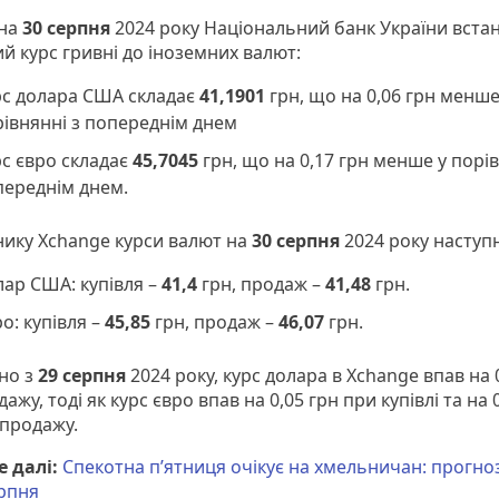
 на
30 серпня
2024 року Національний банк України вста
й курс гривні до іноземних валют:
рс долара США складає
41,1901
грн, що на 0,06 грн менше
івнянні з попереднім днем
с євро складає
45,7045
грн, що на 0,17 грн менше у порів
переднім днем.
нику Xchange курси валют на
30
серпня
2024 року наступн
ар США: купівля –
41,4
грн, продаж –
41,48
грн.
о: купівля –
45,85
грн, продаж –
46,07
грн.
но з
29 серпня
2024 року, курс долара в Xchange впав на 
ажу, тоді як курс євро впав на 0,05 грн при купівлі та на 
 продажу.
 далі:
Спекотна п’ятниця очікує на хмельничан: прогно
ерпня