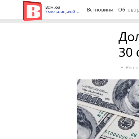
Всім.юа
Всі новини
Обгово
Хмельницький
Дол
30 
Євген