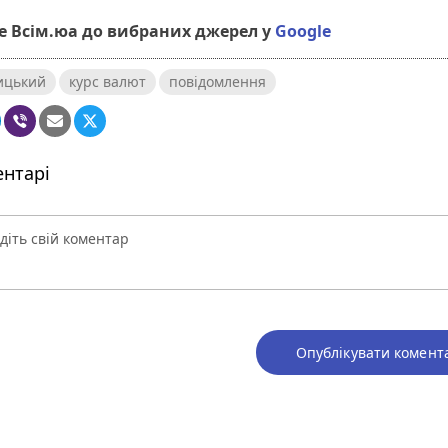
 Всім.юа до вибраних джерел у
Google
ицький
курс валют
повідомлення
нтарі
Опублікувати комент