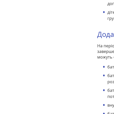
до
діт
гру
Дода
На періо
заверше
можуть 
бат
бат
роз
бат
пот
вну
бат