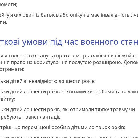
помоги;
ей, у яких один із батьків або опікунів має інвалідність I чи
пи.
ткові умови під час воєнного ста
д дії воєнного стану та протягом трьох місяців після йог
ння право на користування послугою розширено. Допо
отримати:
ьки дітей з інвалідністю до шести років;
ьки дітей до шести років з тяжкими хворобами та вадам
витку;
ьки дітей до шести років, які отримали тяжку травму чи
ребують трансплантації;
трішньо переміщені особи з дітьми до трьох років;
ьки дітей до шести років, які самі мають інвалідність I чи