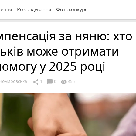
...
рення
Розслідування
Фотоконкурс
пенсація за няню: хто 
ьків може отримати
омогу у 2025 році
Номировська
chat_bubble
share
visibility
1
0
455