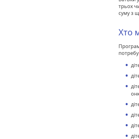
трьох чи
суму з щ
Хто 
Програма
потребу
діт
ді
діт
он
діт
діт
діт
діт