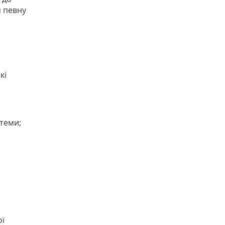
м певну
кі
теми;
ої