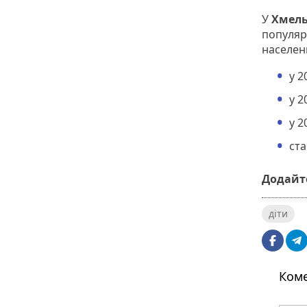
У
Хмель
популяр
населен
у 2
у 2
у 2
ста
Додайте
діти
Коме