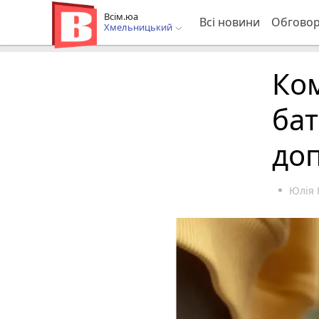
Всім.юа
Всі новини
Обгово
Хмельницький
Ком
бат
доп
Юлія 