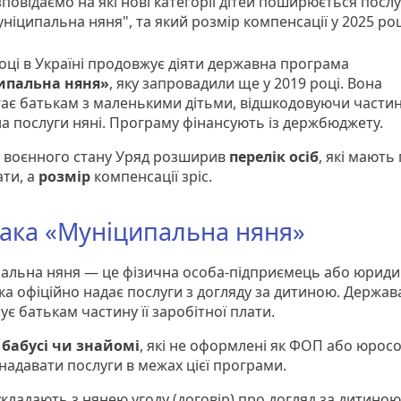
повідаємо на які нові категорії дітей поширюється послу
ніципальна няня", та який розмір компенсації у 2025 роц
році в Україні продовжує діяти державна програма
ипальна няня»
, яку запровадили ще у 2019 році. Вона
ає батькам з маленькими дітьми, відшкодовуючи части
на послуги няні. Програму фінансують із держбюджету.
д воєнного стану Уряд розширив
перелік осіб
, які мають
ати, а
розмір
компенсації зріс.
така «Муніципальна няня»
альна няня — це фізична особа-підприємець або юрид
ка офіційно надає послуги з догляду за дитиною. Держав
є батькам частину її заробітної плати.
 бабусі чи знайомі
, які не оформлені як ФОП або юросо
надавати послуги в межах цієї програми.
укладають з нянею угоду (договір) про догляд за дитиною