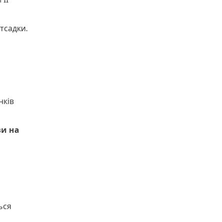
тсадки.
нків
ви на
ься