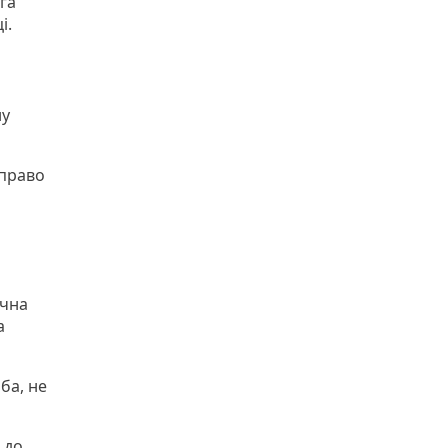
га
і.
ну
 право
ична
а
ба, не
 до