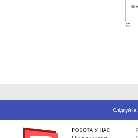
Слідкуйте
РОБОТА У НАС
Шукаєм таланти