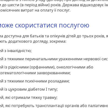
 до шести (в період війни) років. Держава відшкодовує ї
омісячних витрат на оплату її послуг.
може скористатися послугою
 доступна для батьків та опікунів дітей до трьох років, я
ють додаткового догляду, зокрема:
ей з інвалідністю;
тей з тяжкими перинатальними ураженнями нервової сис
ей із рідкісними (орфанними), онкологічними або
когематологічними захворюваннями;
ей з тяжкими психічними розладами;
ей із цукровим діабетом I типу;
ей, які отримали тяжку травму;
ей, які потребують трансплантації органів або паліативн