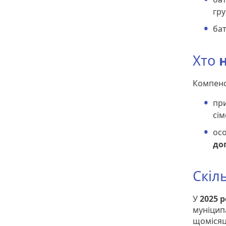
гру
бат
Хто
Компен
пр
сім
ос
до
Скіл
У
2025 р
муніцип
щомісяця