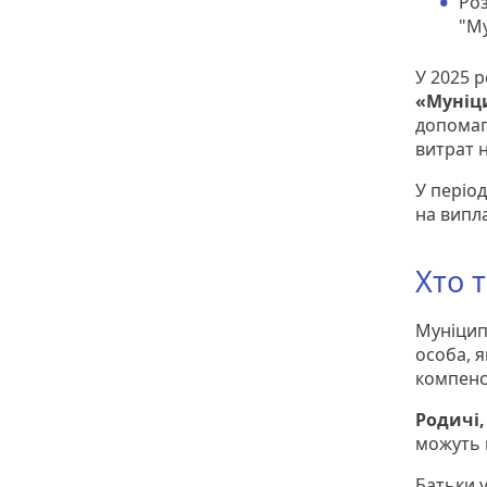
Роз
"Му
У 2025 
«Муніц
допомаг
витрат 
У періо
на випл
Хто 
Муніцип
особа, я
компенсу
Родичі,
можуть 
Батьки 