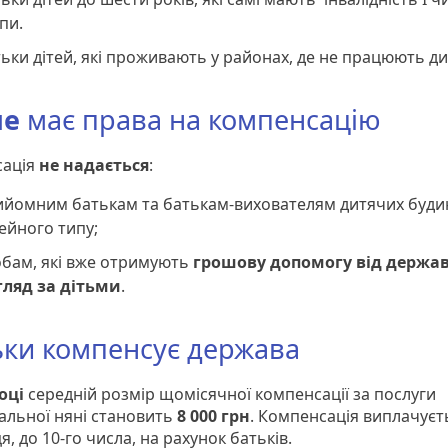
пи.
ьки дітей, які проживають у районах, де не працюють ди
не
має права на компенсацію
сація
не надається
:
ийомним батькам та батькам-вихователям дитячих буди
ейного типу;
обам, які вже отримують
грошову допомогу від держа
гляд за дітьми
.
ьки компенсує держава
оці
середній розмір щомісячної компенсації за послуги
альної няні становить
8 000 грн
. Компенсація виплачуєт
, до 10-го числа, на рахунок батьків.