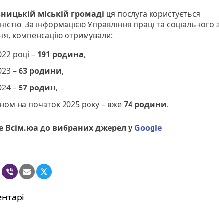
ницькій міській громаді
ця послуга користується
ністю. За інформацією Управління праці та соціального 
ня, компенсацію отримували:
022 році –
191 родина
,
023 –
63 родини
,
024 –
57 родин
,
ном на початок 2025 року – вже
74 родини
.
 Всім.юа до вибраних джерел у
Google
нтарі