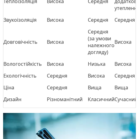
Теплоізоляція
Висока
Середня
додатков
утеплення
Звукоізоляція
Висока
Середня
Середня
Середня
(за умови
Довговічність
Висока
Висока
належного
догляду)
Вологостійкість
Висока
Низька
Висока
Екологічність
Середня
Висока
Середня
Ціна
Середня
Вища
Вища
Дизайн
Різноманітний
Класичний
Сучасний