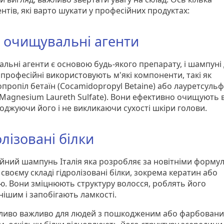
тів, які варто шукати у професійних продуктах:
і очищувальні агенти
льні агенти є основою будь-якого препарату, і шампуні
 професійні використовують м'які компоненти, такі як
опропіл бетаїн (Cocamidopropyl Betaine) або лауретсуль
(Magnesium Laureth Sulfate). Вони ефективно очищують 
оджуючи його і не викликаючи сухості шкіри голови.
олізовані білки
йний шампунь Італія яка розробляє за новітніми форму
своєму складі гідролізовані білки, зокрема кератин або
. Вони зміцнюють структуру волосся, роблять його
нішим і запобігають ламкості.
ливо важливо для людей з пошкодженим або фарбован