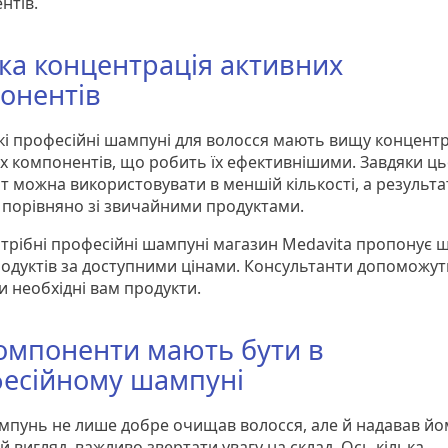
нтів.
ка концентрація активних
онентів
ькі професійні шампуні для волосся мають вищу концент
х компонентів, що робить їх ефективнішими. Завдяки ц
т можна використовувати в меншій кількості, а результа
порівняно зі звичайними продуктами.
трібні професійні шампуні магазин Medavita пропонує 
родуктів за доступними цінами. Консультанти допоможут
и необхідні вам продукти.
компоненти мають бути в
есійному шампуні
пунь не лише добре очищав волосся, але й надавав йо
 вигляд, важливо звертати увагу на склад. Ось кілька