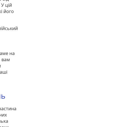
 У цій
і його
лійський
саме на
і вам
и
ваші
нь
частина
них
лька