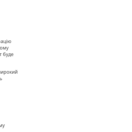
рацію
ьому
т буде
широкий
ь
му