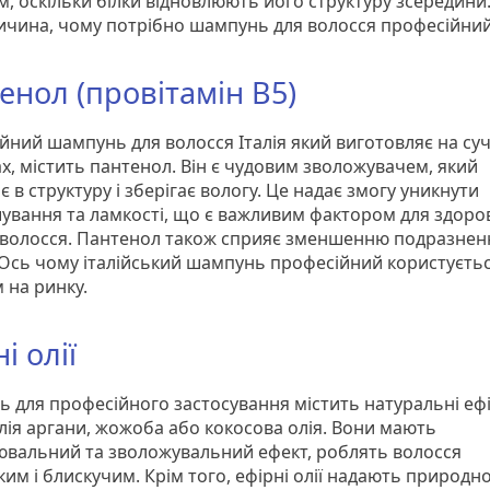
м, оскільки білки відновлюють його структуру зсередини
ичина, чому потрібно шампунь для волосся професійний
енол (провітамін B5)
йний шампунь для волосся Італія який виготовляє на су
х, містить пантенол. Він є чудовим зволожувачем, який
 в структуру і зберігає вологу. Це надає змогу уникнути
ування та ламкості, що є важливим фактором для здоро
 волосся. Пантенол також сприяє зменшенню подразнен
 Ось чому італійський шампунь професійний користуєть
 на ринку.
і олії
 для професійного застосування містить натуральні ефір
олія аргани, жожоба або кокосова олія. Вони мають
ювальний та зволожувальний ефект, роблять волосся
им і блискучим. Крім того, ефірні олії надають природн