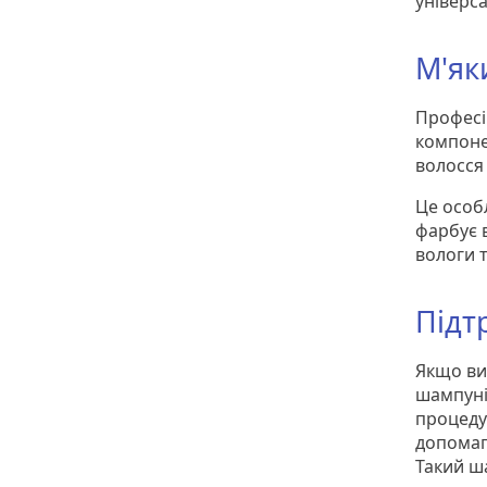
універс
М'як
Професі
компоне
волосся 
Це особ
фарбує 
вологи 
Підт
Якщо ви 
шампуні
процеду
допомаг
Такий ш