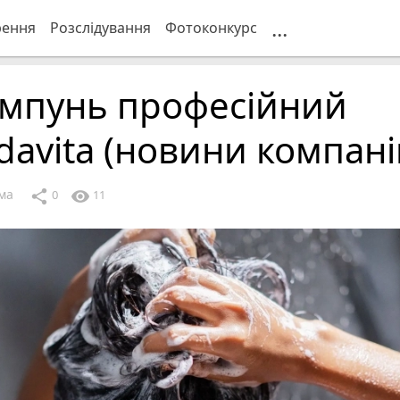
...
рення
Розслідування
Фотоконкурс
мпунь професійний
avita (новини компані
ма
share
visibility
0
11