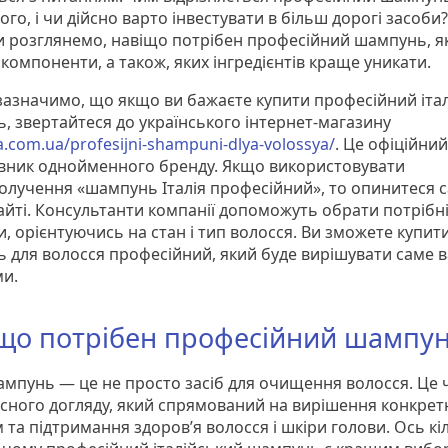
го, і чи дійсно варто інвестувати в більш дорогі засоби?
ми розглянемо, навіщо потрібен професійний шампунь, як
компоненти, а також, яких інгредієнтів краще уникати.
зазначимо, що якщо ви бажаєте купити професійний іта
, звертайтеся до українського інтернет-магазину
.com.ua/profesijni-shampuni-dlya-volossya/
. Це офіційний
вник однойменного бренду. Якщо використовувати
олучення «шампунь Італія професійний», то опинитеся 
айті. Консультанти компанії допоможуть обрати потрібн
, орієнтуючись на стан і тип волосся. Ви зможете купит
 для волосся професійний, який буде вирішувати саме 
и.
що потрібен професійний шампу
мпунь — це не просто засіб для очищення волосся. Це 
сного догляду, який спрямований на вирішення конкрет
та підтримання здоров’я волосся і шкіри голови. Ось кі