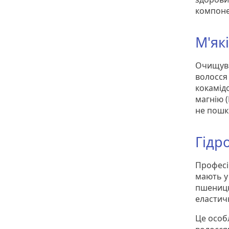
компонен
М'як
Очищува
волосся
кокамід
магнію 
не пошк
Гідр
Професі
мають у 
пшеницю
еластич
Це особ