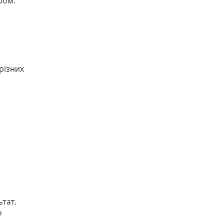
ром:
різних
тат.
о