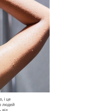
, і це
то людей
 від