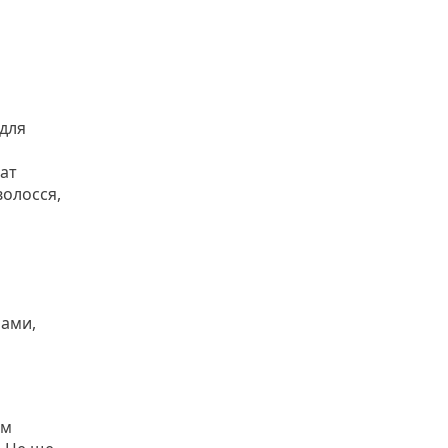
 для
фат
волосся,
лами,
им