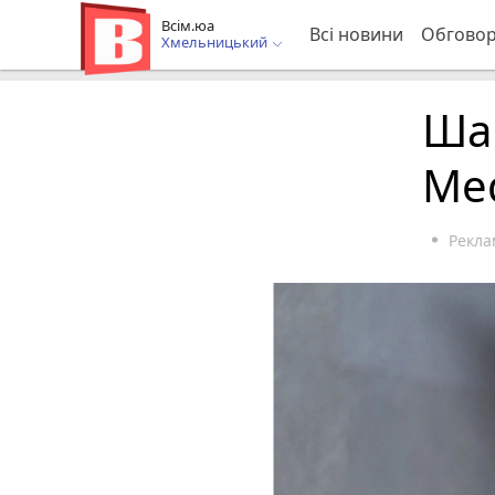
Всім.юа
Всі новини
Обгово
Хмельницький
Ша
Med
Рекла