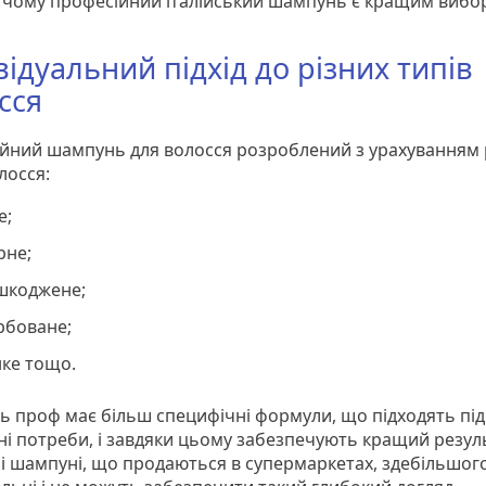
 чому професійний італійський шампунь є кращим вибо
відуальний підхід до різних типів
сся
йний шампунь для волосся розроблений з урахуванням 
олосся:
е;
рне;
шкоджене;
рбоване;
нке тощо.
 проф має більш специфічні формули, що підходять під
ні потреби, і завдяки цьому забезпечують кращий резуль
і шампуні, що продаються в супермаркетах, здебільшог