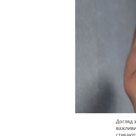
Догляд 
важливи
стикают