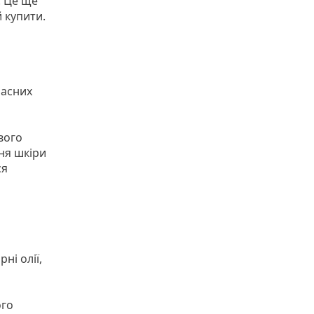
. Це ще
 купити.
часних
вого
ня шкіри
ся
ні олії,
ого