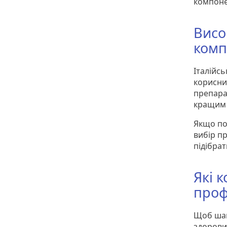
компоне
Висо
комп
Італійс
корисни
препара
кращим 
Якщо по
вибір п
підібрат
Які 
проф
Щоб шам
здоровий