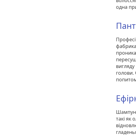
волосся
одна пр
Пант
Професі
фабрика
проникає
пересуш
вигляду
голови.
попитом
Ефірн
Шампунь
такі як 
відновл
гладеньк