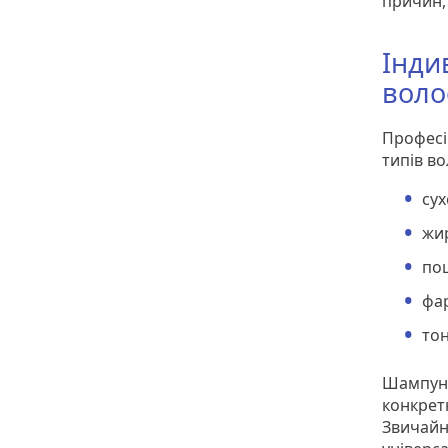
причин,
Інди
воло
Професі
типів в
сух
жи
по
фа
то
Шампунь
конкрет
Звичайн