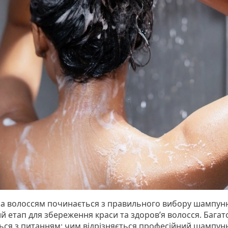
за волоссям починається з правильного вибору шампуню
й етап для збереження краси та здоров’я волосся. Бага
ься з питанням: чим відрізняється професійний шампунь