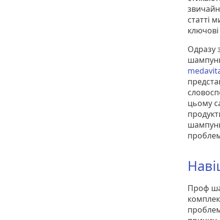
звичайно
статті 
ключові 
Одразу 
шампунь
medavita
предста
словосп
цьому с
продукти
шампунь
проблем
Наві
Проф ша
комплек
проблем 