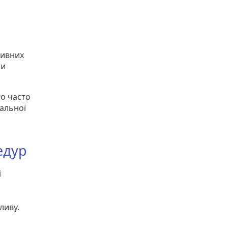
сивних
ти
то часто
альної
едур
і
ливу.