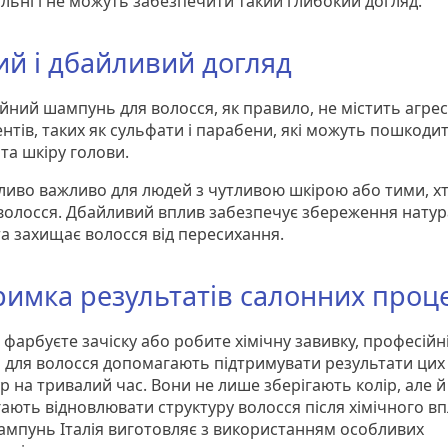
альні і не можуть забезпечити такий глибокий догляд.
ий і дбайливий догляд
йний шампунь для волосся, як правило, не містить агре
нтів, таких як сульфати і парабени, які можуть пошкоди
та шкіру голови.
ливо важливо для людей з чутливою шкірою або тими, х
волосся. Дбайливий вплив забезпечує збереження натур
та захищає волосся від пересихання.
римка результатів салонних проц
фарбуєте зачіску або робите хімічну завивку, професійн
 для волосся допомагають підтримувати результати цих
р на тривалий час. Вони не лише зберігають колір, але й
ають відновлювати структуру волосся після хімічного вп
ампунь Італія виготовляє з використанням особливих