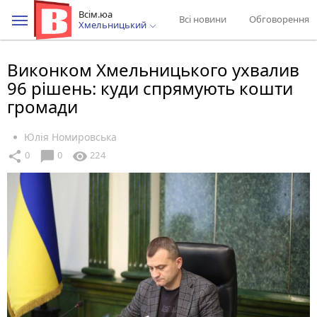
Всім.юа
Всі новини
Обговорення
Хмельницький
Виконком Хмельницького ухвалив
96 рішень: куди спрямують кошти
громади
Юлія Номировська
chat_bubble
share
visibility
0
0
224