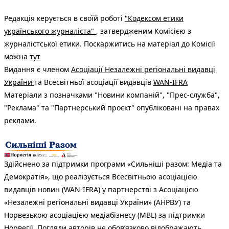
Редакція керується в своїй роботі
"Кодексом етики
українського журналіста"
, затвердженим Комісією з
журналістської етики. Поскаржитись на матеріал до Комісії
можна
тут
Видання є членом
Асоціації Незалежні регіональні видавці
України
та Всесвітньої асоціації видавців
WAN-IFRA
Матеріали з позначками "Новини компаній", "Прес-служба",
"Реклама" та "Партнерський проєкт" опубліковані на правах
реклами.
Здійснено за підтримки програми «Сильніші разом: Медіа та
Демократія», що реалізується Всесвітньою асоціацією
видавців новин (WAN-IFRA) у партнерстві з Асоціацією
«Незалежні регіональні видавці України» (АНРВУ) та
Норвезькою асоціацією медіабізнесу (MBL) за підтримки
Норвегії. Погляди авторів не обов’язково відображають