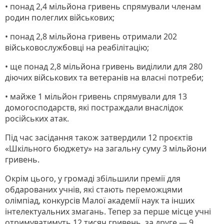
• понад 2,4 мільйона гривень спрямували членам
родин полеглих військових;
• понад 2,8 мільйона гривень отримали 202
військовослужбовці на реабілітацію;
• ще понад 2,8 мільйона гривень виділили для 280
діючих військових та ветеранів на власні потреби;
• майже 1 мільйон гривень спрямували для 13
домогосподарств, які постраждали внаслідок
російських атак.
Під час засідання також затвердили 12 проєктів
«Шкільного бюджету» на загальну суму 3 мільйони
гривень.
Окрім цього, у громаді збільшили премії для
обдарованих учнів, які стають переможцями
олімпіад, конкурсів Малої академії наук та інших
інтелектуальних змагань. Тепер за перше місце учні
отримуватимуть 12 тисяч гривень, за друге — 9