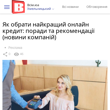
Всім.юа
Всі новини
Обговорення
Хмельницький
Як обрати найкращий онлайн
кредит: поради та рекомендації
(новини компаній)
Реклама
share
visibility
0
46