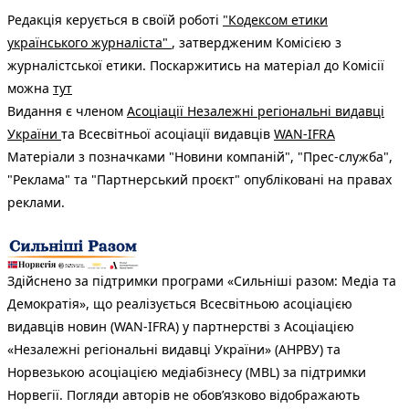
Редакція керується в своїй роботі
"Кодексом етики
українського журналіста"
, затвердженим Комісією з
журналістської етики. Поскаржитись на матеріал до Комісії
можна
тут
Видання є членом
Асоціації Незалежні регіональні видавці
України
та Всесвітньої асоціації видавців
WAN-IFRA
Матеріали з позначками "Новини компаній", "Прес-служба",
"Реклама" та "Партнерський проєкт" опубліковані на правах
реклами.
Здійснено за підтримки програми «Сильніші разом: Медіа та
Демократія», що реалізується Всесвітньою асоціацією
видавців новин (WAN-IFRA) у партнерстві з Асоціацією
«Незалежні регіональні видавці України» (АНРВУ) та
Норвезькою асоціацією медіабізнесу (MBL) за підтримки
Норвегії. Погляди авторів не обов’язково відображають