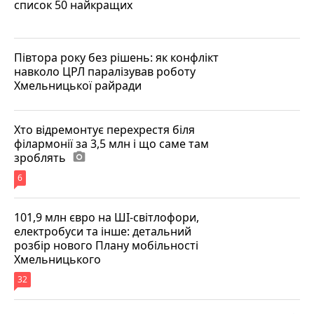
список 50 найкращих
Півтора року без рішень: як конфлікт
навколо ЦРЛ паралізував роботу
Хмельницької райради
Хто відремонтує перехрестя біля
філармонії за 3,5 млн і що саме там
зроблять
photo_camera
6
101,9 млн євро на ШІ-світлофори,
електробуси та інше: детальний
розбір нового Плану мобільності
Хмельницького
32