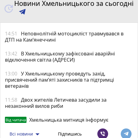
Новини Хмельницького за сьогодні
14:51
Неповнолітній мотоцикліст травмувався в
ДТП на Кам’янеччині
13:42
В Хмельницькому зафіксовані аварійні
відключення світла (АДРЕСИ)
13:00
У Хмельницькому проведуть захід,
присвячений пам’яті захисників та підтримці
ветеранів
11:58
Двох жителів Летичева засудили за
незаконний вилов риби
Хмельницька митниця інформує
Від читача
Всі новини
Підпишись