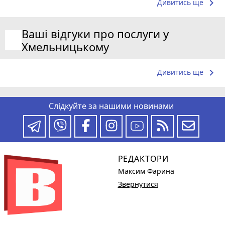
keyboard_arrow_right
Дивитись ще
Ваші відгуки про послуги у
Хмельницькому
keyboard_arrow_right
Дивитись ще
Слідкуйте за нашими новинами
РЕДАКТОРИ
Максим Фарина
Звернутися