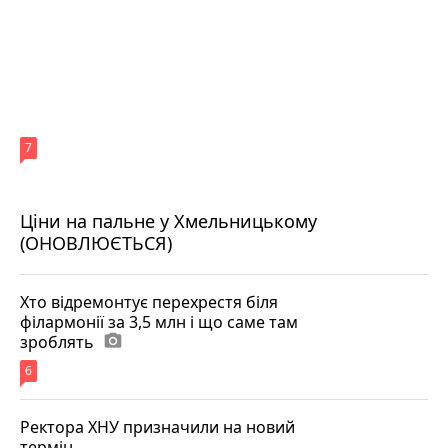
7
Ціни на пальне у Хмельницькому
(ОНОВЛЮЄТЬСЯ)
Хто відремонтує перехрестя біля
філармонії за 3,5 млн і що саме там
зроблять
photo_camera
6
Ректора ХНУ призначили на новий
термін