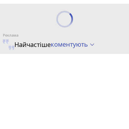
коментують
Найчастіше