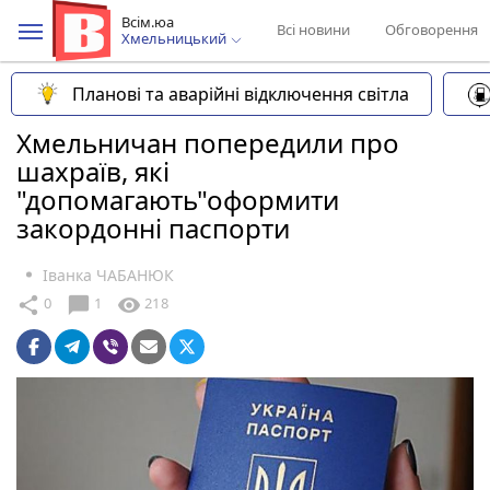
Всім.юа
Всі новини
Обговорення
Хмельницький
Планові та аварійні відключення світла
Хмельничан попередили про
шахраїв, які
"допомагають"оформити
закордонні паспорти
Іванка ЧАБАНЮК
chat_bubble
share
visibility
0
1
218