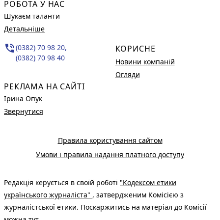
РОБОТА У НАС
Шукаєм таланти
Детальніше
phone_in_talk
(0382) 70 98 20,
КОРИСНЕ
(0382) 70 98 40
Новини компаній
Огляди
РЕКЛАМА НА САЙТІ
Ірина Опук
Звернутися
Правила користування сайтом
Умови і правила надання платного доступу
Редакція керується в своїй роботі
"Кодексом етики
українського журналіста"
, затвердженим Комісією з
журналістської етики. Поскаржитись на матеріал до Комісії
можна
тут