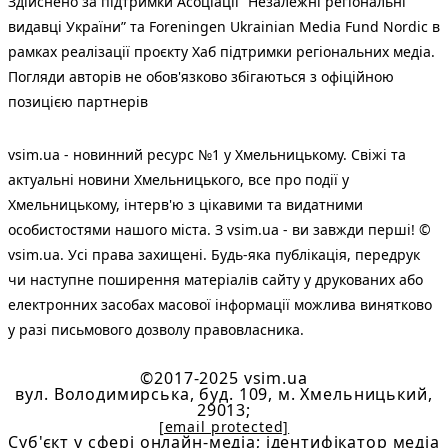
Здійснено за підтримки Асоціації “Незалежні регіональні
видавці України” та Foreningen Ukrainian Media Fund Nordic в
рамках реалізації проєкту Хаб підтримки регіональних медіа.
Погляди авторів не обов'язково збігаються з офіційною
позицією партнерів
vsim.ua - новинний ресурс №1 у Хмельницькому. Свіжі та
актуальні новини Хмельницького, все про події у
Хмельницькому, інтерв'ю з цікавими та видатними
особистостями нашого міста. З vsim.ua - ви завжди перші! ©
vsim.ua. Усі права захищені. Будь-яка публiкацiя, передрук
чи наступне поширення матеріалів сайту у друкованих або
електронних засобах масової інформації можлива винятково
у разі письмового дозволу правовласника.
©2017-2025 vsim.ua
вул. Володимирська, буд. 109, м. Хмельницький,
29013;
[email protected]
Cуб'єкт у сфері онлайн-медіа; ідентифікатор медіа