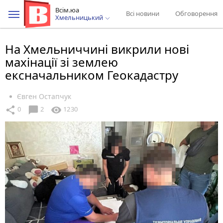
Всім.юа
Всі новини
Обговорення
Хмельницький
На Хмельниччині викрили нові
махінації зі землею
ексначальником Геокадастру
Євген Остапчук
chat_bubble
share
visibility
0
2
1230