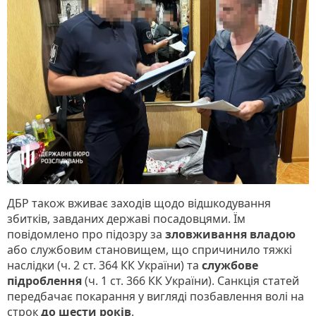
ДБР також вживає заходів щодо відшкодування
збитків, завданих державі посадовцями. Їм
повідомлено про підозру за
зловживання владою
або службовим становищем, що спричинило тяжкі
наслідки (ч. 2 ст. 364 КК України) та
службове
підроблення
(ч. 1 ст. 366 КК України). Санкція статей
передбачає покарання у вигляді позбавлення волі на
строк
до шести років
.