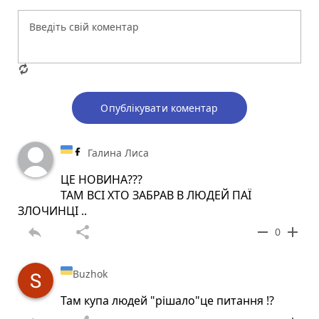
Опублікувати коментар
Галина Лиса
ЦЕ НОВИНА???
ТАМ ВСІ ХТО ЗАБРАВ В ЛЮДЕЙ ПАЇ
ЗЛОЧИНЦІ ..
reply
share
remove
add
0
Buzhok
Там купа людей "рішало"це питання !?