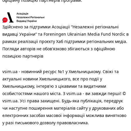
офіційну позицію партнерів програми.
Здійснено за підтримки Асоціації “Незалежні регіональні
видавці України” та Foreningen Ukrainian Media Fund Nordic в
рамках реалізації проєкту Хаб підтримки регіональних медіа.
Погляди авторів не обов'язково збігаються з офіційною
позицією партнерів
vsim.ua - новинний ресурс №1 у Хмельницькому. Свіжі та
актуальні новини Хмельницького, все про події у
Хмельницькому, інтерв'ю з цікавими та видатними
особистостями нашого міста. З vsim.ua - ви завжди перші! ©
vsim.ua. Усі права захищені. Будь-яка публiкацiя, передрук
чи наступне поширення матеріалів сайту у друкованих або
електронних засобах масової інформації можлива винятково
у разі письмового дозволу правовласника.