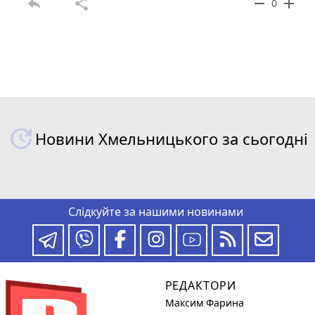
reply
share
remove
add
0
Новини Хмельницького за сьогодні
Слідкуйте за нашими новинами
РЕДАКТОРИ
Максим Фарина