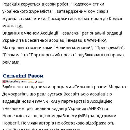
Редакція керується в своїй роботі
"Кодексом етики
українського журналіста"
, затвердженим Комісією з
журналістської етики. Поскаржитись на матеріал до Комісії
можна
тут
Видання є членом
Асоціації Незалежні регіональні видавці
України
та Всесвітньої асоціації видавців
WAN-IFRA
Матеріали з позначками "Новини компаній", "Прес-служба",
"Реклама" та "Партнерський проєкт" опубліковані на правах
реклами.
Здійснено за підтримки програми «Сильніші разом: Медіа та
Демократія», що реалізується Всесвітньою асоціацією
видавців новин (WAN-IFRA) у партнерстві з Асоціацією
«Незалежні регіональні видавці України» (АНРВУ) та
Норвезькою асоціацією медіабізнесу (MBL) за підтримки
Норвегії. Погляди авторів не обов’язково відображають