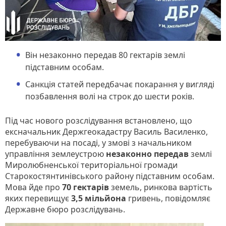
Він незаконно передав 80 гектарів землі
підставним особам.
Санкція статей передбачає покарання у вигляді
позбавлення волі на строк до шести років.
Під час нового розслідування встановлено, що
ексначальник Держгеокадастру Василь Василенко,
перебуваючи на посаді, у змові з начальником
управління землеустрою
незаконно передав
землі
Миролюбненської територіальної громади
Старокостянтинівського району підставним особам.
Мова йде про
70 гектарів
земель, ринкова вартість
яких перевищує
3,5 мільйона
гривень, повідомляє
Державне бюро розслідувань.