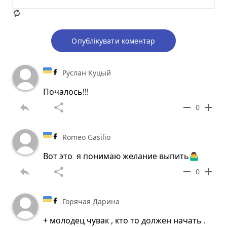
Опублікувати коментар
Руслан Куцый
Почалось!!!
reply
share
remove
add
0
Romeo Gasilio
Вот это я понимаю желание выпить🤷‍♂️
reply
share
remove
add
0
Горячая Дарина
+ молодец чувак , кто то должен начать .