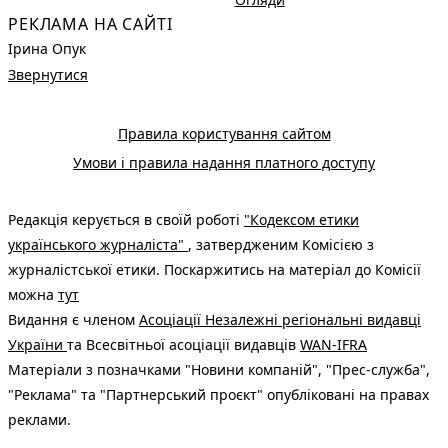
РЕКЛАМА НА САЙТІ
Ірина Опук
Звернутися
Правила користування сайтом
Умови і правила надання платного доступу
Редакція керується в своїй роботі
"Кодексом етики
українського журналіста"
, затвердженим Комісією з
журналістської етики. Поскаржитись на матеріал до Комісії
можна
тут
Видання є членом
Асоціації Незалежні регіональні видавці
України
та Всесвітньої асоціації видавців
WAN-IFRA
Матеріали з позначками "Новини компаній", "Прес-служба",
"Реклама" та "Партнерський проєкт" опубліковані на правах
реклами.