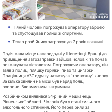
П'яний чоловік погрожував оператору зброєю
та спустошував полиці зі спиртним.
Тепер розбійнику загрожує до 7 років в'язниці.
Подія мала місце напередодні у Шепетівці. Вранці до
приміщення автозаправки зайшов чоловік та почав
розмахувати пістолетом. Погрожуючи оператору, він
взяв з полиці пляшку горілки, пиво та цигарки.
Працівниця АЗС одразу натиснула "тривожну" кнопку.
За кілька хвилин на місці був наряд поліції
охорони. Зловмисника затримали.
Розбійником виявився 54-річний мешканець
Рівненської області. Чоловік був у стані сильного
алкогольного сп’яніння. Його перевірили за