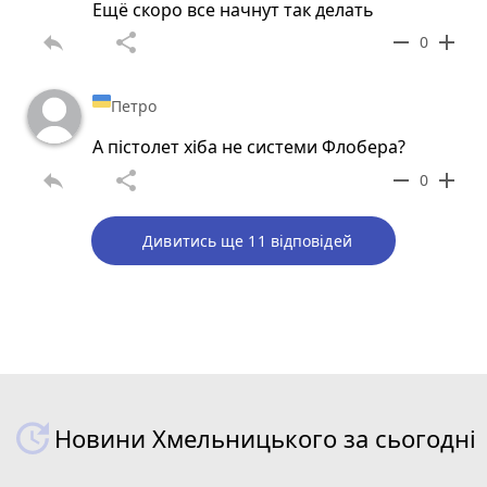
Ещё скоро все начнут так делать
reply
share
remove
add
0
Петро
А пістолет хіба не системи Флобера?
reply
share
remove
add
0
Дивитись ще 11 відповідей
Новини Хмельницького за сьогодні