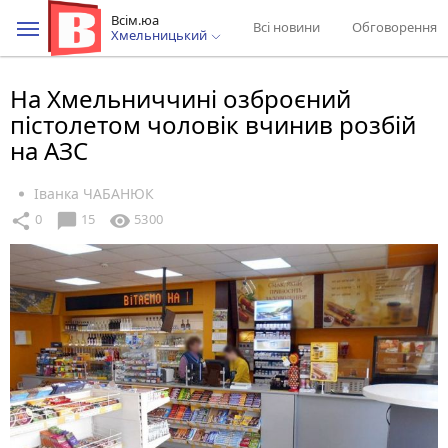
Всім.юа
Всі новини
Обговорення
Хмельницький
На Хмельниччині озброєний
пістолетом чоловік вчинив розбій
на АЗС
Іванка ЧАБАНЮК
chat_bubble
share
visibility
0
15
5300