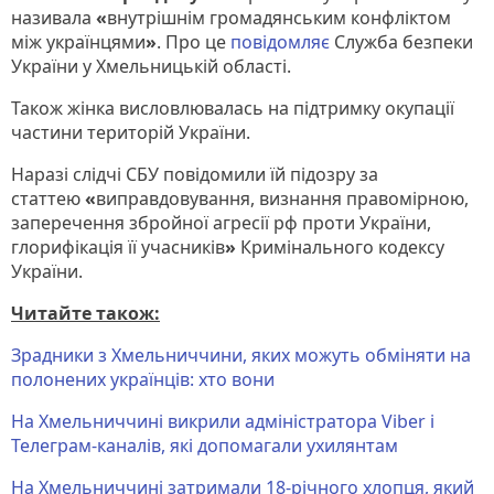
називала
«
внутрішнім громадянським конфліктом
між українцями
»
. Про це
повідомляє
Служба безпеки
України у Хмельницькій області.
Також жінка висловлювалась на підтримку окупації
частини територій України.
Наразі слідчі СБУ повідомили їй підозру за
статтею
«
виправдовування, визнання правомірною,
заперечення збройної агресії рф проти України,
глорифікація її учасників
»
Кримінального кодексу
України.
Читайте також:
Зрадники з Хмельниччини, яких можуть обміняти на
полонених українців: хто вони
На Хмельниччині викрили адміністратора Viber і
Телеграм-каналів, які допомагали ухилянтам
На Хмельниччині затримали 18-річного хлопця, який