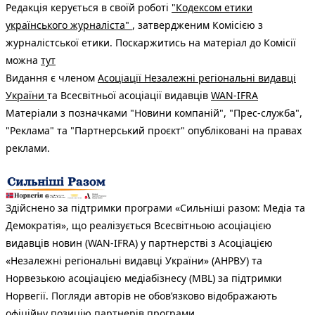
Редакція керується в своїй роботі
"Кодексом етики
українського журналіста"
, затвердженим Комісією з
журналістської етики. Поскаржитись на матеріал до Комісії
можна
тут
Видання є членом
Асоціації Незалежні регіональні видавці
України
та Всесвітньої асоціації видавців
WAN-IFRA
Матеріали з позначками "Новини компаній", "Прес-служба",
"Реклама" та "Партнерський проєкт" опубліковані на правах
реклами.
Здійснено за підтримки програми «Сильніші разом: Медіа та
Демократія», що реалізується Всесвітньою асоціацією
видавців новин (WAN-IFRA) у партнерстві з Асоціацією
«Незалежні регіональні видавці України» (АНРВУ) та
Норвезькою асоціацією медіабізнесу (MBL) за підтримки
Норвегії. Погляди авторів не обов’язково відображають
офіційну позицію партнерів програми.