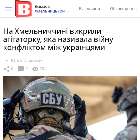
Всім.юа
Всі новини
Обговорення
Хмельницький
На Хмельниччині викрили
агітаторку, яка називала війну
конфліктом між українцями
Юрій Ількович
chat_bubble
share
visibility
0
0
784