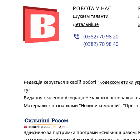
РОБОТА У НАС
Шукаєм таланти
Детальніше
phone_in_talk
(0382) 70 98 20,
(0382) 70 98 40
Редакція керується в своїй роботі
"Кодексом етики ук
тут
Видання є членом
Асоціації Незалежні регіональні 
Матеріали з позначками "Новини компаній", "Прес-сл
Здійснено за підтримки програми «Сильніші разом: М