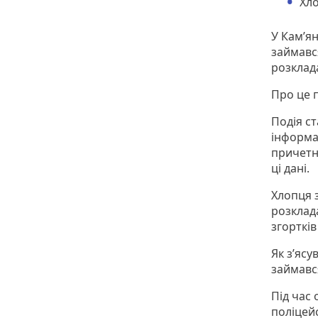
Хло
У Кам’я
займавс
розклад
Про це п
Подія ст
інформа
причетн
ці дані.
Хлопця 
розклада
згорткі
Як з’яс
займавс
Під час
поліцей