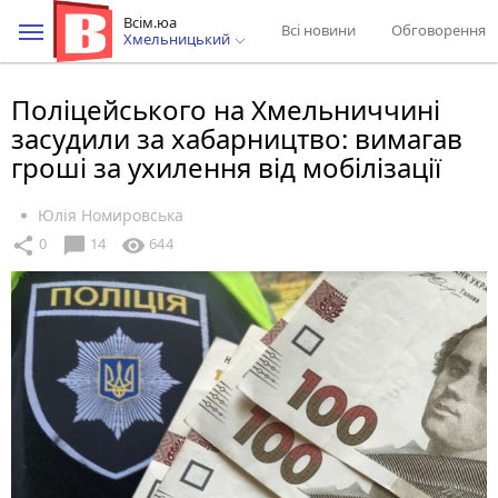
Всім.юа
Всі новини
Обговорення
Хмельницький
Поліцейського на Хмельниччині
засудили за хабарництво: вимагав
гроші за ухилення від мобілізації
Юлія Номировська
chat_bubble
share
visibility
0
14
644