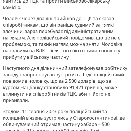
явитись до ТЦК та пройти військово-лікарську
комісію.
Чоловік через два дні прийшов до ТЦК та сказав
співробітникам, що він раніше судимий за тяжкі
злочини, зараз перебуває під адміністративним
наглядом. Але поліцейський повідомив, що це не є
проблемою, та такий нагляд можна зняти. Чоловіка
направили на ВЛК. Після того він отримав повістку
прибути у військову частину.
Наступного дня дільничний зателефонував робітнику
заводу і запропонував зустрітись. Тоді поліцейський
повідомив чоловіку, що за 2 500 доларів, що за
курсом Нацбанку становило 91 421 гривню, може
вплинути на співробітників ТЦК, аби ті його не
призивали.
Згодом, 11 серпня 2023 року поліцейський та
колишній в’язень зустрілись у Старокостянтинові, де
обвинувачений отримав частину хабара – 500
доларів, а 21 серпня– ще 500 доларів. Тоді