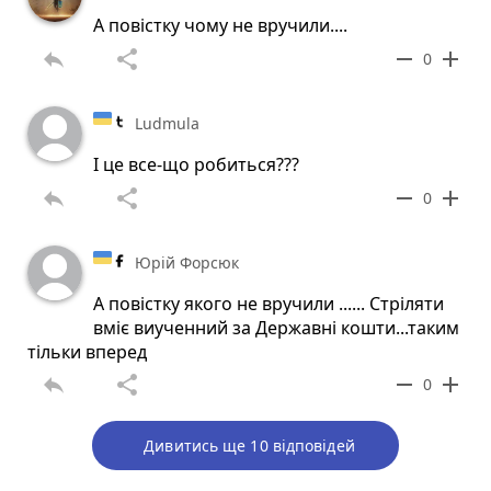
А повістку чому не вручили....
reply
share
remove
add
0
Ludmula
І це все-що робиться???
reply
share
remove
add
0
Юрій Форсюк
А повістку якого не вручили ...... Стріляти
вміє виученний за Державні кошти...таким
тільки вперед
reply
share
remove
add
0
Дивитись ще 10 відповідей