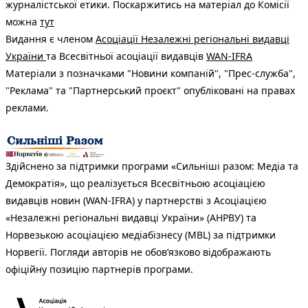
журналістської етики. Поскаржитись на матеріал до Комісії
можна
тут
Видання є членом
Асоціації Незалежні регіональні видавці
України
та Всесвітньої асоціації видавців
WAN-IFRA
Матеріали з позначками "Новини компаній", "Прес-служба",
"Реклама" та "Партнерський проєкт" опубліковані на правах
реклами.
Здійснено за підтримки програми «Сильніші разом: Медіа та
Демократія», що реалізується Всесвітньою асоціацією
видавців новин (WAN-IFRA) у партнерстві з Асоціацією
«Незалежні регіональні видавці України» (АНРВУ) та
Норвезькою асоціацією медіабізнесу (MBL) за підтримки
Норвегії. Погляди авторів не обов’язково відображають
офіційну позицію партнерів програми.