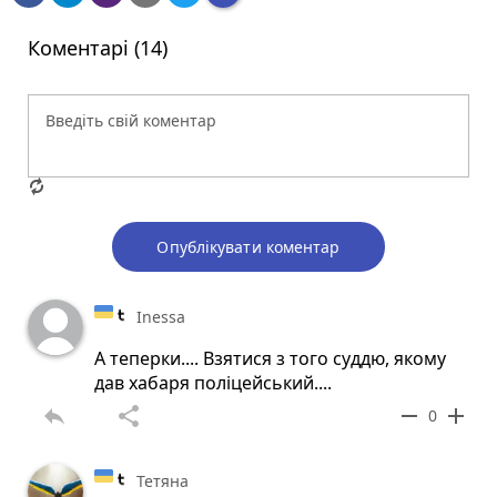
Коментарі (14)
Опублікувати коментар
Inessa
А теперки.... Взятися з того суддю, якому
дав хабаря поліцейський....
reply
share
remove
add
0
Тетяна