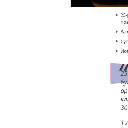
25-
пов
За 
Сут
Йом
25
бу
ор
кл
30
1 