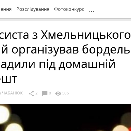
...
рення
Розслідування
Фотоконкурс
систа з Хмельницького
й організував бордель
адили під домашній
ешт
ка ЧАБАНЮК
chat_bubble
share
visibility
2
0
506