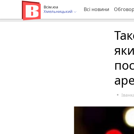
Всім.юа
Всі новини
Обгово
Хмельницький
Так
яки
пос
ар
Іван