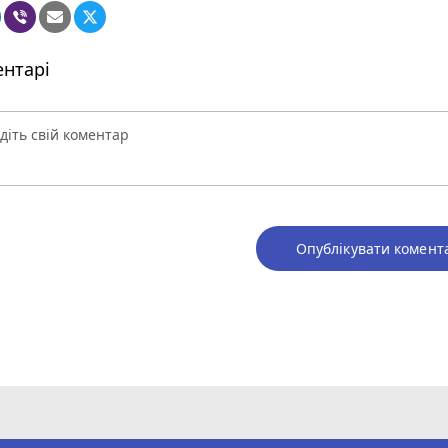
нтарі
Опублікувати комент