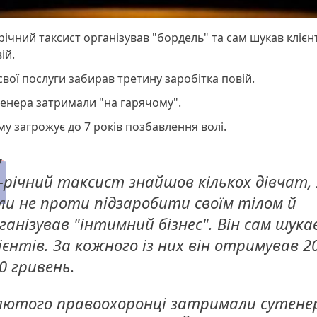
річний таксист організував "бордель" та сам шукав клієнт
ій.
свої послуги забирав третину заробітка повій.
енера затримали "на гарячому".
у загрожує до 7 років позбавлення волі.
-річний таксист знайшов кількох дівчат, 
ли не проти підзаробити своїм тілом й
ганізував "інтимний бізнес". Він сам шука
ієнтів. За кожного із них він отримував 2
0 гривень.
лютого правоохоронці затримали сутене