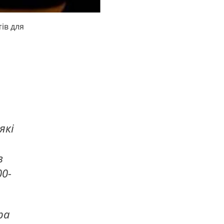
ів для
які
в
00-
ра