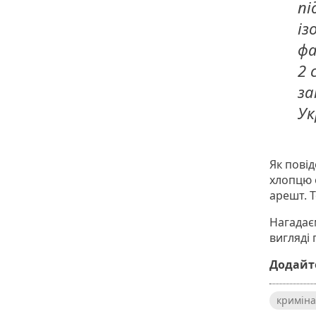
пі
із
фа
2 
за
Ук
Як пові
хлопцю 
арешт. 
Нагадає
вигляді 
Додайте
криміна