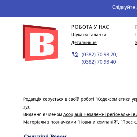
Слідкуйте
РОБОТА У НАС
Шукаєм таланти
Детальніше
phone_in_talk
(0382) 70 98 20,
(0382) 70 98 40
Редакція керується в своїй роботі
"Кодексом етики ук
тут
Видання є членом
Асоціації Незалежні регіональні 
Матеріали з позначками "Новини компаній", "Прес-сл