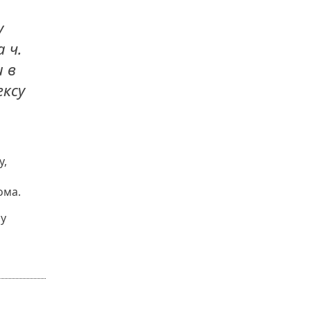
у
 ч.
и в
ексу
у,
ома.
 у