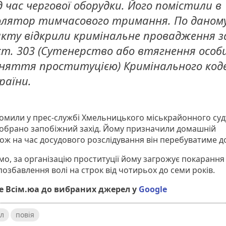
д час чергової оборудки. Його помістили в
олятор тимчасового тримання. По даном
кту відкрили кримінальне провадження за
ст. 303 (Сутенерство або втягнення особ
няття проституцією) Кримінального код
раїни.
домили у прес-службі Хмельницького міськрайонного суд
обрано запобіжний захід. Йому призначили домашній
Тож на час досудового розслідування він перебуватиме д
мо, за організацію проституції йому загрожує покарання
позбавлення волі на строк від чотирьох до семи років.
 Всім.юа до вибраних джерел у
Google
л
повія