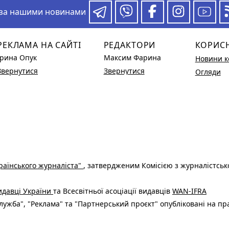
 за нашими новинами
РЕКЛАМА НА САЙТІ
РЕДАКТОРИ
КОРИС
Ірина Опук
Максим Фарина
Новини к
Звернутися
Звернутися
Огляди
раїнського журналіста"
, затвердженим Комісією з журналістськ
видавці України
та Всесвітньої асоціації видавців
WAN-IFRA
ужба", "Реклама" та "Партнерський проєкт" опубліковані на пр