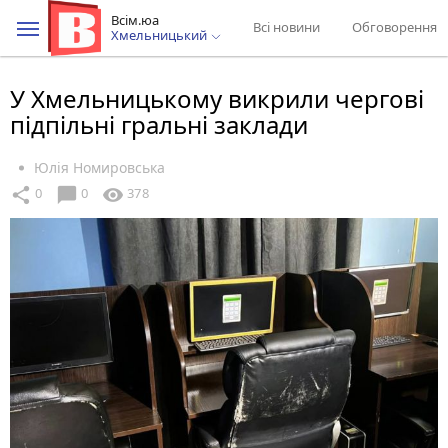
Всім.юа
Всі новини
Обговорення
Хмельницький
У Хмельницькому викрили чергові
підпільні гральні заклади
Юлія Номировська
chat_bubble
share
visibility
0
0
378