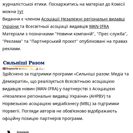
журналістської етики. Поскаржитись на матеріал до Комісії
можна
тут
Видання є членом
Асоціації Незалежні регіональні видавці
України
та Всесвітньої асоціації видавців
WAN-IFRA
Матеріали з позначками "Новини компаній", "Прес-служба",
"Реклама" та "Партнерський проєкт" опубліковані на правах
реклами.
Здійснено за підтримки програми «Сильніші разом: Медіа та
Демократія», що реалізується Всесвітньою асоціацією
видавців новин (WAN-IFRA) у партнерстві з Асоціацією
«Незалежні регіональні видавці України» (АНРВУ) та
Норвезькою асоціацією медіабізнесу (MBL) за підтримки
Норвегії. Погляди авторів не обов’язково відображають
офіційну позицію партнерів програми.