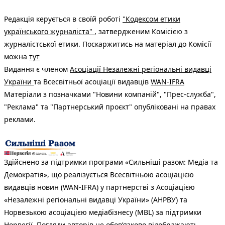
Редакція керується в своїй роботі
"Кодексом етики
українського журналіста"
, затвердженим Комісією з
журналістської етики. Поскаржитись на матеріал до Комісії
можна
тут
Видання є членом
Асоціації Незалежні регіональні видавці
України
та Всесвітньої асоціації видавців
WAN-IFRA
Матеріали з позначками "Новини компаній", "Прес-служба",
"Реклама" та "Партнерський проєкт" опубліковані на правах
реклами.
Здійснено за підтримки програми «Сильніші разом: Медіа та
Демократія», що реалізується Всесвітньою асоціацією
видавців новин (WAN-IFRA) у партнерстві з Асоціацією
«Незалежні регіональні видавці України» (АНРВУ) та
Норвезькою асоціацією медіабізнесу (MBL) за підтримки
Норвегії. Погляди авторів не обов’язково відображають