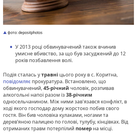
фото: depositphotos
У 2013 році обвинувачений також вчинив
умисне вбивство, за що був засуджений до 12
років позбавлення волі.
Подія сталась у
травні
цього року в с. Коритна,
повідомляє
прокуратура. Встановлено, що
обвинувачений,
45-річний
чоловік, розпивав
алкогольні напої разом із
38-річним
односельчанином. Між ними зав'язався конфлікт, в
ході якого господар дому жорстоко побив свого
гостя. Він бив чоловіка кулаками, ногами та
дерев’яною палицею по голові, тулубу, кінцівках. Від
отриманих травм потерпілий
помер
на місці.