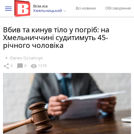
Всім.юа
Всі новини
Обговорення
Хмельницький
Вбив та кинув тіло у погріб: на
Хмельниччині судитимуть 45-
річного чоловіка
Євген Остапчук
chat_bubble
share
visibility
0
0
1376