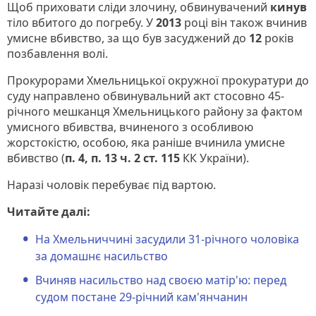
Щоб приховати сліди злочину, обвинувачений
кинув
тіло вбитого до погребу. У
2013
році він також вчинив
умисне вбивство, за що був засуджений до
12
років
позбавлення волі.
Прокурорами Хмельницької окружної прокуратури до
суду направлено обвинувальний акт стосовно 45-
річного мешканця Хмельницького району за фактом
умисного вбивства, вчиненого з особливою
жорстокістю, особою, яка раніше вчинила умисне
вбивство (
п. 4, п. 13 ч. 2 ст. 115
КК України).
Наразі чоловік перебуває під вартою.
Читайте далі:
На Хмельниччині засудили 31-річного чоловіка
за домашнє насильство
Вчиняв насильство над своєю матір'ю: перед
судом постане 29-річний кам'янчанин