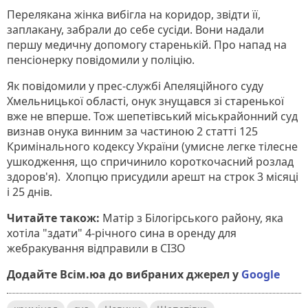
Перелякана жінка вибігла на коридор, звідти її,
заплакану, забрали до себе сусіди. Вони надали
першу медичну допомогу старенькій. Про напад на
пенсіонерку повідомили у поліцію.
Як повідомили у прес-службі Апеляційного суду
Хмельницької області, онук знущався зі старенької
вже не вперше. Тож шепетівський міськрайонний суд
визнав онука винним за частиною 2 статті 125
Кримінального кодексу України (умисне легке тілесне
ушкодження, що спричинило короткочасний розлад
здоров'я). Хлопцю присудили арешт на строк 3 місяці
і 25 днів.
Читайте також:
Матір з Білогірського району, яка
хотіла "здати" 4-річного сина в оренду для
жебракування відправили в СІЗО
Додайте Всім.юа до вибраних джерел у
Google