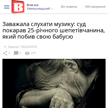
Всім.юа
Всі новини
Обговорення
Хмельницький
Заважала слухати музику: суд
покарав 25-річного шепетівчанина,
який побив свою бабусю
Іванка ЧАБАНЮК
chat_bubble
share
visibility
0
0
205