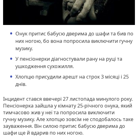
Онук притис бабусю дверима до шафи та бив по
них ногою, бо вона попросила виключити гучну
музику.
У пенсіонерки діагностували рану на руці та
ушкодження сухожилля.
Хлопцю присудили арешт на строк 3 місяці і 25
днів.
Інцидент стався ввечері 27 листопада минулого року.
Пенсіонерка зайшла у кімнату 25-річного онука, який
тимчасово жив у неї та попросила виключити
гучну музику. Але хлопцю зовсім не сподобалось таке
зауваження. Він силою притис бабусю дверима до
шафи ще й вдарив по них ногою.