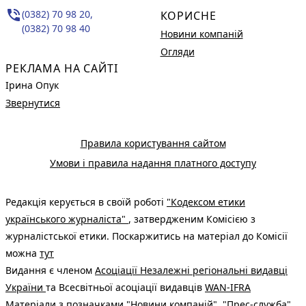
phone_in_talk
(0382) 70 98 20,
КОРИСНЕ
(0382) 70 98 40
Новини компаній
Огляди
РЕКЛАМА НА САЙТІ
Ірина Опук
Звернутися
Правила користування сайтом
Умови і правила надання платного доступу
Редакція керується в своїй роботі
"Кодексом етики
українського журналіста"
, затвердженим Комісією з
журналістської етики. Поскаржитись на матеріал до Комісії
можна
тут
Видання є членом
Асоціації Незалежні регіональні видавці
України
та Всесвітньої асоціації видавців
WAN-IFRA
Матеріали з позначками "Новини компаній", "Прес-служба",