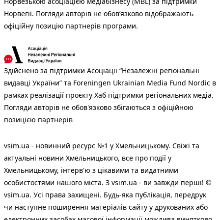
Норвезькою асоціацією медіабізнесу (MBL) за підтримки
Норвегії. Погляди авторів не обов’язково відображають
офіційну позицію партнерів програми.
Здійснено за підтримки Асоціації “Незалежні регіональні
видавці України” та Foreningen Ukrainian Media Fund Nordic в
рамках реалізації проєкту Хаб підтримки регіональних медіа.
Погляди авторів не обов'язково збігаються з офіційною
позицією партнерів
vsim.ua - новинний ресурс №1 у Хмельницькому. Свіжі та
актуальні новини Хмельницького, все про події у
Хмельницькому, інтерв'ю з цікавими та видатними
особистостями нашого міста. З vsim.ua - ви завжди перші! ©
vsim.ua. Усі права захищені. Будь-яка публiкацiя, передрук
чи наступне поширення матеріалів сайту у друкованих або
електронних засобах масової інформації можлива винятково