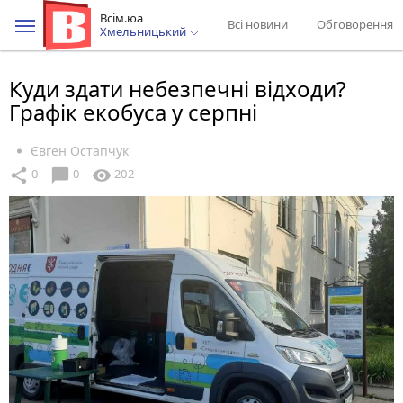
Всім.юа
Всі новини
Обговорення
Хмельницький
Куди здати небезпечні відходи?
Графік екобуса у серпні
Євген Остапчук
chat_bubble
share
visibility
0
0
202