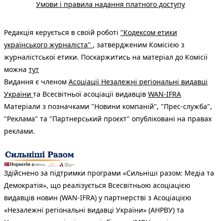
Умови і правила надання платного доступу
Редакція керується в своїй роботі
"Кодексом етики
українського журналіста"
, затвердженим Комісією з
журналістської етики. Поскаржитись на матеріал до Комісії
можна
тут
Видання є членом
Асоціації Незалежні регіональні видавці
України
та Всесвітньої асоціації видавців
WAN-IFRA
Матеріали з позначками "Новини компаній", "Прес-служба",
"Реклама" та "Партнерський проєкт" опубліковані на правах
реклами.
Здійснено за підтримки програми «Сильніші разом: Медіа та
Демократія», що реалізується Всесвітньою асоціацією
видавців новин (WAN-IFRA) у партнерстві з Асоціацією
«Незалежні регіональні видавці України» (АНРВУ) та