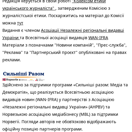
Редакція керується в своїй роботі
"Кодексом етики
українського журналіста"
, затвердженим Комісією з
журналістської етики. Поскаржитись на матеріал до Комісії
можна
тут
Видання є членом
Асоціації Незалежні регіональні видавці
України
та Всесвітньої асоціації видавців
WAN-IFRA
Матеріали з позначками "Новини компаній", "Прес-служба",
"Реклама" та "Партнерський проєкт" опубліковані на правах
реклами.
Здійснено за підтримки програми «Сильніші разом: Медіа та
Демократія», що реалізується Всесвітньою асоціацією
видавців новин (WAN-IFRA) у партнерстві з Асоціацією
«Незалежні регіональні видавці України» (АНРВУ) та
Норвезькою асоціацією медіабізнесу (MBL) за підтримки
Норвегії. Погляди авторів не обов’язково відображають
офіційну позицію партнерів програми.