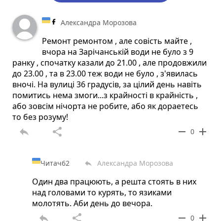
Александра Морозова
Ремонт ремонтом , але совість майте ,
вчора на Зарічанській води не було з 9
ранку , спочатку казали до 21.00 , але продовжили
до 23.00 , та в 23.00 теж води не було , з'явилась
вночі. На вулиці 36 градусів, за цілий день навіть
помитись нема змоги...з крайності в крайність ,
або зовсім нічорта не робите, або як дораетесь
то без розуму!
reply
share
remove
add
0
Читач62
Александра Морозова
reply
Один два працюють, а решта стоять в них
над головами то курять, то язиками
молотять. Аби день до вечора.
reply
share
remove
add
0