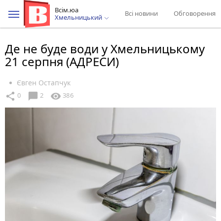
Всім.юа
Всі новини
Обговорення
Хмельницький
Де не буде води у Хмельницькому
21 серпня (АДРЕСИ)
Євген Остапчук
chat_bubble
share
visibility
0
2
386