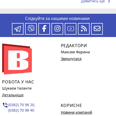
keyboard_arrow_right
Дивитись ще
Слідкуйте за нашими новинами
РЕДАКТОРИ
Максим Фарина
Звернутися
РОБОТА У НАС
Шукаєм таланти
Детальніше
phone_in_talk
(0382) 70 98 20,
КОРИСНЕ
(0382) 70 98 40
Новини компаній