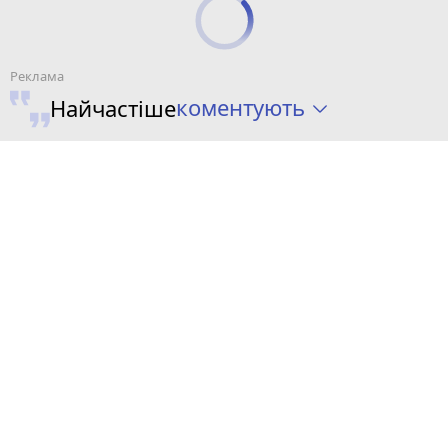
коментують
Найчастіше