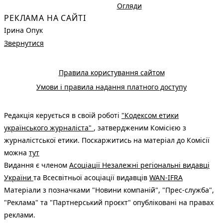
Огляди
РЕКЛАМА НА САЙТІ
Ірина Опук
Звернутися
Правила користування сайтом
Умови і правила надання платного доступу
Редакція керується в своїй роботі
"Кодексом етики
українського журналіста"
, затвердженим Комісією з
журналістської етики. Поскаржитись на матеріал до Комісії
можна
тут
Видання є членом
Асоціації Незалежні регіональні видавці
України
та Всесвітньої асоціації видавців
WAN-IFRA
Матеріали з позначками "Новини компаній", "Прес-служба",
"Реклама" та "Партнерський проєкт" опубліковані на правах
реклами.