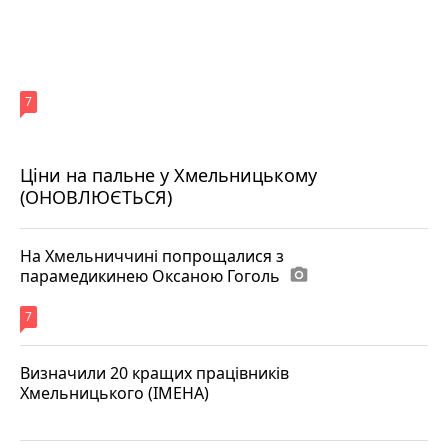
7
Ціни на пальне у Хмельницькому
(ОНОВЛЮЄТЬСЯ)
На Хмельниччині попрощалися з
парамедикинею Оксаною Гоголь
photo_camera
7
Визначили 20 кращих працівників
Хмельницького (ІМЕНА)