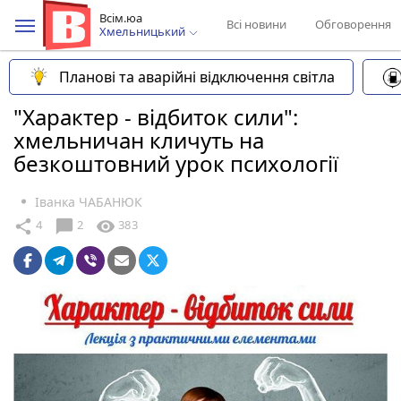
Всім.юа
Всі новини
Обговорення
Хмельницький
Планові та аварійні відключення світла
"Характер - відбиток сили":
хмельничан кличуть на
безкоштовний урок психології
Іванка ЧАБАНЮК
chat_bubble
share
visibility
4
2
383