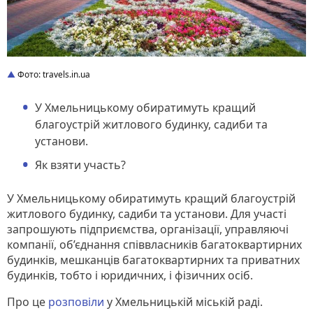
Фото: travels.in.ua
У Хмельницькому обиратимуть кращий
благоустрій житлового будинку, садиби та
установи.
Як взяти участь?
У Хмельницькому обиратимуть кращий благоустрій
житлового будинку, садиби та установи. Для участі
запрошують підприємства, організації, управляючі
компанії, об’єднання співвласників багатоквартирних
будинків, мешканців багатоквартирних та приватних
будинків, тобто і юридичних, і фізичних осіб.
Про це
розповіли
у Хмельницькій міській раді.