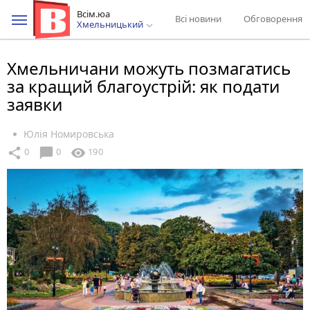
Всім.юа
Всі новини
Обговорення
Хмельницький
Хмельничани можуть позмагатись
за кращий благоустрій: як подати
заявки
Юлія Номировська
chat_bubble
share
visibility
0
0
190