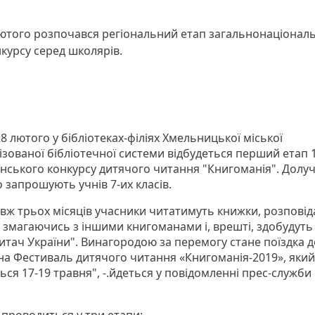
лютого розпочався регіональний етап загальнонаціонал
курсу серед школярів.
28 лютого у бібліотеках-філіях Хмельницької міської
ізованої бібліотечної системи відбудеться перший етап 
їнського конкурсу дитячого читання "Книгоманія". Долу
о запрошують учнів 7-их класів.
вж трьох місяців учасники читатимуть книжки, розпові
, змагаючись з іншими книгоманами і, врешті, здобудуть
итач України". Винагородою за перемогу стане поїздка д
на Фестиваль дитячого читання «Книгоманія-2019», який
ься 17-19 травня", -.йдеться у повідомленні прес-служби 