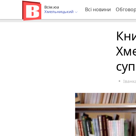
Всім.юа
Всі новини
Обгово
Хмельницький
Кни
Хм
су
Іван