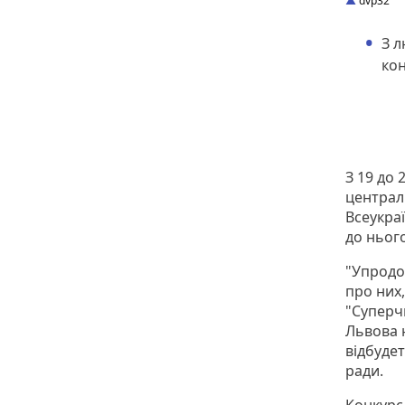
dvp32
З 
кон
З 19 до 
централ
Всеукра
до ньог
"Упродо
про них
"Суперч
Львова 
відбудет
ради.