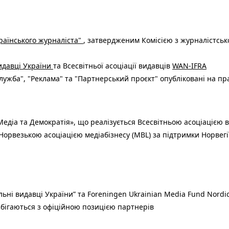
раїнського журналіста"
, затвердженим Комісією з журналістськ
видавці України
та Всесвітньої асоціації видавців
WAN-IFRA
ужба", "Реклама" та "Партнерський проєкт" опубліковані на пр
едіа та Демократія», що реалізується Всесвітньою асоціацією в
Норвезькою асоціацією медіабізнесу (MBL) за підтримки Норвегі
льні видавці України” та Foreningen Ukrainian Media Fund Nordic
 збігаються з офіційною позицією партнерів