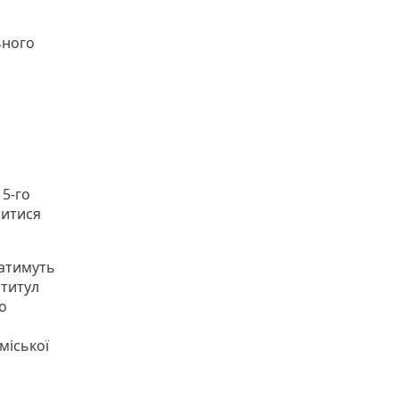
ьного
15-го
читися
датимуть
 титул
о
міської