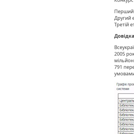
Конкурс
Перший 
Другий е
Третій е
Довідка
Всеукра
2005 рок
мільйон
791 пер
умовами