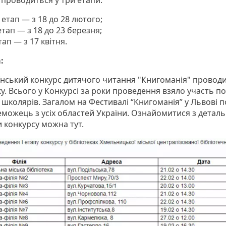
 проводиться у три етапи:
етап — з 18 до 28 лютого;
тап — з 18 до 23 березня;
тап — з 17 квітня.
:
їнський конкурс дитячого читання "Книгоманія" проводи
у. Всього у Конкурсі за роки проведення взяло участь п
 школярів. Загалом на Фестивалі “Книгоманія” у Львові 
еможець з усіх областей України. Ознайомитися з детал
 конкурсу можна тут.