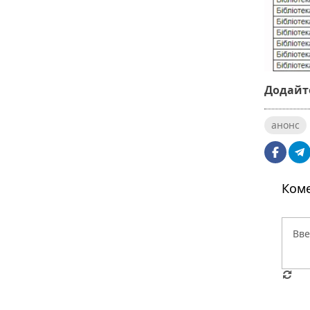
Додайте
анонс
Коме