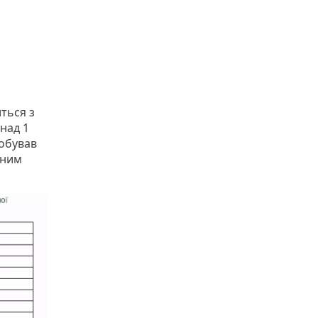
ться з
онад 1
побував
ьним