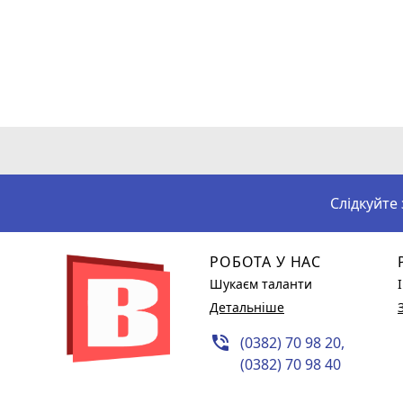
Слідкуйте
РОБОТА У НАС
Шукаєм таланти
Детальніше
phone_in_talk
(0382) 70 98 20,
(0382) 70 98 40