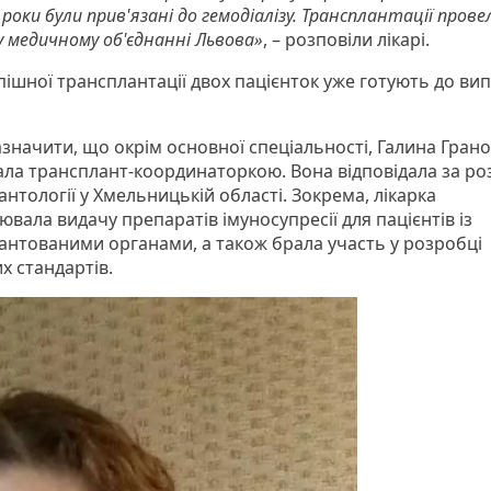
роки були прив'язані до гемодіалізу. Трансплантації прове
 медичному об'єднанні Львова»
, – розповіли лікарі.
пішної трансплантації двох пацієнток уже готують до вип
азначити, що окрім основної спеціальності, Галина Гран
ла трансплант-координаторкою. Вона відповідала за ро
нтології у Хмельницькій області. Зокрема, лікарка
вала видачу препаратів імуносупресії для пацієнтів із
антованими органами, а також брала участь у розробці
х стандартів.