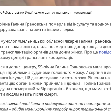
фейсбук-сторінки Українського центру трансплант-координації
річна Галина Грановська померла від інсульту та водноч
дарувала шанс на життя іншим людям.
імунолог Хмельницької обласної лікарні Галина Грановсь
сно пішла з життя, стала посмертною доноркою для дво
а трансплантацію органів дала дочка жінки. Про це
повід
ькому центрі трансплант-координації.
ся в дописі центру, 55-річна Галина Грановська мала вр
ця і проблеми з судинами головного мозку. 7 серпня в лі
ався інсульт, і їй діагностували смерть мозку. Рішення на
нтацію органів жінки прийняла її донька, Поліна Гранов
ду на посмертний забір органів – бо знала, що мама хоті
ти людям навіть після смерті.
своєї смерті пані Галина подарувала шанс на повноцінне
кам – обидві мали хронічну хворобу нирок термінальної ст