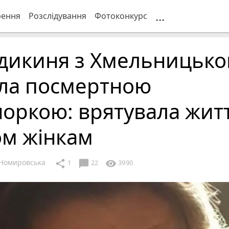
...
рення
Розслідування
Фотоконкурс
дикиня з Хмельницько
ала посмертною
оркою: врятувала жит
ом жінкам
Номировська
chat_bubble
share
visibility
1
22
3990