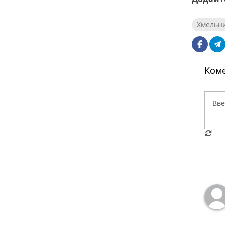
Хмельн
Коме