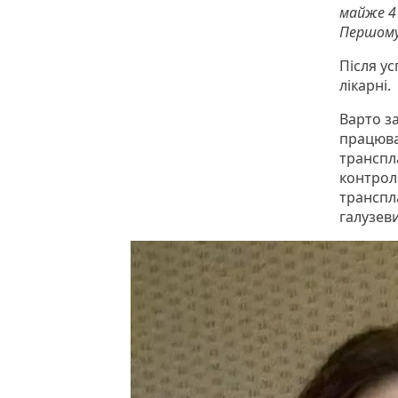
майже 4 
Першому
Після ус
лікарні.
Варто з
працюва
транспла
контролю
транспл
галузеви