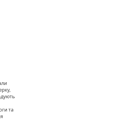
али
ерку,
адують
оги та
ня