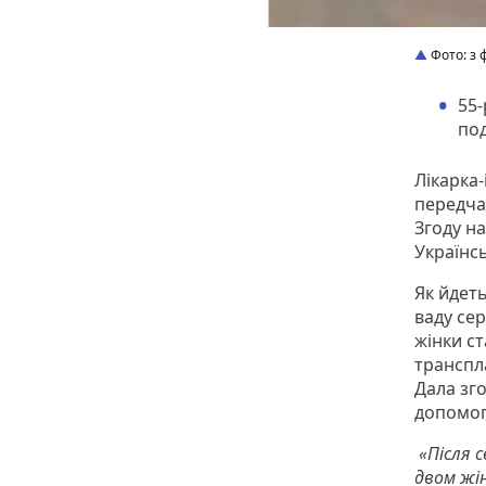
Фото: з 
55-
по
Лікарка-
передча
Згоду н
Українс
Як йдеть
ваду сер
жінки ст
транспла
Дала зго
допомог
«Після 
двом жін