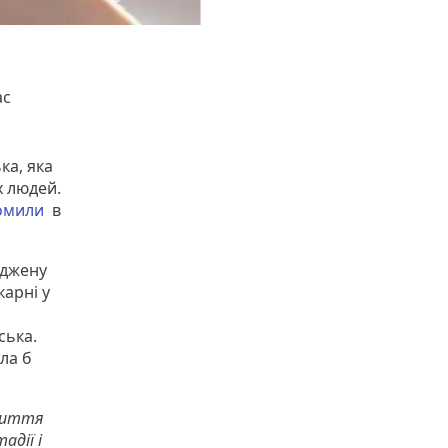
ас
ка, яка
х людей.
омили
в
оджену
карні у
ська.
ла б
 життя
адії і