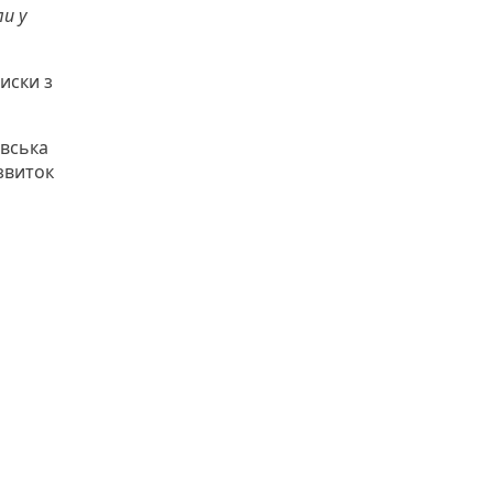
ли у
иски з
овська
звиток