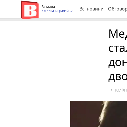
Всім.юа
Всі новини
Обгово
Хмельницький
Ме
ст
дон
дв
Юлія 