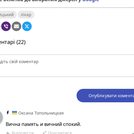
ицький
лікар
нтарі (22)
Опублікувати комент
Оксана Топольницкая
Вична память и вичний спокий.
Відповісти
Поділитися
reply
share
rem