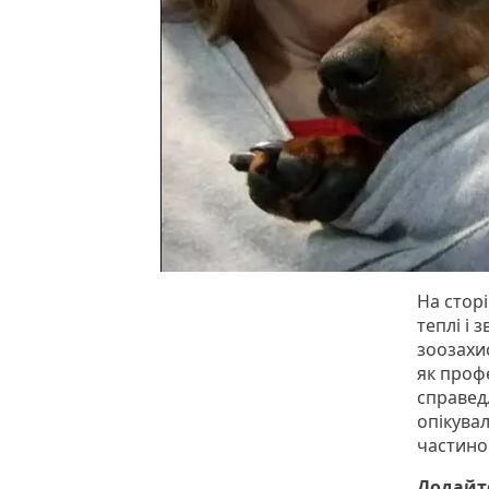
На стор
теплі і 
зоозахи
як профе
справед
опікува
частино
Додайте