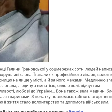
інці Галини Грановської у соцмережах сотні людей напис
зворушливі слова. Її знали як професійного лікаря, волонт
сницю не лише у місті, а й за його межами. Медикиню зг
сіонала, людину з емпатією, силою волі, відчуттям
ливості, любові до України… Вона також вела медичні бл
лася тваринами. З початку повномасштабного вторгнен
ю її життя стало волонтерство та допомога військовим.
 Всім.юа до вибраних джерел у
Google