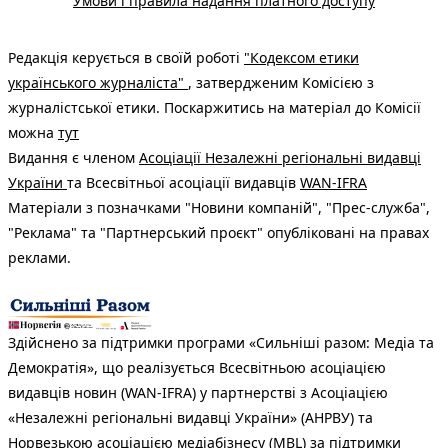
Умови і правила надання платного доступу
Редакція керується в своїй роботі
"Кодексом етики
українського журналіста"
, затвердженим Комісією з
журналістської етики. Поскаржитись на матеріал до Комісії
можна
тут
Видання є членом
Асоціації Незалежні регіональні видавці
України
та Всесвітньої асоціації видавців
WAN-IFRA
Матеріали з позначками "Новини компаній", "Прес-служба",
"Реклама" та "Партнерський проєкт" опубліковані на правах
реклами.
Здійснено за підтримки програми «Сильніші разом: Медіа та
Демократія», що реалізується Всесвітньою асоціацією
видавців новин (WAN-IFRA) у партнерстві з Асоціацією
«Незалежні регіональні видавці України» (АНРВУ) та
Норвезькою асоціацією медіабізнесу (MBL) за підтримки