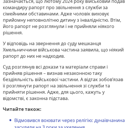
Зазначається, що лютому 2024 року військовий подав
командиру рапорт про звільнення з служби за
сімейними обставинами. Адже чоловік виховує
прийомну неповнолітню дитину з інвалідністю. Втім,
його рапорт не розглянули і не прийняли ніякого
рішення.
У відповідь на звернення до суду мешканця
Хмельниччини військова частина заявила, що ніякий
рапорт до них не надходив.
Суд розглянув всі докази та матеріали справи і
прийняв рішення – визнав незаконною таку
бездіяльність військової частини. А відтак зобов’язав
її розглянути рапорт на звільнення зі служби та
прийняти рішення. Адже, для цього, кажуть у
відомстві, є законна підстава.
Читайте також:
Відмовився воювати через релігію: дунаївчанина
засудили на 3 роки за ухилення