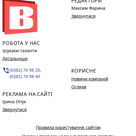
РЕДАКТОРИ
Максим Фарина
Звернутися
РОБОТА У НАС
Шукаєм таланти
Детальніше
phone_in_talk
(0382) 70 98 20,
КОРИСНЕ
(0382) 70 98 40
Новини компаній
Огляди
РЕКЛАМА НА САЙТІ
Ірина Опук
Звернутися
Правила користування сайтом