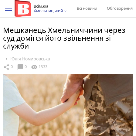
Всім.юа
Всі новини
Обговорення
Хмельницький
Мешканець Хмельниччини через
суд домігся його звільнення зі
служби
Юлія Номировська
chat_bubble
share
visibility
0
0
1333