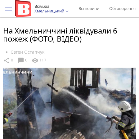
Всім.юа
Всі новини
Обговорення
Хмельницький
На Хмельниччині ліквідували 6
пожеж (ФОТО, ВІДЕО)
Євген Остапчук
chat_bubble
share
visibility
0
0
117