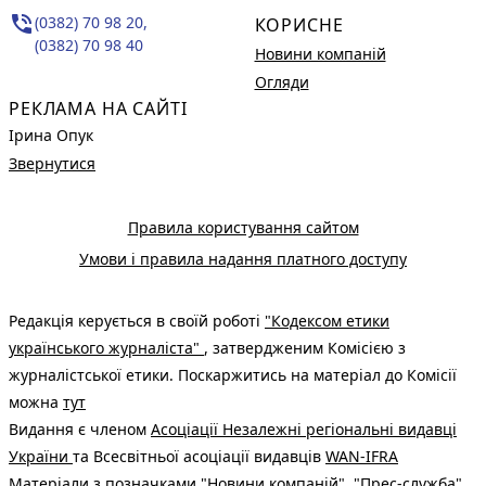
phone_in_talk
(0382) 70 98 20,
КОРИСНЕ
(0382) 70 98 40
Новини компаній
Огляди
РЕКЛАМА НА САЙТІ
Ірина Опук
Звернутися
Правила користування сайтом
Умови і правила надання платного доступу
Редакція керується в своїй роботі
"Кодексом етики
українського журналіста"
, затвердженим Комісією з
журналістської етики. Поскаржитись на матеріал до Комісії
можна
тут
Видання є членом
Асоціації Незалежні регіональні видавці
України
та Всесвітньої асоціації видавців
WAN-IFRA
Матеріали з позначками "Новини компаній", "Прес-служба",