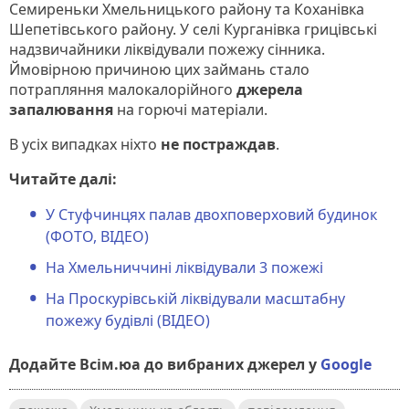
Семиреньки Хмельницького району та Коханівка
Шепетівського району. У селі Курганівка грицівські
надзвичайники ліквідували пожежу сінника.
Ймовірною причиною цих займань стало
потрапляння малокалорійного
джерела
запалювання
на горючі матеріали.
В усіх випадках ніхто
не
постраждав
.
Читайте далі:
У Стуфчинцях палав двохповерховий будинок
(ФОТО, ВІДЕО)
На Хмельниччині ліквідували 3 пожежі
На Проскурівській ліквідували масштабну
пожежу будівлі (ВІДЕО)
Додайте Всім.юа до вибраних джерел у
Google