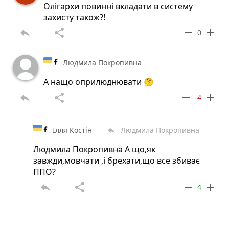
Олігархи повинні вкладати в систему
захисту також?!
reply
share
remove
add
0
Людмила Покропивна
А нащо оприлюднювати 🤔
reply
share
remove
add
-4
Ілля Костін
Людмила Покропивна
reply
Людмила Покропивна А що,як
завжди,мовчати ,і брехати,що все збиває
ППО?
reply
share
remove
add
4