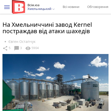
Всім.юа
Всі новини
Обговорення
Хмельницький
На Хмельниччині завод Kernel
постраждав від атаки шахедів
Євген Остапчук
chat_bubble
share
visibility
5
3
5904