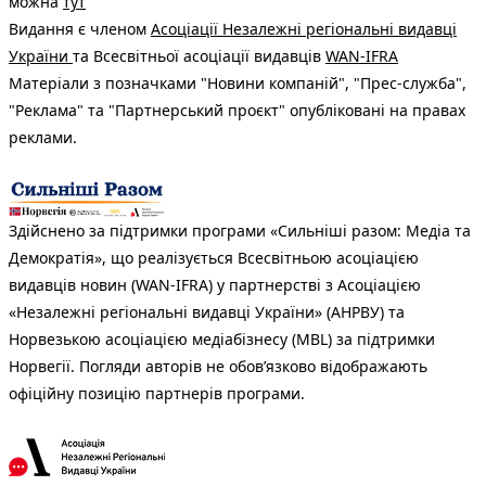
можна
тут
Видання є членом
Асоціації Незалежні регіональні видавці
України
та Всесвітньої асоціації видавців
WAN-IFRA
Матеріали з позначками "Новини компаній", "Прес-служба",
"Реклама" та "Партнерський проєкт" опубліковані на правах
реклами.
Здійснено за підтримки програми «Сильніші разом: Медіа та
Демократія», що реалізується Всесвітньою асоціацією
видавців новин (WAN-IFRA) у партнерстві з Асоціацією
«Незалежні регіональні видавці України» (АНРВУ) та
Норвезькою асоціацією медіабізнесу (MBL) за підтримки
Норвегії. Погляди авторів не обов’язково відображають
офіційну позицію партнерів програми.