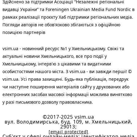
Здійснено за підтримки Асоціації “Незалежні регіональні
видавці України” та Foreningen Ukrainian Media Fund Nordic в
рамках реалізації проєкту Хаб підтримки регіональних медіа.
Погляди авторів не обов'язково збігаються з офіційною
позицією партнерів
vsim.ua - новинний ресурс №1 у Хмельницькому. Свіжі та
актуальні новини Хмельницького, все про події у
Хмельницькому, інтерв'ю з цікавими та видатними
особистостями нашого міста. З vsim.ua - ви завжди перші! ©
vsim.ua. Усі права захищені. Будь-яка публiкацiя, передрук
чи наступне поширення матеріалів сайту у друкованих або
електронних засобах масової інформації можлива винятково
у разі письмового дозволу правовласника.
©2017-2025 vsim.ua
вул. Володимирська, буд. 109, м. Хмельницький,
29013;
[email protected]
Cуб'єкт у сфері онлайн-медіа; ідентифікатор медіа