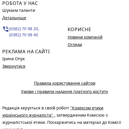
РОБОТА У НАС
Шукаєм таланти
Детальніше
phone_in_talk
(0382) 70 98 20,
КОРИСНЕ
(0382) 70 98 40
Новини компаній
Огляди
РЕКЛАМА НА САЙТІ
Ірина Опук
Звернутися
Правила користування сайтом
Умови і правила надання платного доступу
Редакція керується в своїй роботі
"Кодексом етики
українського журналіста"
, затвердженим Комісією з
журналістської етики. Поскаржитись на матеріал до Комісії