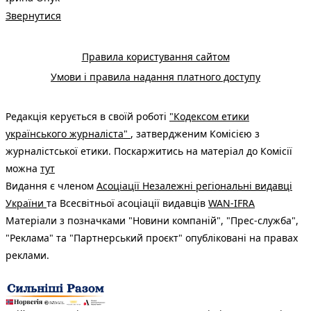
Звернутися
Правила користування сайтом
Умови і правила надання платного доступу
Редакція керується в своїй роботі
"Кодексом етики
українського журналіста"
, затвердженим Комісією з
журналістської етики. Поскаржитись на матеріал до Комісії
можна
тут
Видання є членом
Асоціації Незалежні регіональні видавці
України
та Всесвітньої асоціації видавців
WAN-IFRA
Матеріали з позначками "Новини компаній", "Прес-служба",
"Реклама" та "Партнерський проєкт" опубліковані на правах
реклами.