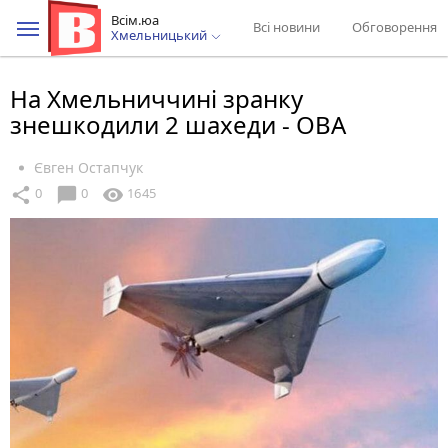
Всім.юа
Всі новини
Обговорення
Хмельницький
На Хмельниччині зранку
знешкодили 2 шахеди - ОВА
Євген Остапчук
chat_bubble
share
visibility
0
0
1645