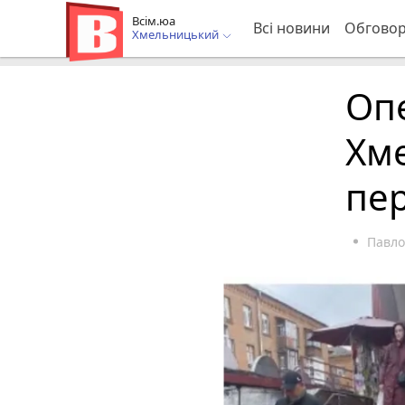
Всім.юа
Всі новини
Обгово
Хмельницький
Опе
Хм
пе
Павло