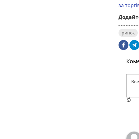
за торг
Додайте
ринок
Коме