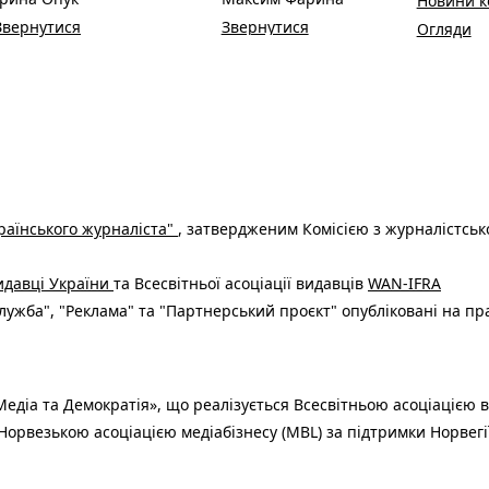
Новини к
Звернутися
Звернутися
Огляди
раїнського журналіста"
, затвердженим Комісією з журналістськ
видавці України
та Всесвітньої асоціації видавців
WAN-IFRA
ужба", "Реклама" та "Партнерський проєкт" опубліковані на пр
едіа та Демократія», що реалізується Всесвітньою асоціацією в
Норвезькою асоціацією медіабізнесу (MBL) за підтримки Норвегі