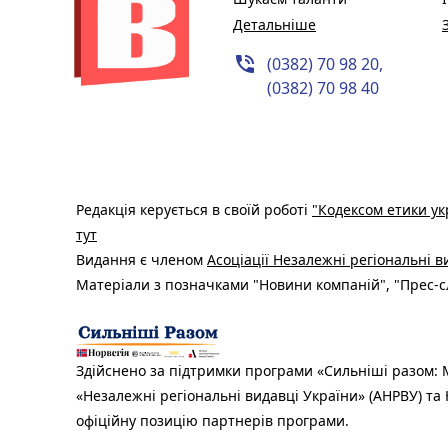
Детальніше
phone_in_talk
(0382) 70 98 20,
(0382) 70 98 40
Редакція керується в своїй роботі
"Кодексом етики ук
тут
Видання є членом
Асоціації Незалежні регіональні 
Матеріали з позначками "Новини компаній", "Прес-сл
Здійснено за підтримки програми «Сильніші разом: М
«Незалежні регіональні видавці України» (АНРВУ) та 
офіційну позицію партнерів програми.