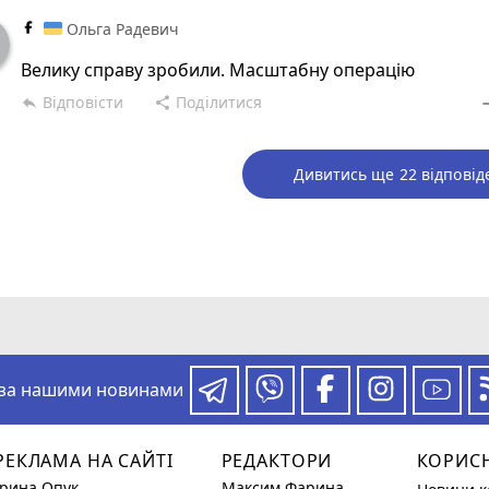
Ольга Радевич
Велику справу зробили. Масштабну операцію
Відповісти
Поділитися
reply
share
rem
Дивитись ще 22 відповід
 за нашими новинами
РЕКЛАМА НА САЙТІ
РЕДАКТОРИ
КОРИС
Ірина Опук
Максим Фарина