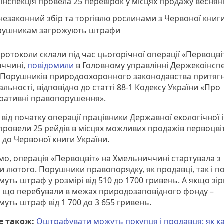
інспекція провела 25 перевірок у місцях продажу весняни
незаконний збір та торгівлю рослинами з Червоної книг
рушникам загрожують штрафи
ротоколи склали під час цьогорічної операції «Первоцві
ччині,
повідомили
в Головному управлінні Держекоінспе
. Порушників природоохоронного законодавства притяг
альності, відповідно до статті 88-1 Кодексу України «Про
тративні правопорушення».
від початку операції працівники Державної екологічної і
провели 25 рейдів в місцях можливих продажів первоцвіті
 до Червоної книги України.
мо, операція «Первоцвіт» на Хмельниччині стартувала з
и лютого. Порушники правопорядку, як продавці, так і п
уть штраф у розмірі від 510 до 1700 гривень. А якщо зі
 що перебували в межах природозаповідного фонду –
уть штраф від 1 700 до 3 655 гривень.
е також:
Оштрафувати можуть покупця і продавця: як к