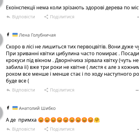
Екоінспекції нема коли зрізають здорові дерева по міс
Відповісти
Поділитися
reply
share
rem
Лена Голубничая
Скоро в лісі не лишиться тих первоцвітів. Вони дуже чу
При зриванні квітки цибулина часто помирає . Посад
крокуси під вікном . Дворнічиха зірвала квітку (чуть не
забила її) вже три роки не квітне ( листя є але з кожни
роком все менше і менше стає і по ходу наступного р
буде все (
Відповісти
Поділитися
reply
share
remov
Анатолий Шибко
А де примха 😡😡😡😡😡😡😡😡😡🤗
Відповісти
Поділитися
reply
share
rem