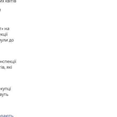
х квітів
и
т» на
кції
нули до
нспекції
в, які
окупці
рвуть
арають