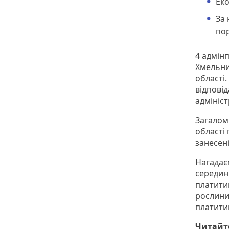
Еко
За 
по
4 адмінп
Хмельни
області
відповід
адмініс
Загалом 
області 
занесені
Нагадає
середин
платитим
рослини
платитим
Читайт