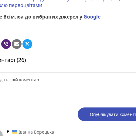
івлю первоцвітами
 Всім.юа до вибраних джерел у
Google
нтарі (26)
Опублікувати комент
Іванна Борецька