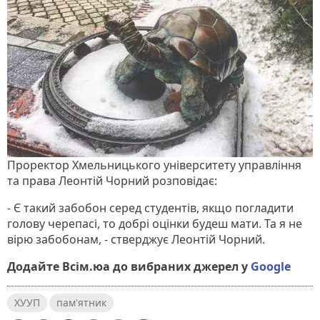
Проректор Хмельницького університету управління
та права Леонтій Чорний розповідає:
- Є такий забобон серед студентів, якщо погладити
голову черепасі, то добрі оцінки будеш мати. Та я не
вірю забобонам, - стверджує Леонтій Чорний.
Додайте Всім.юа до вибраних джерел у
Google
ХУУП
пам'ятник