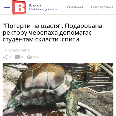
Всім.юа
Всі новини
Обговорення
Хмельницький
“Потерти на щастя”. Подарована
ректору черепаха допомагає
студентам скласти іспити
Ольга Янча
chat_bubble
share
visibility
2
0
566