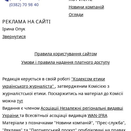
(0382) 70 98 40
Новини компаній
Огляди
РЕКЛАМА НА САЙТІ
Ірина Опук
Звернутися
Правила користування сайтом
Умови і правила надання платного доступу
Редакція керується в своїй роботі
"Кодексом етики
українського журналіста"
, затвердженим Комісією з
журналістської етики. Поскаржитись на матеріал до Комісії
можна
тут
Видання є членом
Асоціації Незалежні регіональні видавці
України
та Всесвітньої асоціації видавців
WAN-IFRA
Матеріали з позначками "Новини компаній", "Прес-служба",
"Реклама" та "Партнерський проєкт" опубліковані на правах