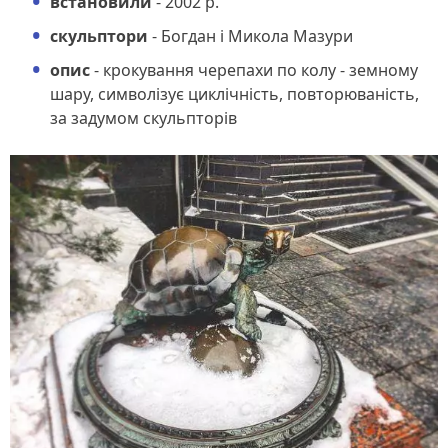
встановили
- 2002 р.
скульптори
- Богдан і Микола Мазури
опис
- крокування черепахи по колу - земному
шару, символізує циклічність, повторюваність,
за задумом скульпторів