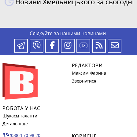
Новини Хмельницького за сьогодні
Слідкуйте за нашими новинами
РЕДАКТОРИ
Максим Фарина
Звернутися
РОБОТА У НАС
Шукаєм таланти
Детальніше
phone_in_talk
(0382) 70 98 20,
КОРИСНЕ