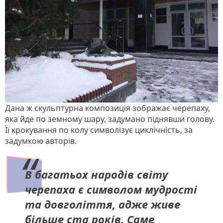
Дана ж скульптурна композиція зображає черепаху,
яка йде по земному шару, задумано піднявши голову.
Її крокування по колу символізує циклічність, за
задумкою авторів.
В багатьох народів світу
черепаха є символом мудрості
та довголіття, адже живе
більше ста років. Саме