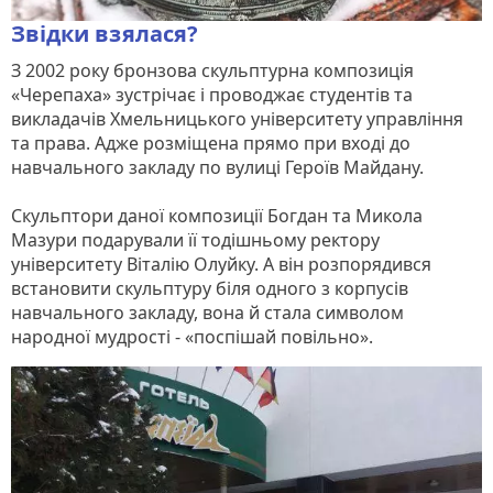
Звідки взялася?
З 2002 року бронзова скульптурна композиція
«Черепаха» зустрічає і проводжає студентів та
викладачів Хмельницького університету управління
та права. Адже розміщена прямо при вході до
навчального закладу по вулиці Героїв Майдану.
Скульптори даної композиції Богдан та Микола
Мазури подарували її тодішньому ректору
університету Віталію Олуйку. А він розпорядився
встановити скульптуру біля одного з корпусів
навчального закладу, вона й стала символом
народної мудрості - «поспішай повільно».