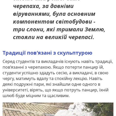
черепаха, за давніми
віруваннями, була основним
компонентом світобудови -
три слони, які тримали Землю,
стояли на великій черепасі.
Традиції пов‘язані з скульптурою
Серед студентів та викладачів існують навіть традиції,
пов‘язанні з черепахою. Якщо потерти панцир їй,
студенти успішно здадуть сесію, а викладачі, в свою
чергу, матимуть вдалу та спокійну лекцію. Навіть
деякі подружні пари, які знайшли одне одного в
університеті, вірять, що якщо потруть панцир, їхній
шлюб буде міцним та щасливим.