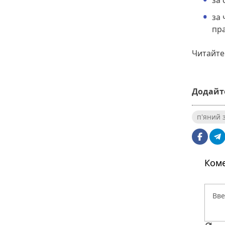
за 
за 
пра
Читайте
Додайте
п'яний 
Коме