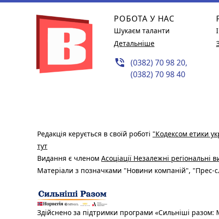
РОБОТА У НАС
Шукаєм таланти
Детальніше
phone_in_talk
(0382) 70 98 20,
(0382) 70 98 40
Редакція керується в своїй роботі
"Кодексом етики ук
тут
Видання є членом
Асоціації Незалежні регіональні 
Матеріали з позначками "Новини компаній", "Прес-сл
Здійснено за підтримки програми «Сильніші разом: М