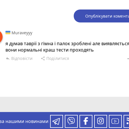
Опублікувати комент
Muraveyyy
я думав таврії з гімна і палок зроблені але виявляєтьс
вони нормальні краш тести проходять
Відповісти
Поділитися
reply
share
rem
 за нашими новинами