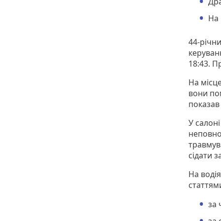
Дра
На 
44-річн
керуван
18:43. П
На місце
вони по
показав 
У салон
неповнол
травмув
сідати з
На воді
статтям
за 