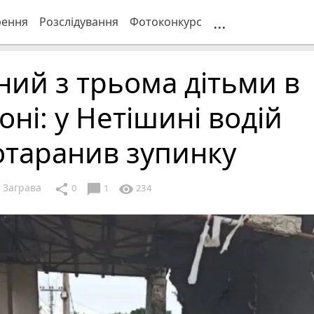
...
рення
Розслідування
Фотоконкурс
ний з трьома дітьми в
оні: у Нетішині водій
отаранив зупинку
 Заграва
chat_bubble
share
visibility
0
1
234