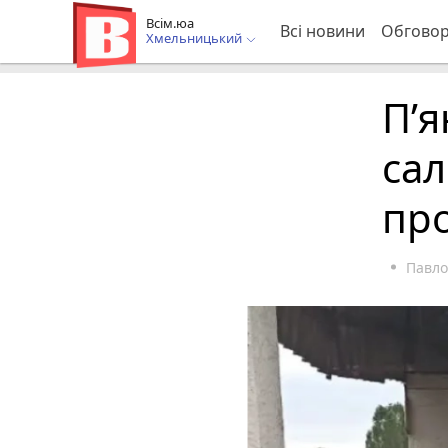
Всім.юа
Всі новини
Обгово
Хмельницький
П’я
сал
пр
Павло