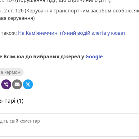
ст. 124 (Порушення ПДР, що спричинило ДТП);
ч. 2 ст. 126 (Керування транспортним засобом особою, я
ва керування)
 також:
На Камʼянеччині п’яний водій злетів у кювет
 Всім.юа до вибраних джерел у
Google
за кермом
нтарі (1)