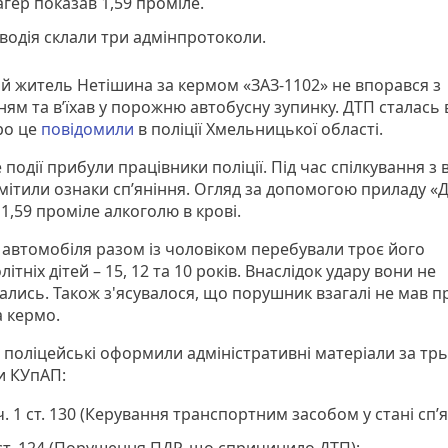
гер показав 1,59 проміле.
водія склали три адмінпротоколи.
ий житель Нетішина за кермом «ЗАЗ-1102» не впорався з
ням та в’їхав у порожню автобусну зупинку. ДТП сталась 
ро це
повідомили
в поліції Хмельницької області.
 події прибули працівники поліції. Під час спілкування з 
мітили ознаки сп’яніння. Огляд за допомогою приладу «
1,59 проміле алкоголю в крові.
і автомобіля разом із чоловіком перебували троє його
ітніх дітей – 15, 12 та 10 років. Внаслідок удару вони не
ались. Також з'ясувалося, що порушник взагалі не мав п
а кермо.
я поліцейські оформили адміністративні матеріали за тр
и КУпАП:
ч. 1 ст. 130 (Керування транспортним засобом у стані сп’я