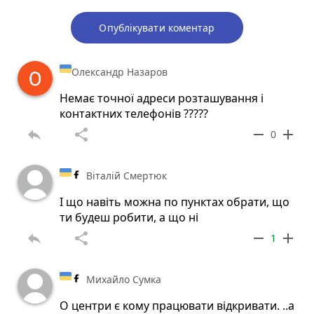
Опублікувати коментар
Олександр Назаров
Немає точної адреси розташування і
контактних телефонів ?????
reply
share
remove
add
0
Віталій Смертюк
І що навіть можна по пунктах обрати, що
ти будеш робити, а що ні
reply
share
remove
add
1
Михайло Сумка
О центри є кому працювати відкривати. ..а