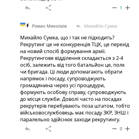
reply
share
remove
add
1
Роман Миколаїв
Михайло Сумка
reply
Михайло Сумка, що і так не підходить?
Рекрутинг це не конкуренція ТЦК, це перехід
на новий спосіб формування армії.
Рекрутингове відділення складається з 2-4
осіб, залежить від того батальйон це, полк
чи бригада. Ці люди допомагають обрати
напрямок і посаду, супроводжують
громадянина через усі процедури,
формують особову справу, супроводжують
до місця служби. Доволі часто на посадах
рекрутерів перебувають поза штатом, тобто
військовослужбовець має посаду ЗКР, ЗНШ і
паралельно здійснює заходи рекрутингу.
reply
share
remove
add
0