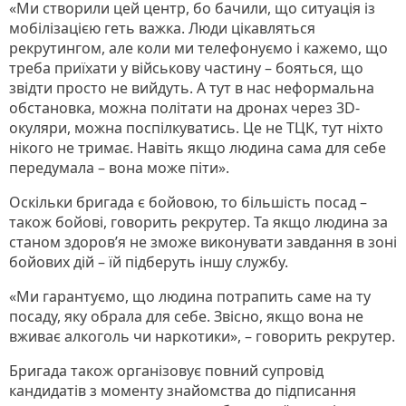
«Ми створили цей центр, бо бачили, що ситуація із
мобілізацією геть важка. Люди цікавляться
рекрутингом, але коли ми телефонуємо і кажемо, що
треба приїхати у військову частину – бояться, що
звідти просто не вийдуть. А тут в нас неформальна
обстановка, можна політати на дронах через 3D-
окуляри, можна поспілкуватись. Це не ТЦК, тут ніхто
нікого не тримає. Навіть якщо людина сама для себе
передумала – вона може піти».
Оскільки бригада є бойовою, то більшість посад –
також бойові, говорить рекрутер. Та якщо людина за
станом здоров’я не зможе виконувати завдання в зоні
бойових дій – їй підберуть іншу службу.
«Ми гарантуємо, що людина потрапить саме на ту
посаду, яку обрала для себе. Звісно, якщо вона не
вживає алкоголь чи наркотики», – говорить рекрутер.
Бригада також організовує повний супровід
кандидатів з моменту знайомства до підписання