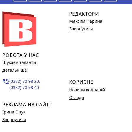
РЕДАКТОРИ
Максим Фарина
Звернутися
РОБОТА У НАС
Шукаєм таланти
Детальніше
phone_in_talk
(0382) 70 98 20,
КОРИСНЕ
(0382) 70 98 40
Новини компаній
Огляди
РЕКЛАМА НА САЙТІ
Ірина Опук
Звернутися