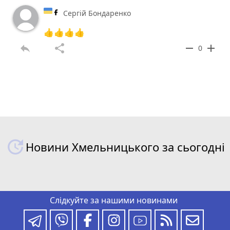
Сергій Бондаренко
👍👍👍👍
reply
share
remove
add
0
Новини Хмельницького за сьогодні
Слідкуйте за нашими новинами