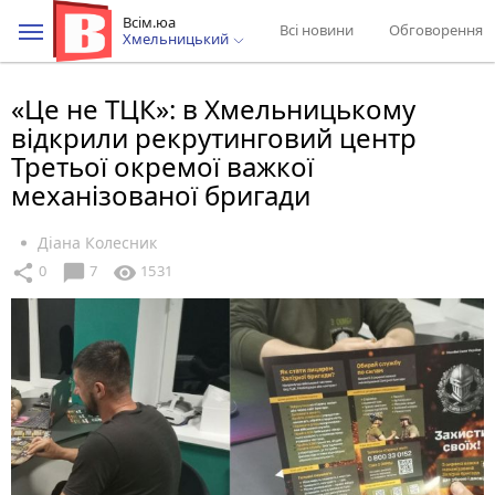
Всім.юа
Всі новини
Обговорення
Хмельницький
«Це не ТЦК»: в Хмельницькому
відкрили рекрутинговий центр
Третьої окремої важкої
механізованої бригади
Діана Колесник
chat_bubble
share
visibility
0
7
1531