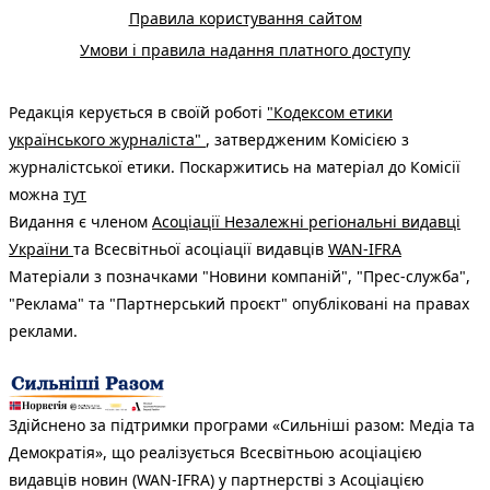
Правила користування сайтом
Умови і правила надання платного доступу
Редакція керується в своїй роботі
"Кодексом етики
українського журналіста"
, затвердженим Комісією з
журналістської етики. Поскаржитись на матеріал до Комісії
можна
тут
Видання є членом
Асоціації Незалежні регіональні видавці
України
та Всесвітньої асоціації видавців
WAN-IFRA
Матеріали з позначками "Новини компаній", "Прес-служба",
"Реклама" та "Партнерський проєкт" опубліковані на правах
реклами.
Здійснено за підтримки програми «Сильніші разом: Медіа та
Демократія», що реалізується Всесвітньою асоціацією
видавців новин (WAN-IFRA) у партнерстві з Асоціацією