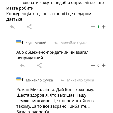
воювати кажуть недобір оприліліться що
маєте робити. .
Конкуренція з тцк це за гроші і це недаром.
Дається
reply
share
remove
add
1
Чуш Малий
Михайло Сумка
reply
Або обмежено-придатний чи взагалі
непридатний.
reply
share
remove
add
0
Михайло Сумка
Михайло Сумка
reply
Роман Миколаїв та. Дай бог. ..кожному.
Щастя здоров'я. Хто захищає.Нашу
землю...можливо. Це є.перемога. Хоч в
такому. ..а то все засрано . Вибачте. ..
Бажаю..здоров'я.