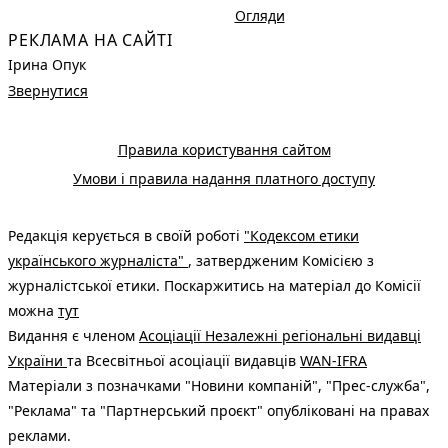
Огляди
РЕКЛАМА НА САЙТІ
Ірина Опук
Звернутися
Правила користування сайтом
Умови і правила надання платного доступу
Редакція керується в своїй роботі
"Кодексом етики
українського журналіста"
, затвердженим Комісією з
журналістської етики. Поскаржитись на матеріал до Комісії
можна
тут
Видання є членом
Асоціації Незалежні регіональні видавці
України
та Всесвітньої асоціації видавців
WAN-IFRA
Матеріали з позначками "Новини компаній", "Прес-служба",
"Реклама" та "Партнерський проєкт" опубліковані на правах
реклами.