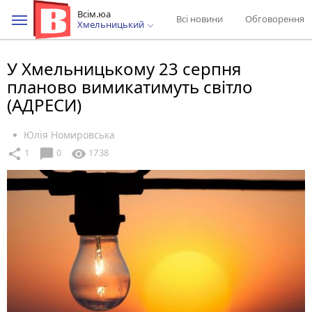
Всім.юа
Всі новини
Обговорення
Хмельницький
У Хмельницькому 23 серпня
планово вимикатимуть світло
(АДРЕСИ)
Юлія Номировська
chat_bubble
share
visibility
1
0
1738