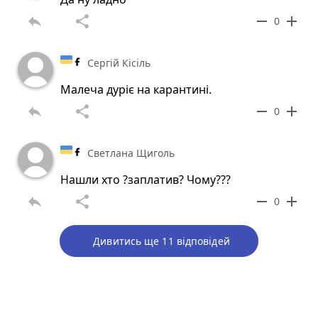
reply
share
remove
add
0
Сергій Кісіль
Малеча дуріє на карантині.
reply
share
remove
add
0
Светлана Щиголь
Нашли хто ?заплатив? Чому???
reply
share
remove
add
0
Дивитись ще 11 відповідей