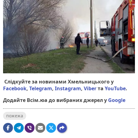
Слідкуйте за новинами Хмельницького у
Facebook
,
Telegram
,
Instagram
,
Viber
та
YouTube
.
Додайте Всім.юа до вибраних джерел у
Google
пожежа