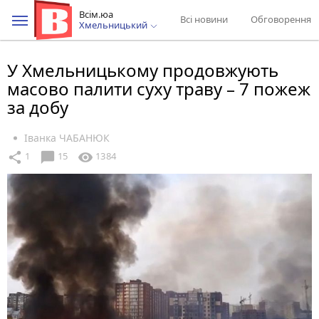
Всім.юа
Всі новини
Обговорення
Хмельницький
У Хмельницькому продовжують
масово палити суху траву – 7 пожеж
за добу
Іванка ЧАБАНЮК
chat_bubble
share
visibility
1
15
1384