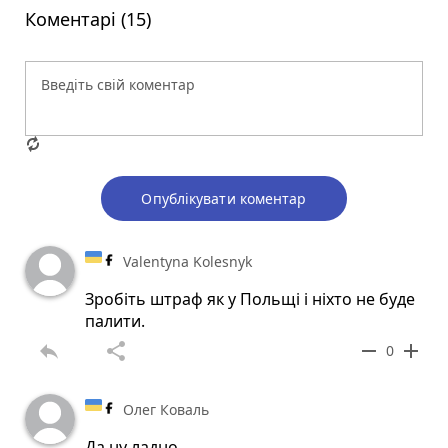
Коментарі (15)
Опублікувати коментар
Valentyna Kolesnyk
Зробіть штраф як у Польщі і ніхто не буде
палити.
reply
share
remove
add
0
Олег Коваль
Да ну ладно