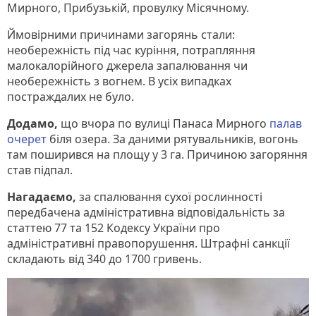
Мирного, Прибузькій, провулку Місячному.
Ймовірними причинами загорянь стали:
необережність під час куріння, потрапляння
малокалорійного джерела запалювання чи
необережність з вогнем. В усіх випадках
постраждалих не було.
Додамо,
що вчора по вулиці Панаса Мирного
палав
очерет
біля озера. За даними рятувальників, вогонь
там поширився на площу у 3 га. Причиною загоряння
став підпал.
Нагадаємо,
за спалювання сухої рослинності
передбачена адміністративна відповідальність за
статтею 77 та 152 Кодексу України про
адміністративні правопорушення. Штрафні санкції
складають від 340 до 1700 гривень.