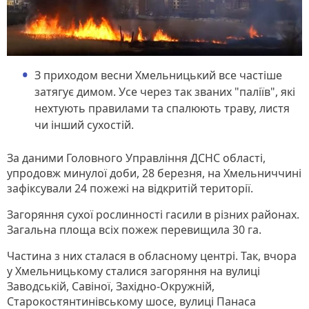
З приходом весни Хмельницький все частіше
затягує димом. Усе через так званих "паліїв", які
нехтують правилами та спалюють траву, листя
чи інший сухостій.
За даними Головного Управління ДСНС області,
упродовж минулої доби, 28 березня, на Хмельниччині
зафіксували 24 пожежі на відкритій території.
Загоряння сухої рослинності гасили в різних районах.
Загальна площа всіх пожеж перевищила 30 га.
Частина з них сталася в обласному центрі. Так, вчора
у Хмельницькому сталися загоряння на вулиці
Заводській, Савіної, Західно-Окружній,
Старокостянтинівському шосе, вулиці Панаса