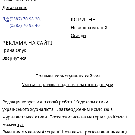
Детальніше
phone_in_talk
(0382) 70 98 20,
КОРИСНЕ
(0382) 70 98 40
Новини компаній
Огляди
РЕКЛАМА НА САЙТІ
Ірина Опук
Звернутися
Правила користування сайтом
Умови і правила надання платного доступу
Редакція керується в своїй роботі
"Кодексом етики
українського журналіста"
, затвердженим Комісією з
журналістської етики. Поскаржитись на матеріал до Комісії
можна
тут
Видання є членом
Асоціації Незалежні регіональні видавці