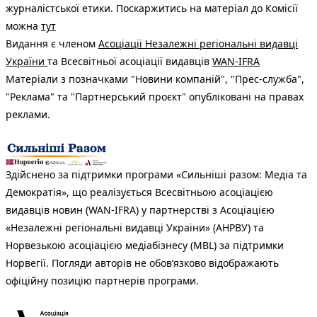
журналістської етики. Поскаржитись на матеріал до Комісії
можна
тут
Видання є членом
Асоціації Незалежні регіональні видавці
України
та Всесвітньої асоціації видавців
WAN-IFRA
Матеріали з позначками "Новини компаній", "Прес-служба",
"Реклама" та "Партнерський проєкт" опубліковані на правах
реклами.
Здійснено за підтримки програми «Сильніші разом: Медіа та
Демократія», що реалізується Всесвітньою асоціацією
видавців новин (WAN-IFRA) у партнерстві з Асоціацією
«Незалежні регіональні видавці України» (АНРВУ) та
Норвезькою асоціацією медіабізнесу (MBL) за підтримки
Норвегії. Погляди авторів не обов’язково відображають
офіційну позицію партнерів програми.