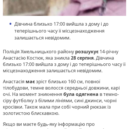
Дівчина близько 17:00 вийшла з дому і до
теперішнього часу її місцезнаходження
залишається невідомим.
Поліція Хмельницького району
розшукує
14-річну
Анастасію Костюк, яка зникла
28 серпня
. Дівчина
близько 17:00 вийшла з дому і до теперішнього часу її
місцезнаходження залишається невідомим.
Анастасія
має
зріст близько 160 см, повної
тілобудови, темне волосся середньої довжини, карі
очі. На момент зникнення
була одягнена
в темно-
сіру футболку з білими лініями, сині джинси, чорні
кросівки. Також мала при собі чорний рюкзак із
золотистою блискавкою.
Якщо ви маєте будь-яку інформацію про