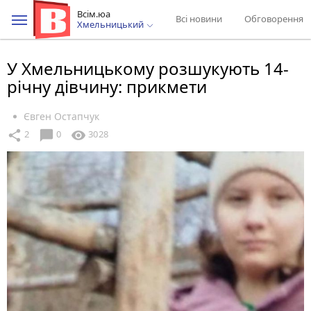
Всім.юа
Всі новини
Обговорення
Хмельницький
У Хмельницькому розшукують 14-
річну дівчину: прикмети
Євген Остапчук
chat_bubble
share
visibility
2
0
3028