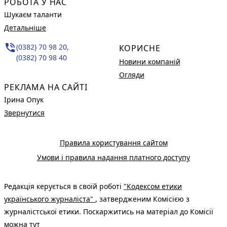
РОБОТА У НАС
Шукаєм таланти
Детальніше
phone_in_talk
(0382) 70 98 20,
КОРИСНЕ
(0382) 70 98 40
Новини компаній
Огляди
РЕКЛАМА НА САЙТІ
Ірина Опук
Звернутися
Правила користування сайтом
Умови і правила надання платного доступу
Редакція керується в своїй роботі
"Кодексом етики
українського журналіста"
, затвердженим Комісією з
журналістської етики. Поскаржитись на матеріал до Комісії
можна
тут