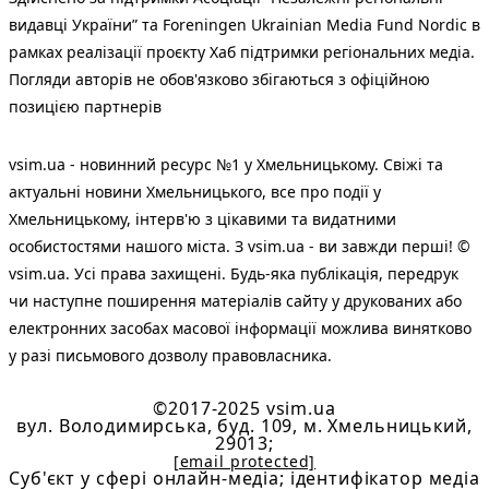
видавці України” та Foreningen Ukrainian Media Fund Nordic в
рамках реалізації проєкту Хаб підтримки регіональних медіа.
Погляди авторів не обов'язково збігаються з офіційною
позицією партнерів
vsim.ua - новинний ресурс №1 у Хмельницькому. Свіжі та
актуальні новини Хмельницького, все про події у
Хмельницькому, інтерв'ю з цікавими та видатними
особистостями нашого міста. З vsim.ua - ви завжди перші! ©
vsim.ua. Усі права захищені. Будь-яка публiкацiя, передрук
чи наступне поширення матеріалів сайту у друкованих або
електронних засобах масової інформації можлива винятково
у разі письмового дозволу правовласника.
©2017-2025 vsim.ua
вул. Володимирська, буд. 109, м. Хмельницький,
29013;
[email protected]
Cуб'єкт у сфері онлайн-медіа; ідентифікатор медіа