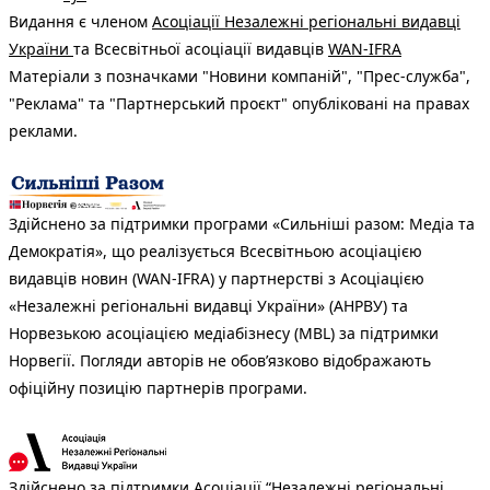
Видання є членом
Асоціації Незалежні регіональні видавці
України
та Всесвітньої асоціації видавців
WAN-IFRA
Матеріали з позначками "Новини компаній", "Прес-служба",
"Реклама" та "Партнерський проєкт" опубліковані на правах
реклами.
Здійснено за підтримки програми «Сильніші разом: Медіа та
Демократія», що реалізується Всесвітньою асоціацією
видавців новин (WAN-IFRA) у партнерстві з Асоціацією
«Незалежні регіональні видавці України» (АНРВУ) та
Норвезькою асоціацією медіабізнесу (MBL) за підтримки
Норвегії. Погляди авторів не обов’язково відображають
офіційну позицію партнерів програми.
Здійснено за підтримки Асоціації “Незалежні регіональні