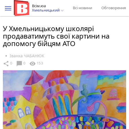
Всім.юа
Всі новини
Обговорення
Хмельницький
У Хмельницькому школярі
продаватимуть свої картини на
допомогу бійцям АТО
Іванка ЧАБАНЮК
chat_bubble
share
visibility
0
0
153