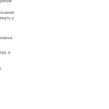
ерезня.
тачання
кажуть у
тачання
тря, а
е