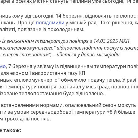
ареї в оселях містян стануть теплими уже сьогодні, 14 б
ницькому від сьогодні, 14 березня, відновлять теплопос
шкань. Про це
повідомили
у міській раді. Таке рішення, 
літеті, пов’язане із похолоданням.
ку із зниженням температури повітря з 14.03.2025 МКП
ицьктеплокомуненерго” відновлює надання послуг із пос
 енергії споживачам”, – йдеться у дописі міськради.
ємо
, 7 березня у зв'язку із підвищенням температури пові
адля економії використання газу КП
ицьктеплокомуненерго" обмежило подачу тепла. У разі
я температури повітря, зазначал у міськраді, повноцінн
ізоване теплопостачання буде відновлено.
із встановленими нормами, опалювальний сезон можуть
ти за умови середньодобової температури +8 й більше
 трьох днів поспіль.
е також: