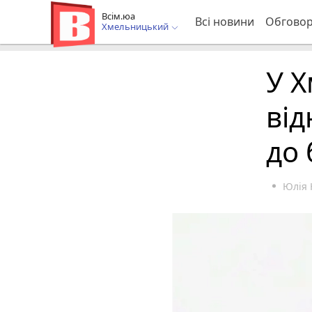
Всім.юа
Всі новини
Обгово
Хмельницький
У 
ві
до 
Юлія 