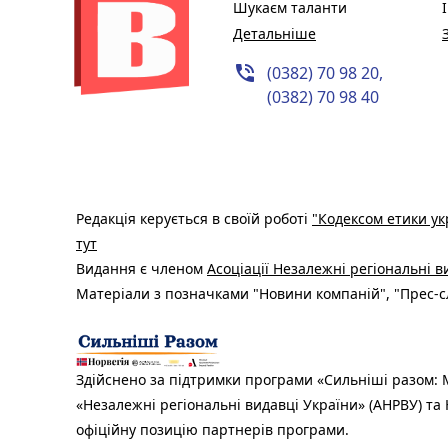
Шукаєм таланти
Детальніше
phone_in_talk
(0382) 70 98 20,
(0382) 70 98 40
Редакція керується в своїй роботі
"Кодексом етики ук
тут
Видання є членом
Асоціації Незалежні регіональні 
Матеріали з позначками "Новини компаній", "Прес-сл
Здійснено за підтримки програми «Сильніші разом: М
«Незалежні регіональні видавці України» (АНРВУ) та 
офіційну позицію партнерів програми.