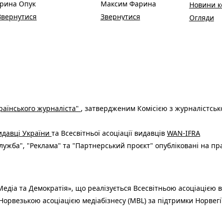
Ірина Опук
Максим Фарина
Новини к
Звернутися
Звернутися
Огляди
раїнського журналіста"
, затвердженим Комісією з журналістськ
видавці України
та Всесвітньої асоціації видавців
WAN-IFRA
ужба", "Реклама" та "Партнерський проєкт" опубліковані на пр
едіа та Демократія», що реалізується Всесвітньою асоціацією в
Норвезькою асоціацією медіабізнесу (MBL) за підтримки Норвегі