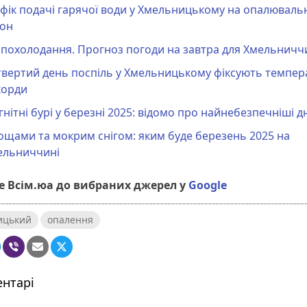
фік подачі гарячої води у Хмельницькому на опалюваль
зон
 похолодання. Прогноз погоди на завтра для Хмельнич
вертий день поспіль у Хмельницькому фіксують темпер
корди
нітні бурі у березні 2025: відомо про найнебезпечніші дн
ощами та мокрим снігом: яким буде березень 2025 на
ельниччині
 Всім.юа до вибраних джерел у
Google
ицький
опалення
нтарі