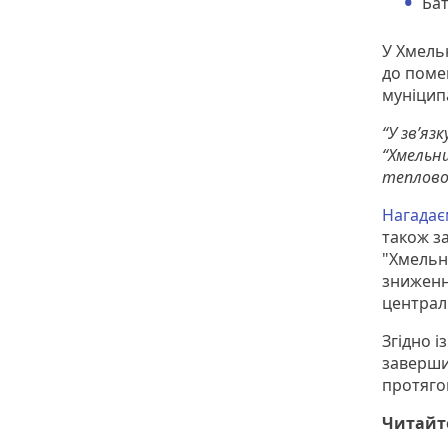
Бат
У Хмель
до поме
муніципа
“У зв’яз
“Хмельн
теплової
Нагада
також з
"Хмельн
зниженн
централ
Згідно 
заверши
протягом
Читайт