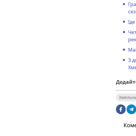
Гра
се
Іде
Чет
ре
Маг
З д
Хм
Додайте
Хмельн
Коме