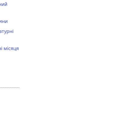
ний
чини
атурні
і місяця