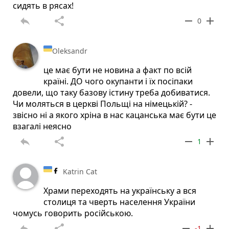
сидять в рясах!
reply
share
remove
add
0
Oleksandr
це має бути не новина а факт по всій
країні. ДО чого окупанти і їх посіпаки
довели, що таку базову істину треба добиватися.
Чи моляться в церкві Польщі на німецькій? -
звісно ні а якого хріна в нас кацанська має бути це
взагалі неясно
reply
share
remove
add
1
Katrin Cat
Храми переходять на українську а вся
столиця та чверть населення України
чомусь говорить російською.
reply
share
remove
add
-1