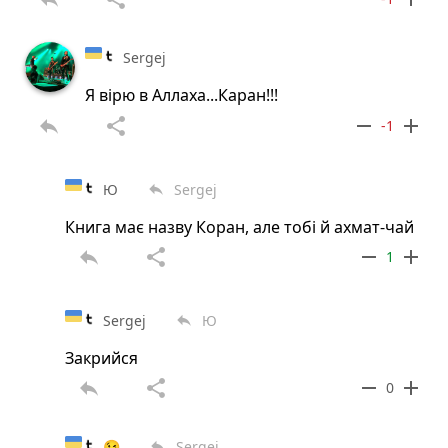
Sergej
Я вірю в Аллаха...Каран!!!
reply
share
remove
add
-1
Ю
Sergej
reply
Книга має назву Коран, але тобі й ахмат-чай
reply
share
remove
add
1
Sergej
Ю
reply
Закрийся
reply
share
remove
add
0
😉
Sergej
reply