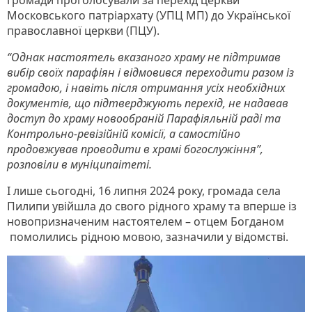
Московського патріархату (УПЦ МП) до Української
православної церкви (ПЦУ).
“Однак настоятель вказаного храму не підтримав
вибір своїх парафіян і відмовився переходити разом із
громадою, і навіть після отримання усіх необхідних
документів, що підтверджують перехід, не надавав
доступ до храму новообраній Парафіяльній раді та
Контрольно-ревізійній комісії, а самостійно
продовжував проводити в храмі богослужіння”,
розповіли в муніципаітеті.
І лише сьогодні, 16 липня 2024 року, громада села
Пилипи увійшла до свого рідного храму та вперше із
новопризначеним настоятелем – отцем Богданом
помолились рідною мовою, зазначили у відомстві.