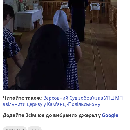
Читайте також:
Верховний Суд зобовʼязав УПЦ МП
звільнити церкву у Кам'янці-Подільському
Додайте Всім.юа до вибраних джерел у
Google
Красилів
ПЦУ