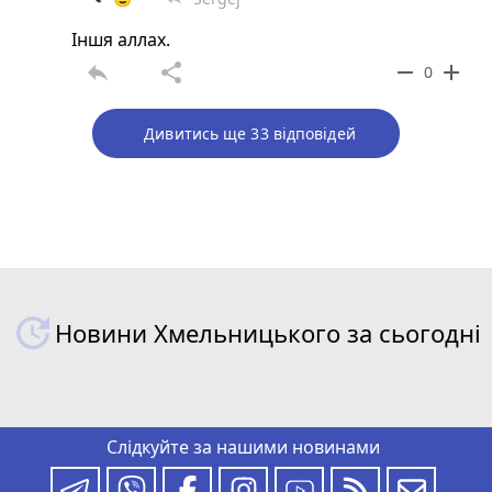
Іншя аллах.
reply
share
remove
add
0
Дивитись ще 33 відповідей
Новини Хмельницького за сьогодні
Слідкуйте за нашими новинами