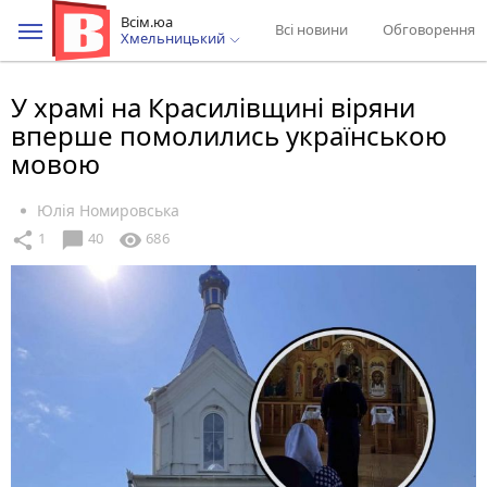
Всім.юа
Всі новини
Обговорення
Хмельницький
У храмі на Красилівщині віряни
вперше помолились українською
мовою
Юлія Номировська
chat_bubble
share
visibility
1
40
686