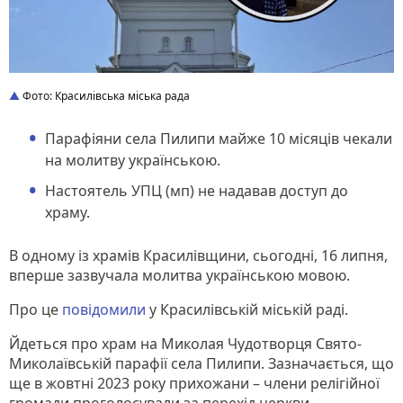
Фото: Красилівська міська рада
Парафіяни села Пилипи майже 10 місяців чекали
на молитву українською.
Настоятель УПЦ (мп) не надавав доступ до
храму.
В одному із храмів Красилівщини, сьогодні, 16 липня,
вперше зазвучала молитва українською мовою.
Про це
повідомили
у Красилівській міській раді.
Йдеться про храм на Миколая Чудотворця Свято-
Миколаївській парафії села Пилипи. Зазначається, що
ще в жовтні 2023 року прихожани – члени релігійної
громади проголосували за перехід церкви