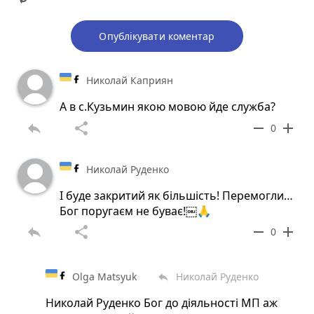
Опублікувати коментар
Николай Каприян
А в с.Кузьмин якою мовою йде служба?
reply
share
remove
add
0
Николай Руденко
І буде закритий як більшість! Перемогли…
Бог поругаєм не буває!￼🙏
reply
share
remove
add
0
Olga Matsyuk
Николай Руденко
reply
Николай Руденко Бог до діяльності МП аж