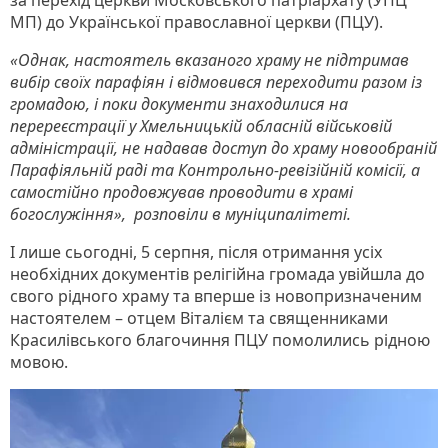
МП) до Української православної церкви (ПЦУ).
«Однак, настоятель вказаного храму не підтримав
вибір своїх парафіян і відмовився переходити разом із
громадою, і поки документи знаходилися на
перереєстрації у Хмельницькій обласній військовій
адміністрації, не надавав доступ до храму новообраній
Парафіяльній раді та Контрольно-ревізійній комісії, а
самостійно продовжував проводити в храмі
богослужіння», розповіли в муніципалітеті.
І лише сьогодні, 5 серпня, після отримання усіх
необхідних документів релігійна громада увійшла до
свого рідного храму та вперше із новопризначеним
настоятелем – отцем Віталієм та священниками
Красилівського благочиння ПЦУ помолились рідною
мовою.