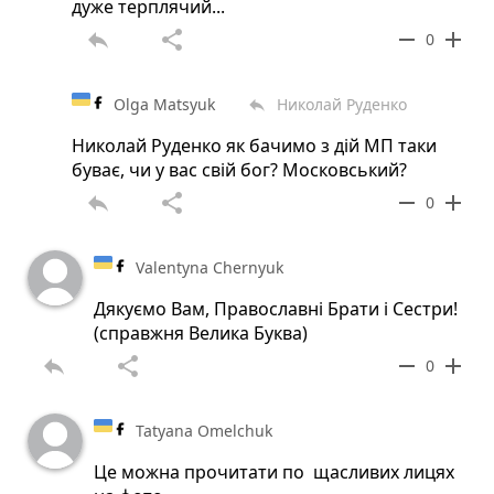
дуже терплячий...
reply
share
remove
add
0
Olga Matsyuk
Николай Руденко
reply
Николай Руденко як бачимо з дій МП таки
буває, чи у вас свій бог? Московський?
reply
share
remove
add
0
Valentyna Chernyuk
Дякуємо Вам, Православні Брати і Сестри!
(справжня Велика Буква)
reply
share
remove
add
0
Tatyana Omelchuk
Це можна прочитати по щасливих лицях