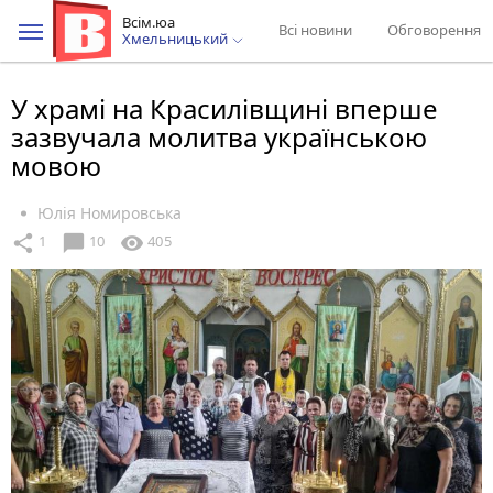
Всім.юа
Всі новини
Обговорення
Хмельницький
У храмі на Красилівщині вперше
зазвучала молитва українською
мовою
Юлія Номировська
chat_bubble
share
visibility
1
10
405