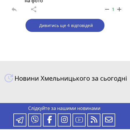
на фото
reply
share
remove
add
1
Дивитись ще 4 відповідей
Новини Хмельницького за сьогодні
Слідкуйте за нашими новинами