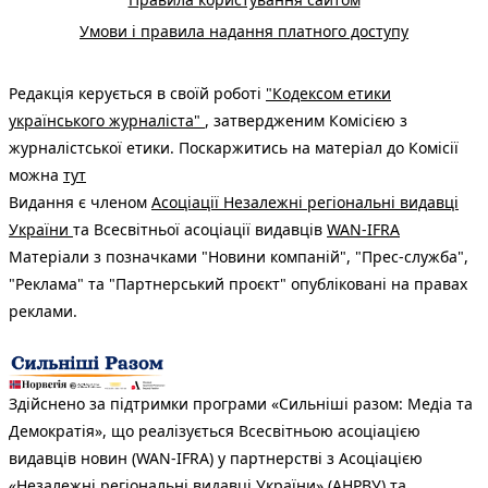
Умови і правила надання платного доступу
Редакція керується в своїй роботі
"Кодексом етики
українського журналіста"
, затвердженим Комісією з
журналістської етики. Поскаржитись на матеріал до Комісії
можна
тут
Видання є членом
Асоціації Незалежні регіональні видавці
України
та Всесвітньої асоціації видавців
WAN-IFRA
Матеріали з позначками "Новини компаній", "Прес-служба",
"Реклама" та "Партнерський проєкт" опубліковані на правах
реклами.
Здійснено за підтримки програми «Сильніші разом: Медіа та
Демократія», що реалізується Всесвітньою асоціацією
видавців новин (WAN-IFRA) у партнерстві з Асоціацією
«Незалежні регіональні видавці України» (АНРВУ) та