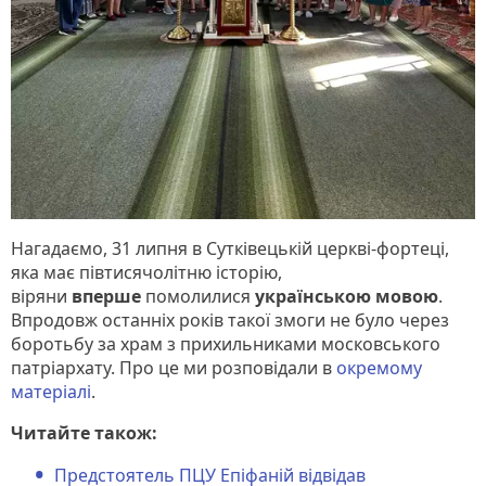
Нагадаємо, 31 липня в Сутківецькій церкві-фортеці,
яка має півтисячолітню історію,
віряни
вперше
помолилися
українською мовою
.
Впродовж останніх років такої змоги не було через
боротьбу за храм з прихильниками московського
патріархату. Про це ми розповідали в
окремому
матеріалі
.
Читайте також:
Предстоятель ПЦУ Епіфаній відвідав