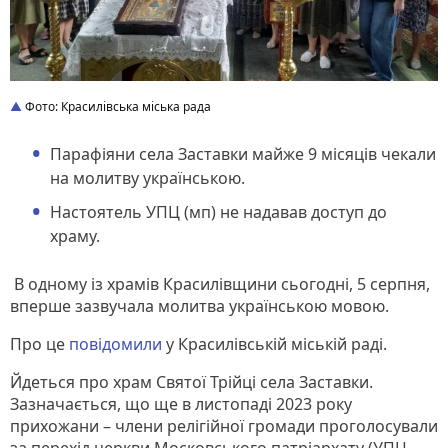
Фото: Красилівська міська рада
Парафіяни села Заставки майже 9 місяців чекали
на молитву українською.
Настоятель УПЦ (мп) не надавав доступ до
храму.
В одному із храмів Красилівщини сьогодні, 5 серпня,
вперше зазвучала молитва українською мовою.
Про це
повідомили
у Красилівській міській раді.
Йдеться про храм Святої Трійці села Заставки.
Зазначається, що ще в листопаді 2023 року
прихожани – члени релігійної громади проголосували
за перехід церкви Московського патріархату (УПЦ