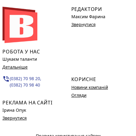
РЕДАКТОРИ
Максим Фарина
Звернутися
РОБОТА У НАС
Шукаєм таланти
Детальніше
phone_in_talk
(0382) 70 98 20,
КОРИСНЕ
(0382) 70 98 40
Новини компаній
Огляди
РЕКЛАМА НА САЙТІ
Ірина Опук
Звернутися
Правила користування сайтом