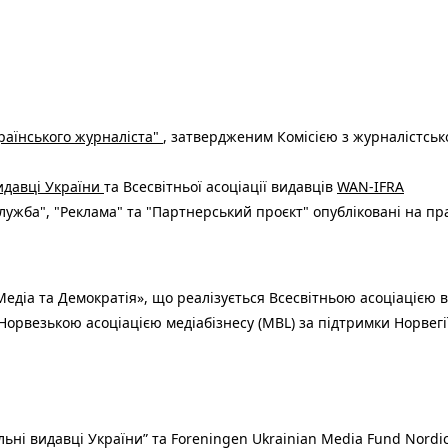
раїнського журналіста"
, затвердженим Комісією з журналістськ
видавці України
та Всесвітньої асоціації видавців
WAN-IFRA
ужба", "Реклама" та "Партнерський проєкт" опубліковані на пр
едіа та Демократія», що реалізується Всесвітньою асоціацією в
Норвезькою асоціацією медіабізнесу (MBL) за підтримки Норвегі
льні видавці України” та Foreningen Ukrainian Media Fund Nordic