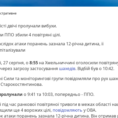
юстративне
істі двічі пролунали вибухи.
и ППО збили 4 повітряні цілі.
слідок атаки поранень зазнала 12-річна дитина, її
піталізували
, 27 серпня, о
8:55
на Хмельниччині оголосили повітрян
 через загрозу застосування
шахедів
. Відбій був о 10:42.
ні Сили та моніторингові групи повідомляли про рух шахе
 Старокостянтинова.
пролунали
о 9:41 та 10:03, попередньо - ППО.
 під час ранкової повітряної тривоги в межах області на
щили ще 4 ворожих цілі,
повідомляють
у ОВА.
ок атаки поранень зазнала 12-річна дитина. Він отримав