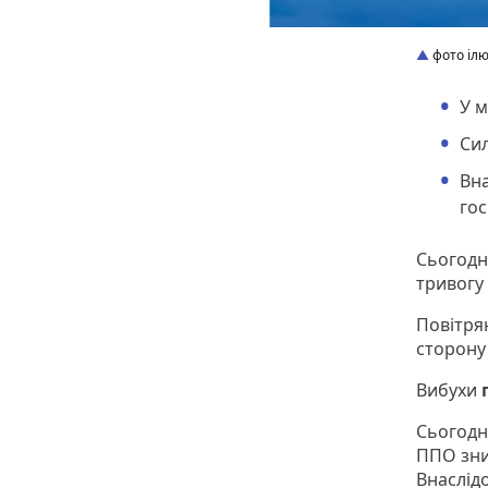
фото іл
У м
Сил
Вна
гос
Сьогодні
тривогу
Повітря
сторону
Вибухи
Сьогодні
ППО зни
Внаслід