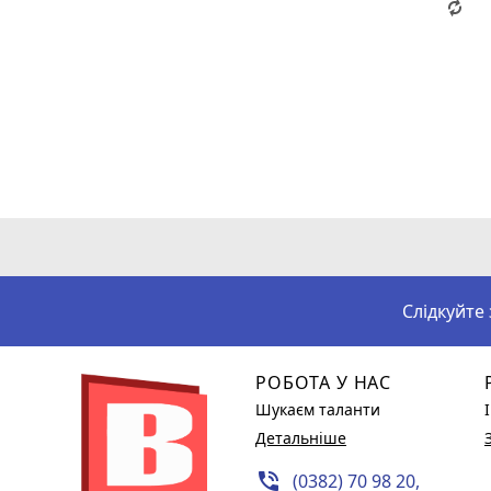
Слідкуйте
РОБОТА У НАС
Шукаєм таланти
Детальніше
phone_in_talk
(0382) 70 98 20,