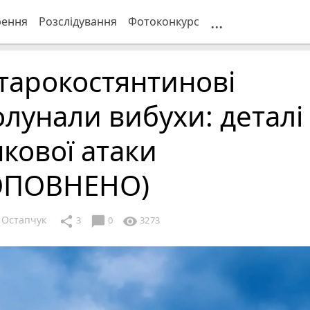
...
рення
Розслідування
Фотоконкурс
тарокостянтинові
лунали вибухи: деталі
кової атаки
ОПОВНЕНО)
 Остапчук
chat_bubble
share
visibility
3
0
3273