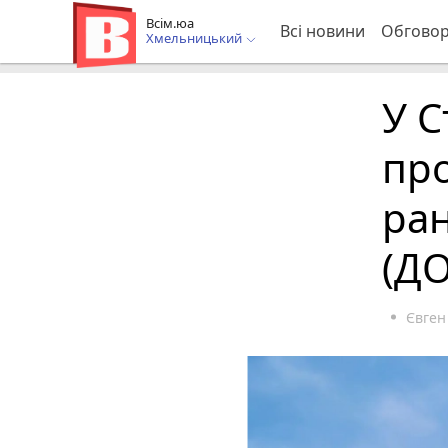
Всім.юа
Всі новини
Обгово
Хмельницький
У С
про
ран
(Д
Євген