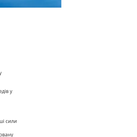
у
дів у
ші сили
 рвану