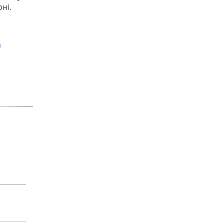
ні.
а