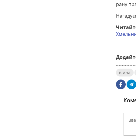
рану пра
Нагадує
Читайте
Хмельни
Додайте
війна
Коме