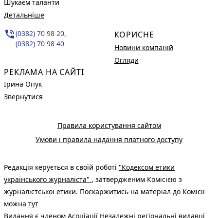
Шукаєм таланти
Детальніше
phone_in_talk
(0382) 70 98 20,
КОРИСНЕ
(0382) 70 98 40
Новини компаній
Огляди
РЕКЛАМА НА САЙТІ
Ірина Опук
Звернутися
Правила користування сайтом
Умови і правила надання платного доступу
Редакція керується в своїй роботі
"Кодексом етики
українського журналіста"
, затвердженим Комісією з
журналістської етики. Поскаржитись на матеріал до Комісії
можна
тут
Видання є членом
Асоціації Незалежні регіональні видавці