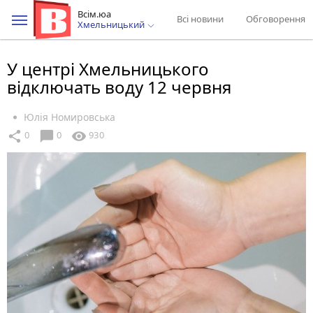
Всім.юа
Всі новини
Обговорення
Хмельницький
У центрі Хмельницького
відключать воду 12 червня
Юлія Номировська
chat_bubble
share
visibility
0
0
930