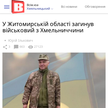
Всім.юа
Всі новини
Обговорення
Хмельницький
У Житомирській області загинув
військовий з Хмельниччини
Юрій Ількович
chat_bubble
share
visibility
3
663
27123