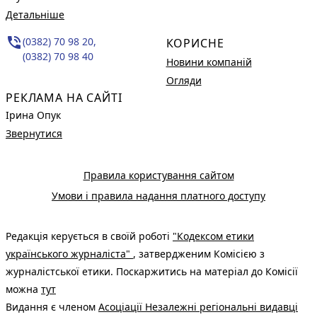
Детальніше
phone_in_talk
(0382) 70 98 20,
КОРИСНЕ
(0382) 70 98 40
Новини компаній
Огляди
РЕКЛАМА НА САЙТІ
Ірина Опук
Звернутися
Правила користування сайтом
Умови і правила надання платного доступу
Редакція керується в своїй роботі
"Кодексом етики
українського журналіста"
, затвердженим Комісією з
журналістської етики. Поскаржитись на матеріал до Комісії
можна
тут
Видання є членом
Асоціації Незалежні регіональні видавці