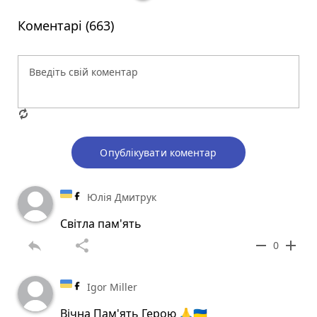
Коментарі (663)
Опублікувати коментар
Юлія Дмитрук
Світла пам'ять
reply
share
remove
add
0
Igor Miller
Вічна Пам'ять Герою 🙏🇺🇦