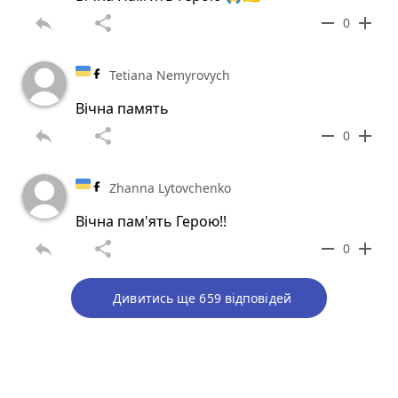
reply
share
remove
add
0
Tetiana Nemyrovych
Вічна память
reply
share
remove
add
0
Zhanna Lytovchenko
Вічна пам'ять Герою!!
reply
share
remove
add
0
Дивитись ще 659 відповідей